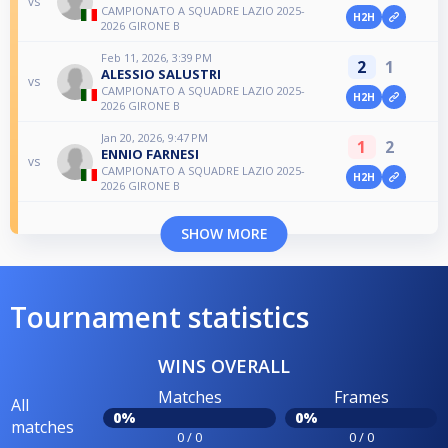
vs
CAMPIONATO A SQUADRE LAZIO 2025-
H2H
2026 GIRONE B
Feb 11, 2026, 3:39 PM
2
1
ALESSIO SALUSTRI
vs
CAMPIONATO A SQUADRE LAZIO 2025-
H2H
2026 GIRONE B
Jan 20, 2026, 9:47 PM
1
2
ENNIO FARNESI
vs
CAMPIONATO A SQUADRE LAZIO 2025-
H2H
2026 GIRONE B
SHOW MORE
Tournament statistics
WINS OVERALL
Matches
Frames
All
0%
0%
matches
0 / 0
0 / 0