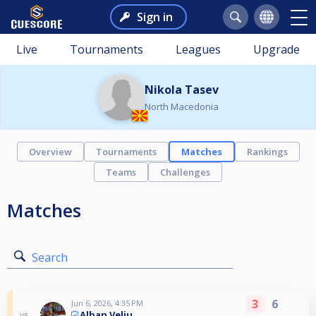
Sign in
Live
Tournaments
Leagues
Upgrade
Nikola Tasev
North Macedonia
Overview
Tournaments
Matches
Rankings
Teams
Challenges
Matches
Search
3
6
Jun 6, 2026, 4:35 PM
Alban Veliu
vs