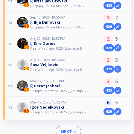
Kristijan Utevski
vs
H2H
Билјард КУП на Македонија 2025
3
7
Sep 13, 2025, 10:56 AM
Ilija Dimovski
vs
H2H
Билјард КУП на Македонија 2025
2
5
Aug 30, 2025, 12:57 PM
Kire Donev
vs
H2H
Петти Мастерс 2025, Дивизија Б
3
5
Aug 30, 2025, 10:06 AM
Sasa Veljkovic
vs
H2H
Петти Мастерс 2025, Дивизија Б
3
6
May 17, 2025, 3:33 PM
Berat Jashari
vs
H2H
Четврти Мастерс 2025, Дивизија Б
6
5
May 17, 2025, 12:02 PM
Igor Nedelkovski
vs
H2H
Четврти Мастерс 2025, Дивизија Б
NEXT »