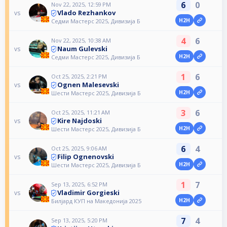
6
0
Nov 22, 2025, 12:59 PM
Vlado Rezhankov
vs
H2H
Седми Мастерс 2025, Дивизија Б
4
6
Nov 22, 2025, 10:38 AM
Naum Gulevski
vs
H2H
Седми Мастерс 2025, Дивизија Б
1
6
Oct 25, 2025, 2:21 PM
Ognen Malesevski
vs
H2H
Шести Мастерс 2025, Дивизија Б
3
6
Oct 25, 2025, 11:21 AM
Kire Najdoski
vs
H2H
Шести Мастерс 2025, Дивизија Б
6
4
Oct 25, 2025, 9:06 AM
Filip Ognenovski
vs
H2H
Шести Мастерс 2025, Дивизија Б
1
7
Sep 13, 2025, 6:52 PM
Vladimir Gorgieski
vs
H2H
Билјард КУП на Македонија 2025
7
4
Sep 13, 2025, 5:20 PM