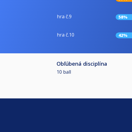
hra č.9
58%
hra č.10
42%
Obľúbená disciplína
10 ball