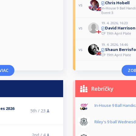
Chris Hobell
vs
In-House 9 Ball Handi
Event 3
19. 4. 2026, 16:23
David Harrison
vs
CP 19th April Plate
19. 4. 2026, 14:46
Shaun Berrisf
vs
CP 19th April Plate
VIAC
ZOB
Rebríčky
In-House 9 Ball Handic
ies 2026
5th /
23
Riley's 9 ball Wednes
2nd /
4