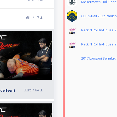
McDermott 9 Ball Seri
CBP 9-Ball 2022 Rankin
6th /
17
Rack N Roll In-House 9
Rack N Roll In-House 9
2017 Longoni Benelux
33rd /
64
ide Event