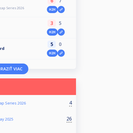
6
7
cap Series 2026
H2H
3
5
H2H
5
0
ord
H2H
RAZIŤ VIAC
4
ap Series 2026
26
day 2025