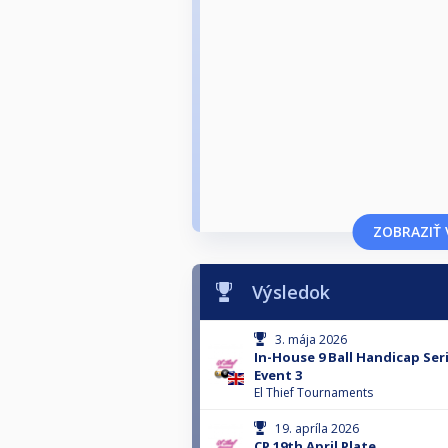
ZOBRAZIŤ 
Výsledok
3. mája 2026
In-House 9 Ball Handicap Ser
Event 3
El Thief Tournaments
19. apríla 2026
CP 19th April Plate