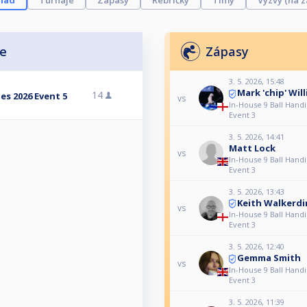
ľad
Turnaje
Zápasy
Rebríčky
Tímy
Výzvy (na z
je
Zápasy
3. 5. 2026, 15:48
Mark 'chip' Wil
14
es 2026 Event 5
vs
In-House 9 Ball Handi
Event 3
3. 5. 2026, 14:41
Matt Lock
vs
In-House 9 Ball Handi
Event 3
3. 5. 2026, 13:43
Keith Walkerdi
vs
In-House 9 Ball Handi
Event 3
3. 5. 2026, 12:40
Gemma Smith
vs
In-House 9 Ball Handi
Event 3
3. 5. 2026, 11:39