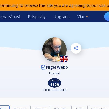
 continuing to browse this site you are agreeing to our use o
 (na zápas)
Príspevky
Upgrade
Viac
Nigel Webb
England
Rejting
1128
P-B-B Pool Rating