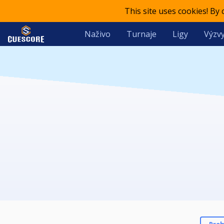
This site uses cookies! By
Naživo
Turnaje
Ligy
Výzvy