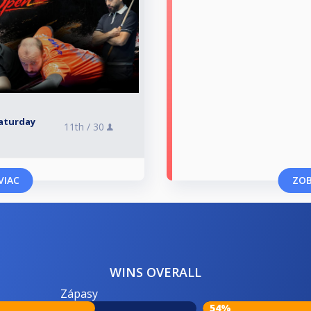
Saturday
11th /
30
VIAC
ZOB
WINS OVERALL
Zápasy
54%