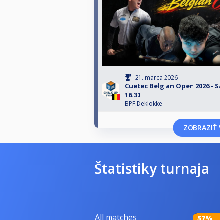
21. marca 2026
Cuetec Belgian Open 2026 - 
16.30
BPF.Deklokke
ZOBRAZIŤ 
Štatistiky turnaja
All matches
57%