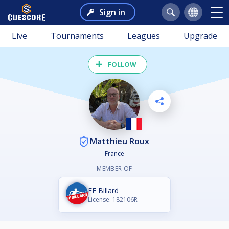
Sign in
Live
Tournaments
Leagues
Upgrade
FOLLOW
Matthieu Roux
France
MEMBER OF
FF Billard
License: 182106R