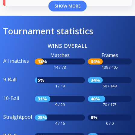
SHOW MORE
Tournament statistics
WINS OVERALL
Matches
Frames
All matches
18%
34%
14 / 78
139 / 405
9-Ball
5%
34%
1 / 19
50 / 149
10-Ball
31%
40%
9 / 29
70 / 175
Straightpool
25%
0%
4 / 16
0 / 0