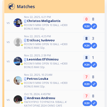
Matches
Nov 22, 2025, 6:21 PM
0
8
Christos Meligaliotis
vs
ROOM 9 MINI OPEN 10 BALL +€300
H2H
BONUS MAX 32p.
Nov 22, 2025, 4:25 PM
8
3
Στέλιος Ιωάννου
vs
ROOM 9 MINI OPEN 10 BALL +€300
H2H
BONUS MAX 32p.
Nov 22, 2025, 2:59 PM
8
1
Leonidas Efthimiou
vs
ROOM 9 MINI OPEN 10 BALL +€300
H2H
BONUS MAX 32p.
Nov 22, 2025, 10:25 AM
7
8
Petros Louka
vs
ROOM 9 MINI OPEN 10 BALL +€300
H2H
BONUS MAX 32p.
Oct 19, 2024, 4:45 PM
7
8
Andreas Andreou
vs
ΠΑΓΚΥΠΡΙΟ ΤΟΥΡΝΟΥΑ 10BALL A’
H2H
ΚΑΤΗΓΟΡΙΑΣ 2024 OKNO CAFE