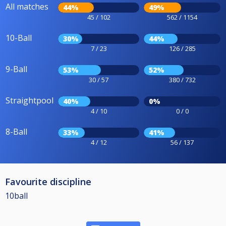
All matches
44%
49%
45 / 102
562 / 1154
10-Ball
30%
44%
7 / 23
126 / 285
9-Ball
53%
52%
30 / 57
380 / 732
Straightpool
40%
0%
4 / 10
0 / 0
8-Ball
33%
41%
4 / 12
56 / 137
Favourite discipline
10ball