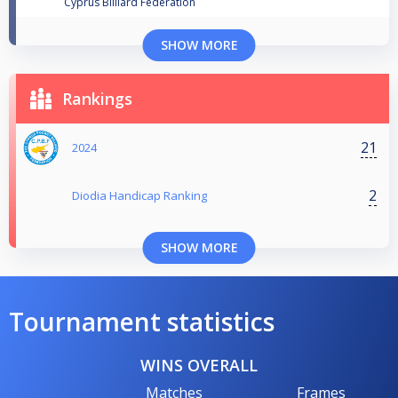
Cyprus Billiard Federation
SHOW MORE
Rankings
21
2024
2
Diodia Handicap Ranking
SHOW MORE
Tournament statistics
WINS OVERALL
Matches
Frames