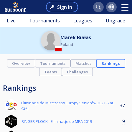
Sign in
Live
Tournaments
Leagues
Upgrade
Marek Białas
Poland
Overview
Tournaments
Matches
Rankings
Teams
Challenges
Rankings
Eliminacje do Mistrzostw Europy Seniorów 2021 (kat.
37
42+)
9
RINGER PŁOCK - Eliminacje do MPA 2019