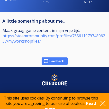
1 / 5
6 / 17
A little something about me..
Maak graag game content in mijn vrije tijd.
https://steamcommunity.com/profiles/765611979745062
57/myworkshopfiles/
Feedback
© 2015-2026 CueScore International
This site uses cookies! By continuing to browse this
site you are agreeing to our use of cookies.
Read
more..
Cookie policy
Privacy policy
Terms of service