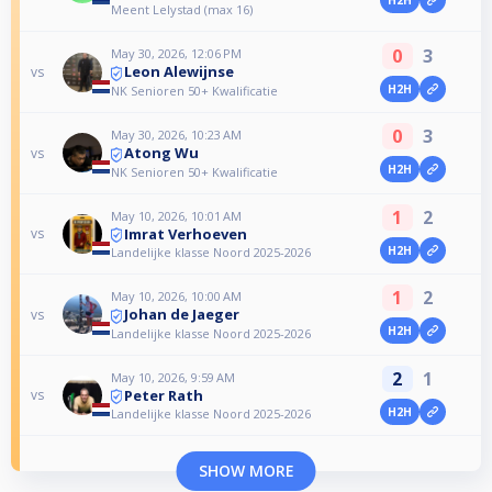
Meent Lelystad (max 16)
0
3
May 30, 2026, 12:06 PM
Leon Alewijnse
vs
H2H
NK Senioren 50+ Kwalificatie
0
3
May 30, 2026, 10:23 AM
Atong Wu
vs
H2H
NK Senioren 50+ Kwalificatie
1
2
May 10, 2026, 10:01 AM
Imrat Verhoeven
vs
H2H
Landelijke klasse Noord 2025-2026
1
2
May 10, 2026, 10:00 AM
Johan de Jaeger
vs
H2H
Landelijke klasse Noord 2025-2026
2
1
May 10, 2026, 9:59 AM
Peter Rath
vs
H2H
Landelijke klasse Noord 2025-2026
SHOW MORE