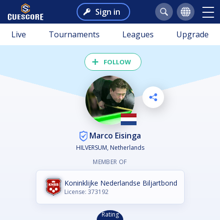
Sign in
Live
Tournaments
Leagues
Upgrade
FOLLOW
Marco Eisinga
HILVERSUM, Netherlands
MEMBER OF
Koninklijke Nederlandse Biljartbond
License: 373192
Rating