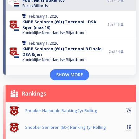
Pool: NK Snooker107
13th /
16
Focus Billiards
February 1, 2026
KNBB Senioren (60+) Toernooi - DSA
5th /
16
Rijen (max 16)
Koninklijke Nederlandse Biljartbond
February 1, 2026
KNBB Senioren (60+) Toernooi B Finale-
2nd /
4
DSA Rijen
Koninklijke Nederlandse Biljartbond
SHOW MORE
Rankings
79
Snooker Nationale Ranking 2yr Rolling
18
Snooker Senioren (60+) Ranking 1yr Rolling