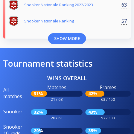
63
Snooker Nationale Ranking 2022/2023
57
Snooker Nationale Ranking
SHOW MORE
Tournament statistics
WINS OVERALL
Matches
Frames
All
31%
42%
matches
21 / 68
63 / 150
Snooker
32%
43%
20 / 63
57 / 133
Snooker
20%
35%
10-reds