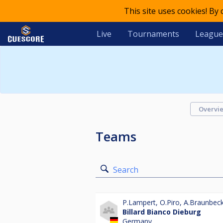
This site uses cookies! By
Live
Tournaments
League
Overvi
Teams
Search
P.Lampert
,
O.Piro
,
A.Braunbec
Billard Bianco Dieburg
Germany