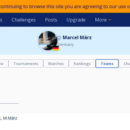
 continuing to browse this site you are agreeing to our use o
s
Challenges
Posts
Upgrade
More
Marcel März
Germany
ew
Tournaments
Matches
Rankings
Teams
Cha
k
,
M.März