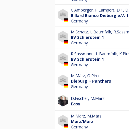
C.Amberger
,
P.Lampert
,
D.1
,
D
Billard Bianco Dieburg e.V. 1
Germany
M.Schatz
,
L.Baumfalk
,
R.Sass
BV Schierstein 1
Germany
R.Sassmann
,
L.Baumfalk
,
K.Pirr
BV Schierstein 1
Germany
M.März
,
O.Piro
Dieburg ~ Panthers
Germany
D.Fischer
,
M.März
Easy
M.März
,
M.März
März/März
Germany