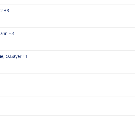
.2
+3
mann
+3
ie
,
O.Bayer
+1