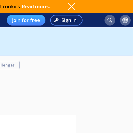
f cookies.
Read more..
Join for free
Sign in
llenges