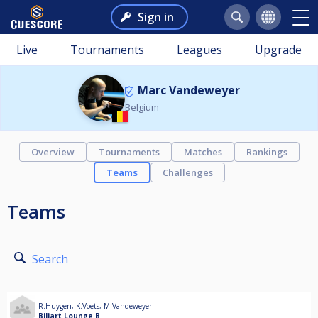
Sign in
Live
Tournaments
Leagues
Upgrade
Marc Vandeweyer
Belgium
Overview
Tournaments
Matches
Rankings
Teams
Challenges
Teams
Search
R.Huygen
,
K.Voets
,
M.Vandeweyer
Biljart Lounge B