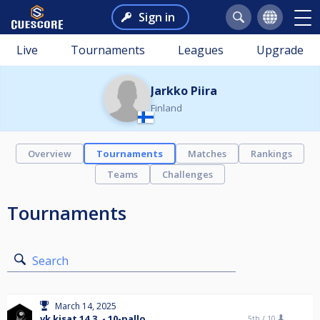
Sign in
Live
Tournaments
Leagues
Upgrade
Jarkko Piira
Finland
Overview
Tournaments
Matches
Rankings
Teams
Challenges
Tournaments
Search
March 14, 2025
vk kisat 14.3. - 10-pallo
5th /
10