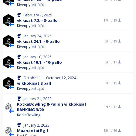
Kivenpyörittäjät
February 7, 2025
vk kisat 7.2. - 8-pallo
17th /
19
Kivenpyörittäjät
January 24, 2025
vk kisat 24.1. - 9-pallo
5th /
19
Kivenpyörittäjät
January 10, 2025
vk kisat 10.1. - 10-pallo
5th /
17
Kivenpyörittäjät
October 11 - October 12, 2024
viikkokisat 8 ball
7th /
15
Kivenpyörittäjät
January 21, 2023
KotkaBowling 8-Pallon viikkokisat
7th /
12
RANKING 3/20
KotkaBowling
January 2, 2023
Maanantai Rg 1
13th /
16
Kasi-Biljardi