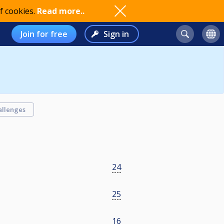
f cookies.
Read more..
Join for free
Sign in
allenges
24
25
16