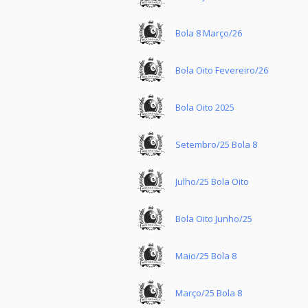
Bola 8 Março/26
Bola Oito Fevereiro/26
Bola Oito 2025
Setembro/25 Bola 8
Julho/25 Bola Oito
Bola Oito Junho/25
Maio/25 Bola 8
Março/25 Bola 8