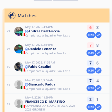
Matches
6
8
May 17, 2026, 4:14 PM
Andrea Dell'Ariccia
vs
H2H
Campionato a Squadre Pool Lazio
7
8
May 17, 2026, 2:14 PM
Daniele Tenente
vs
H2H
Campionato a Squadre Pool Lazio
7
6
May 17, 2026, 11:35 AM
Fabio Casalini
vs
H2H
Campionato a Squadre Pool Lazio
7
4
May 17, 2026, 9:06 AM
Giancarlo Fadda
vs
H2H
Campionato a Squadre Pool Lazio
May 4, 2026, 11:29 PM
2
1
FRANCESCO DI MARTINO
vs
CAMPIONATO A SQUADRE LAZIO 2025-
H2H
2026 GIRONE B