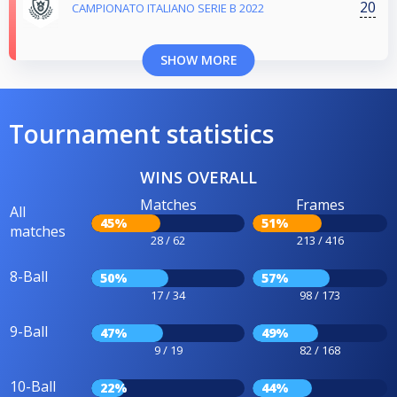
20
CAMPIONATO ITALIANO SERIE B 2022
SHOW MORE
Tournament statistics
WINS OVERALL
Matches
Frames
All
45%
51%
matches
28 / 62
213 / 416
8-Ball
50%
57%
17 / 34
98 / 173
9-Ball
47%
49%
9 / 19
82 / 168
10-Ball
22%
44%