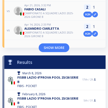
Apr 21, 2026, 3:32 PM
2
1
FABIO CASALI
vs
CAMPIONATO A SQUADRE LAZIO 2025-
H2H
2026 GIRONE B
Apr 14, 2026, 2:33 PM
2
1
ALEANDRO CIARLETTA
vs
CAMPIONATO A SQUADRE LAZIO 2025-
H2H
2026 GIRONE B
SHOW MORE
Results
March 8, 2026
FISBB LAZIO 6°PROVA POOL 25/26 SERIE
17th /
29
B
FIBIS - POCKET
February 8, 2026
FISBB LAZIO 5°PROVA POOL 25/26 SERIE
5th /
31
B
FIBIS - POCKET