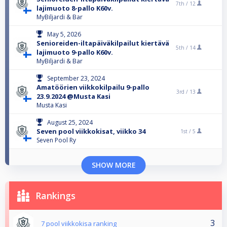
7th /
12
lajimuoto 8-pallo K60v.
MyBiljardi & Bar
May 5, 2026
Senioreiden-iltapäiväkilpailut kiertävä
5th /
14
lajimuoto 9-pallo K60v.
MyBiljardi & Bar
September 23, 2024
Amatöörien viikkokilpailu 9-pallo
3rd /
13
23.9.2024 @Musta Kasi
Musta Kasi
August 25, 2024
Seven pool viikkokisat, viikko 34
1st /
5
Seven Pool Ry
SHOW MORE
Rankings
3
7 pool viikkokisa ranking