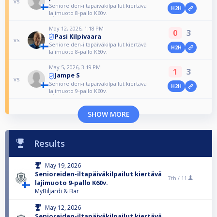
vs
Senioreiden-iltapäiväkilpailut kiertävä
H2H
lajimuoto 8-pallo K60v.
May 12, 2026, 1:18 PM
0
3
Pasi Kilpivaara
vs
Senioreiden-iltapäiväkilpailut kiertävä
H2H
lajimuoto 8-pallo K60v.
May 5, 2026, 3:19 PM
1
3
Jampe S
vs
Senioreiden-iltapäiväkilpailut kiertävä
H2H
lajimuoto 9-pallo K60v.
SHOW MORE
Results
May 19, 2026
Senioreiden-iltapäiväkilpailut kiertävä
7th /
11
lajimuoto 9-pallo K60v.
MyBiljardi & Bar
May 12, 2026
Senioreiden-iltapäiväkilpailut kiertävä