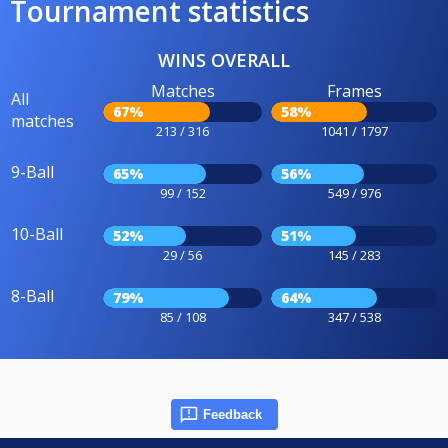
Tournament statistics
WINS OVERALL
Matches
Frames
All
67%
58%
matches
213 / 316
1041 / 1797
9-Ball
65%
56%
99 / 152
549 / 976
10-Ball
52%
51%
29 / 56
145 / 283
8-Ball
79%
64%
85 / 108
347 / 538
Feedback