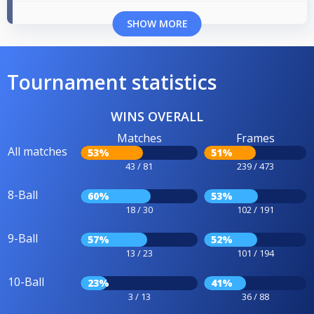
SHOW MORE
Tournament statistics
WINS OVERALL
Matches
Frames
All matches
53%
51%
43 / 81
239 / 473
8-Ball
60%
53%
18 / 30
102 / 191
9-Ball
57%
52%
13 / 23
101 / 194
10-Ball
23%
41%
3 / 13
36 / 88