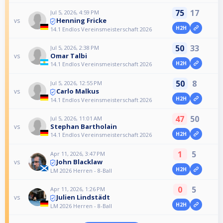
75
17
Jul 5, 2026, 4:59 PM
Henning Fricke
vs
H2H
14.1 Endlos Vereinsmeisterschaft 2026
50
33
Jul 5, 2026, 2:38 PM
Omar Talbi
vs
H2H
14.1 Endlos Vereinsmeisterschaft 2026
50
8
Jul 5, 2026, 12:55 PM
Carlo Malkus
vs
H2H
14.1 Endlos Vereinsmeisterschaft 2026
47
50
Jul 5, 2026, 11:01 AM
Stephan Bartholain
vs
H2H
14.1 Endlos Vereinsmeisterschaft 2026
1
5
Apr 11, 2026, 3:47 PM
John Blacklaw
vs
H2H
LM 2026 Herren - 8-Ball
0
5
Apr 11, 2026, 1:26 PM
Julien Lindstädt
vs
H2H
LM 2026 Herren - 8-Ball