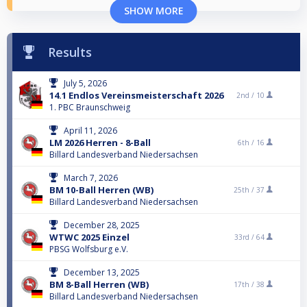
SHOW MORE
Results
July 5, 2026
14.1 Endlos Vereinsmeisterschaft 2026
2nd /
10
1. PBC Braunschweig
April 11, 2026
LM 2026 Herren - 8-Ball
6th /
16
Billard Landesverband Niedersachsen
March 7, 2026
BM 10-Ball Herren (WB)
25th /
37
Billard Landesverband Niedersachsen
December 28, 2025
WTWC 2025 Einzel
33rd /
64
PBSG Wolfsburg e.V.
December 13, 2025
BM 8-Ball Herren (WB)
17th /
38
Billard Landesverband Niedersachsen