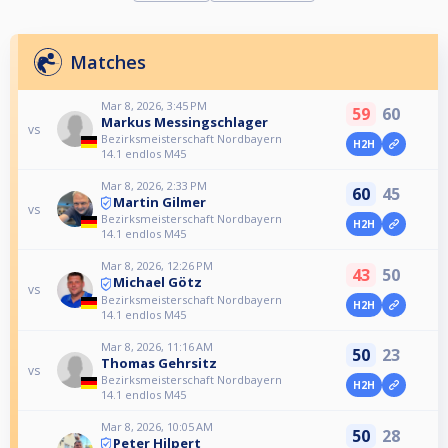
Matches
Mar 8, 2026, 3:45 PM
59
60
Markus Messingschlager
vs
Bezirksmeisterschaft Nordbayern
H2H
14.1 endlos M45
Mar 8, 2026, 2:33 PM
60
45
Martin Gilmer
vs
Bezirksmeisterschaft Nordbayern
H2H
14.1 endlos M45
Mar 8, 2026, 12:26 PM
43
50
Michael Götz
vs
Bezirksmeisterschaft Nordbayern
H2H
14.1 endlos M45
Mar 8, 2026, 11:16 AM
50
23
Thomas Gehrsitz
vs
Bezirksmeisterschaft Nordbayern
H2H
14.1 endlos M45
Mar 8, 2026, 10:05 AM
50
28
Peter Hilpert