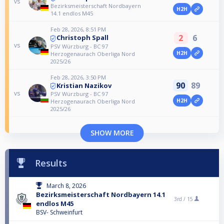
vs
Bezirksmeisterschaft Nordbayern
H2H
14.1 endlos M45
Feb 28, 2026, 8:51 PM
2
6
Christoph Spall
vs
PSV Würzburg - BC 97
H2H
Herzogenaurach Oberliga Nord
2025/26
Feb 28, 2026, 3:50 PM
90
89
Kristian Nazikov
vs
PSV Würzburg - BC 97
H2H
Herzogenaurach Oberliga Nord
2025/26
SHOW MORE
Results
March 8, 2026
Bezirksmeisterschaft Nordbayern 14.1
3rd /
15
endlos M45
BSV- Schweinfurt