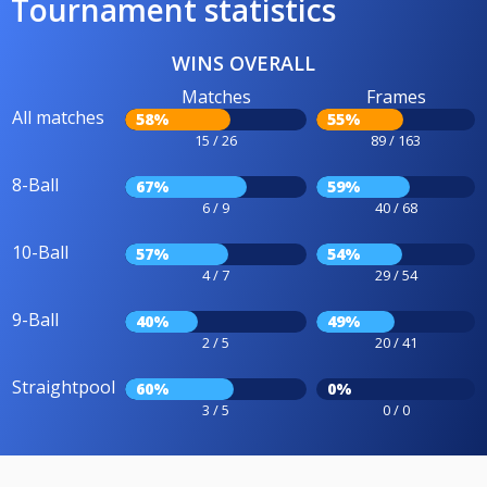
Tournament statistics
WINS OVERALL
Matches
Frames
All matches
58%
55%
15 / 26
89 / 163
8-Ball
67%
59%
6 / 9
40 / 68
10-Ball
57%
54%
4 / 7
29 / 54
9-Ball
40%
49%
2 / 5
20 / 41
Straightpool
60%
0%
3 / 5
0 / 0