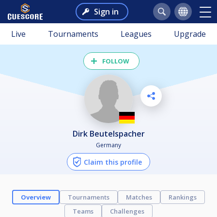
Sign in
Live
Tournaments
Leagues
Upgrade
FOLLOW
Dirk Beutelspacher
Germany
Claim this profile
Overview
Tournaments
Matches
Rankings
Teams
Challenges