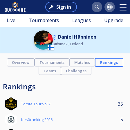
Sign in
Live
Tournaments
Leagues
Upgrade
Daniel Hänninen
Riihimäki, Finland
Overview
Tournaments
Matches
Rankings
Teams
Challenges
Rankings
35
TorstaiTour vol.2
5
Kesäranking 2026