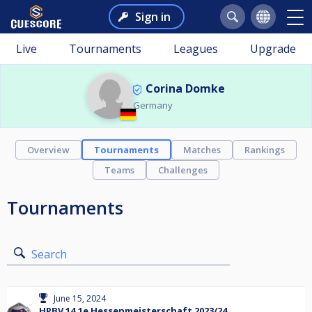
Sign in
Live
Tournaments
Leagues
Upgrade
Corina Domke
Germany
Overview
Tournaments
Matches
Rankings
Teams
Challenges
Tournaments
Search
June 15, 2024
HPBV 14.1e Hessenmeisterschaft 2023/24