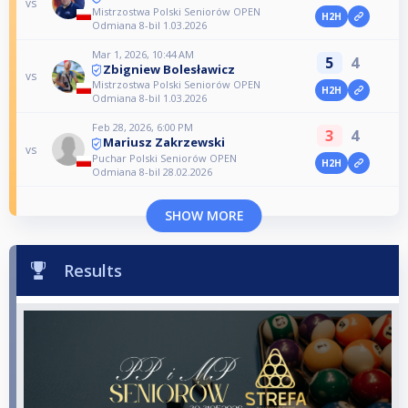
vs
Mistrzostwa Polski Seniorów OPEN
H2H
Odmiana 8-bil 1.03.2026
Mar 1, 2026, 10:44 AM
5
4
Zbigniew Bolesławicz
vs
Mistrzostwa Polski Seniorów OPEN
H2H
Odmiana 8-bil 1.03.2026
Feb 28, 2026, 6:00 PM
3
4
Mariusz Zakrzewski
vs
Puchar Polski Seniorów OPEN
H2H
Odmiana 8-bil 28.02.2026
SHOW MORE
Results