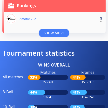
Rankings
3
Amator 2023
SHOW MORE
Tournament statistics
WINS OVERALL
Matches
Frames
All matches
32%
44%
22 / 68
155 / 356
8-Ball
44%
47%
19 / 43
114 / 243
10-Ball
18%
41%