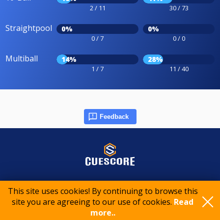
2 / 11
30 / 73
Straightpool
0%
0%
0 / 7
0 / 0
Multiball
14%
28%
1 / 7
11 / 40
Feedback
© 2015-2026 CueScore International
This site uses cookies! By continuing to browse this
site you are agreeing to our use of cookies.
Read
more..
Cookie policy
Privacy policy
Terms of service