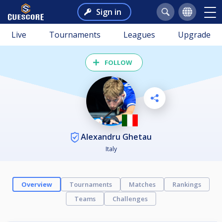
Sign in
Live
Tournaments
Leagues
Upgrade
FOLLOW
Alexandru Ghetau
Italy
Overview
Tournaments
Matches
Rankings
Teams
Challenges