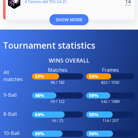
14
Il Torneo del TEX 24-25
SHOW MORE
Tournament statistics
WINS OVERALL
Matches
Frames
All
53%
52%
matches
96 / 182
822 / 1592
9-Ball
48%
50%
59 / 122
542 / 1089
8-Ball
64%
55%
16 / 25
114 / 207
10-Ball
60%
56%