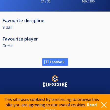
21 / 35
166 / 296
Favourite discipline
9 ball
Favourite player
Gorst
Feedback
© 2015-2026 CueScore International
This site uses cookies! By continuing to browse this
site you are agreeing to our use of cookies.
Read