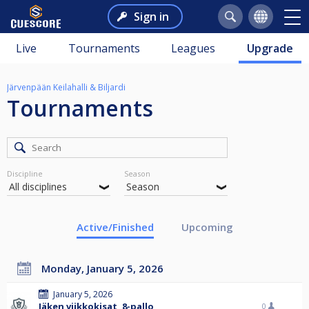
Sign in
Live
Tournaments
Leagues
Upgrade
Järvenpään Keilahalli & Biljardi
Tournaments
Discipline
Season
Active/Finished
Upcoming
Monday, January 5, 2026
January 5, 2026
Jäken viikkokisat, 8-pallo
0