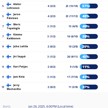
Aleksi
57%
5
4 (2/2)
23 (13/10)
Lehtonen
Jarno
48%
5
4 (2/2)
23 (11/12)
Päivinen
Meric
40%
7
3 (1/2)
15 (6/9)
Topaloglu
Kimmo
38%
7
3 (1/2)
16 (6/10)
Kaikkonen
20%
Juha Laitila
9
2 (0/2)
10 (2/8)
45%
Jiri Seppä
9
3 (1/2)
20 (9/11)
11%
Kari Patjas
9
2 (0/2)
9 (1/8)
41%
Jani Kela
9
3 (1/2)
17 (7/10)
Jerry
27%
13
2 (0/2)
11 (3/8)
Mustasilta
Starts
Jun 26, 2025, 6:00 PM (Local time)