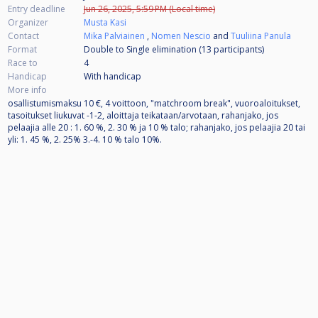
Entry deadline
Jun 26, 2025, 5:59 PM (Local time)
Organizer
Musta Kasi
Contact
Mika Palviainen
,
Nomen Nescio
and
Tuuliina Panula
Format
Double to Single elimination (13
participants
)
Race to
4
Handicap
With handicap
More info
osallistumismaksu 10 €, 4 voittoon, "matchroom break", vuoroaloitukset,
tasoitukset liukuvat -1-2, aloittaja teikataan/arvotaan, rahanjako, jos
pelaajia alle 20 : 1. 60 %, 2. 30 % ja 10 % talo; rahanjako, jos pelaajia 20 tai
yli: 1. 45 %, 2. 25% 3.-4. 10 % talo 10%.