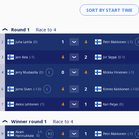
Round 1
Race to
4
2
Juha Laitila
0
Petri Makkonen
-1
3
Jani Kela
-1
Jiri Seppä
0-1
4
Jerry Mustasilta
0
L
Miikka Hirvonen
-1
6
Jarno Siven
-1-0
L
Kimmo Kaikkonen
-1-0
7
Aleksi Lehtonen
1
Kari Patjas
0
Winner round 1
Race to
4
Akseli
-1-
9
R2
Petri Makkonen
-1
Hannukkala
0