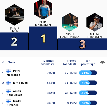
PETRI
MAKKONEN
JARNO
SIVÉN
AKSELI
MIIKKA
HANNUKKALA
HIRVONEN
Matches
Frames
Win
#
Name
(won/lost)
(won/lost)
percentage
Petri
71%
1
7 (6/1)
35 (25/10)
Makkonen
60%
Jarno Sivén
2
5 (4/1)
30 (18/12)
Akseli
52%
3
4 (2/2)
23 (12/11)
Hannukkala
Miikka
65%
3
4 (3/1)
20 (13/7)
Hirvonen