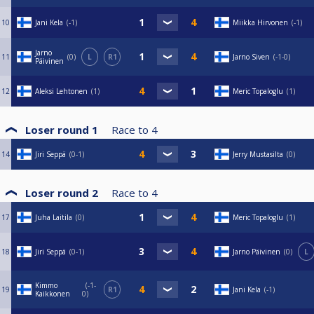
10
Jani Kela
-1
Miikka Hirvonen
-1
Jarno
11
0
L
R1
Jarno Siven
-1-0
Päivinen
12
Aleksi Lehtonen
1
Meric Topaloglu
1
Loser round 1
Race to
4
14
Jiri Seppä
0-1
Jerry Mustasilta
0
Loser round 2
Race to
4
17
Juha Laitila
0
Meric Topaloglu
1
18
Jiri Seppä
0-1
Jarno Päivinen
0
L
Kimmo
-1-
19
R1
Jani Kela
-1
Kaikkonen
0