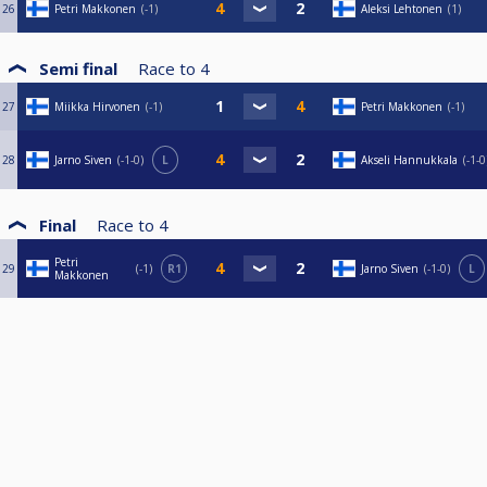
26
Petri Makkonen
-1
Aleksi Lehtonen
1
Semi final
Race to
4
27
Miikka Hirvonen
-1
Petri Makkonen
-1
28
Jarno Siven
-1-0
L
Akseli Hannukkala
-1-0
Final
Race to
4
Petri
29
-1
R1
Jarno Siven
-1-0
L
Makkonen