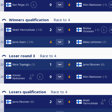
20
Kari Patjas
0
L
Petri Makkonen
-1
R
Winners qualification
Race to
4
Miikka
21
Akseli Hannukkala
-1-0
-1
L
R
Hirvonen
22
Jarno Siven
-1-0
Aleksi Lehtonen
1
Loser round 3
Race to
4
23
Meric Topaloglu
1
Jarno Päivinen
0
Kimmo
-1-
24
L
Petri Makkonen
-1
Kaikkonen
0
Losers qualification
Race to
4
Akseli
-1-
25
Jarno Päivinen
0
Hannukkala
0