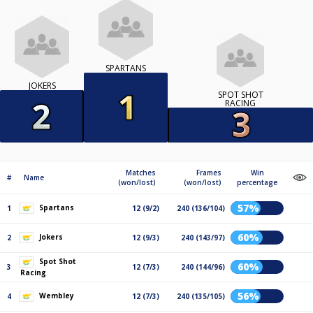
SPARTANS
JOKERS
SPOT SHOT
RACING
Matches
Frames
Win
#
Name
(won/lost)
(won/lost)
percentage
57%
Spartans
1
12 (9/2)
240 (136/104)
60%
Jokers
2
12 (9/3)
240 (143/97)
Spot Shot
60%
3
12 (7/3)
240 (144/96)
Racing
56%
Wembley
4
12 (7/3)
240 (135/105)