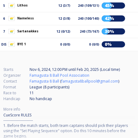
45%
Lithos
5
12 (3/7)
240 (109/131)
42%
Nameless
6
12 (3/8)
240 (100/140)
30%
Sartanakkes
7
12 (0/12)
240 (73/167)
0%
BYE 1
DIS
0 (0/0)
0 (0/0)
Starts
Nov 6, 2024, 12:00 PM
until
Feb 20, 2025 (Local time)
Organizer
Famagusta 8 Ball Pool Association
Contact
Famagusta 8 Ball
(
famagusta8ballpool@gmail.com
)
Format
League (8
participants
)
Race to
11
Handicap
No handicap
More info
CueScore RULES
------------------------
1. Before the match starts, both team captains should pick their players
using the "Set Playing Sequence" option. Do this 10 minutes before the
game begins.