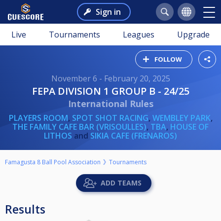
Sign in
Live
Tournaments
Leagues
Upgrade
FOLLOW
November 6 - February 20, 2025
FEPA DIVISION 1 GROUP B - 24/25
International Rules
PLAYERS ROOM
,
SPOT SHOT RACING
,
WEMBLEY PARK
,
THE FAMILY CAFE BAR (VRISOULLES)
,
TBA
,
HOUSE OF
LITHOS
and
SIKIA CAFE (FRENAROS)
Famagusta 8 Ball Pool Association
Tournaments
ADD TEAMS
Results