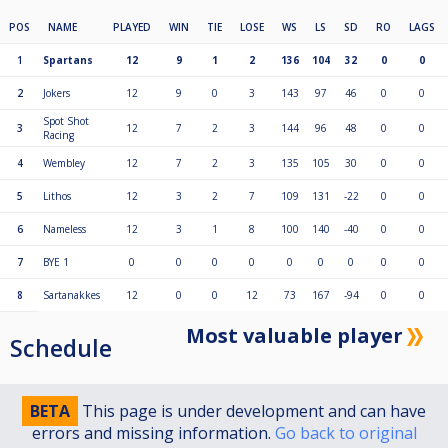
POS
NAME
PLAYED
WIN
TIE
LOSE
WS
LS
SD
RO
LAGS
1
Spartans
12
9
1
2
136
104
32
0
0
2
Jokers
12
9
0
3
143
97
46
0
0
Spot Shot
3
12
7
2
3
144
96
48
0
0
Racing
4
Wembley
12
7
2
3
135
105
30
0
0
5
Lithos
12
3
2
7
109
131
-22
0
0
6
Nameless
12
3
1
8
100
140
-40
0
0
7
BYE 1
0
0
0
0
0
0
0
0
0
8
Sartanakkes
12
0
0
12
73
167
-94
0
0
Most valuable player
Schedule
BETA
This page is under development and can have
errors and missing information.
Go back to original