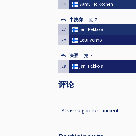
26
Samuli Jolkkonen
半决赛
抢
7
27
Jani Pekkola
28
Eetu Venho
决赛
抢
7
Jani Pekkola
29
评论
Please log in to comment