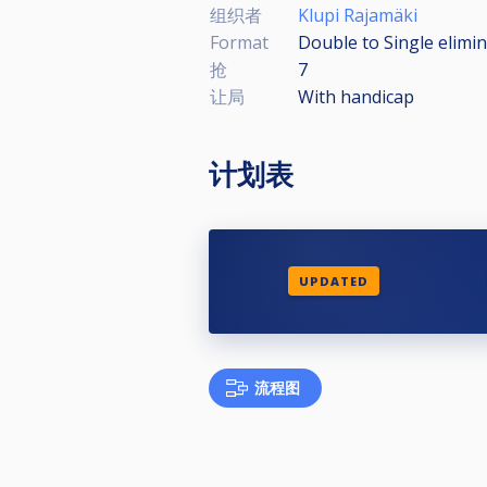
组织者
Klupi Rajamäki
Format
Double to Single elimi
抢
7
让局
With handicap
计划表
UPDATED
流程图