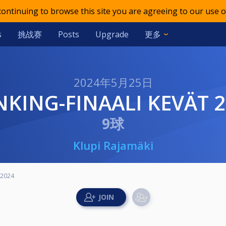
 continuing to browse this site you are agreeing to our use o
挑战赛
更多
s
Posts
Upgrade
2024年5月25日
ANKING-FINAALI KEVÄT 
9球
Klupi Rajamäki
t 2024