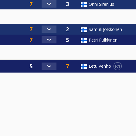
Onni Sirenius
Samuli Jolkkonen
Petri Pulkkinen
R1
Eetu Venho