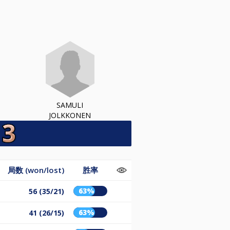
SAMULI
JOLKKONEN
局数 (won/lost)
胜率
63%
56 (35/21)
63%
41 (26/15)