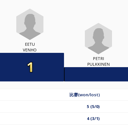
EETU
VENHO
PETRI
PULKKINEN
比赛(won/lost)
5 (5/0)
4 (3/1)