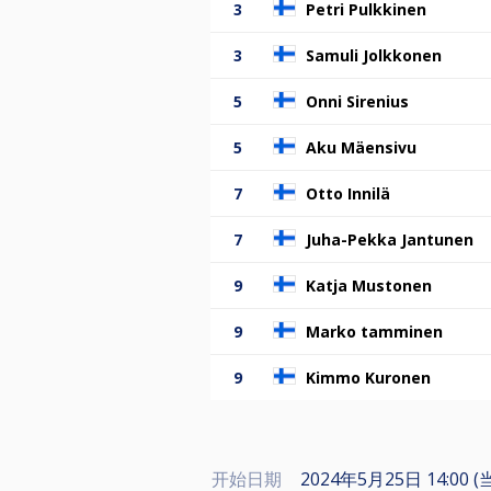
3
Petri Pulkkinen
3
Samuli Jolkkonen
5
Onni Sirenius
5
Aku Mäensivu
7
Otto Innilä
7
Juha-Pekka Jantunen
9
Katja Mustonen
9
Marko tamminen
9
Kimmo Kuronen
开始日期
2024年5月25日 14:00 