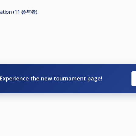
nation (11
参与者
)
Experience the new tournament page!