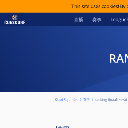
This site uses cookies! By
直播
赛事
League
R
赛事
Klupi Rajamäki
ranking-finaali kevä