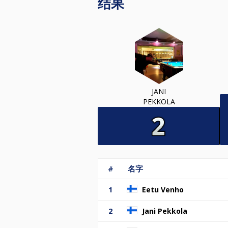
结果
JANI
PEKKOLA
#
名字
1
Eetu Venho
2
Jani Pekkola