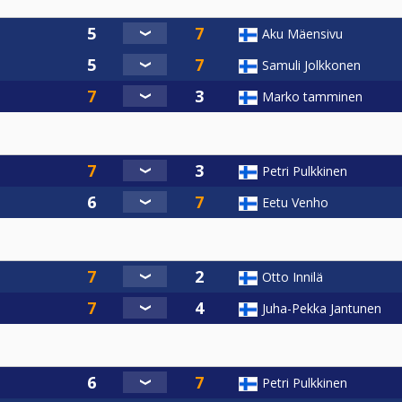
Aku Mäensivu
Samuli Jolkkonen
Marko tamminen
Petri Pulkkinen
Eetu Venho
Otto Innilä
Juha-Pekka Jantunen
Petri Pulkkinen