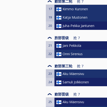
败部第二轮
抢
7
17
Kimmo Kuronen
19
Katja Mustonen
20
Juha-Pekka Jantunen
胜部晋级
抢
7
21
Jani Pekkola
22
Onni Sirenius
败部第三轮
抢
7
23
Aku Mäensivu
24
Samuli Jolkkonen
败部晋级
抢
7
25
Aku Mäensivu