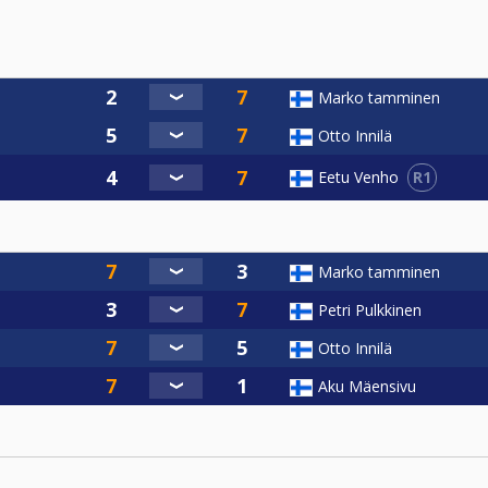
Marko tamminen
Otto Innilä
R1
Eetu Venho
Marko tamminen
Petri Pulkkinen
Otto Innilä
Aku Mäensivu