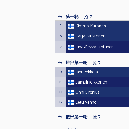
第一轮
抢
7
2
Kimmo Kuronen
6
Katja Mustonen
Juha-Pekka Jantunen
7
胜部第一轮
抢
7
9
Jani Pekkola
10
Samuli Jolkkonen
11
Onni Sirenius
12
Eetu Venho
败部第一轮
抢
7