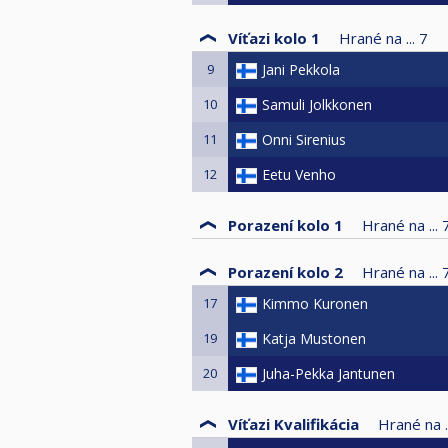
Víťazi kolo 1
Hrané na ...
7
9
Jani Pekkola
10
Samuli Jolkkonen
11
Onni Sirenius
12
Eetu Venho
Porazení kolo 1
Hrané na ...
Porazení kolo 2
Hrané na ...
17
Kimmo Kuronen
19
Katja Mustonen
20
Juha-Pekka Jantunen
Víťazi Kvalifikácia
Hrané na ..