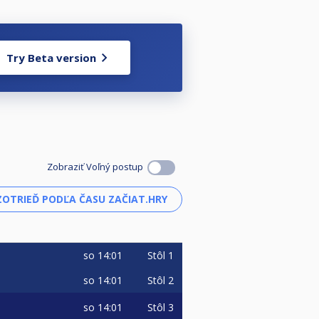
Try Beta version
Zobraziť Voľný postup
so
14:01
Stôl 1
so
14:01
Stôl 2
so
14:01
Stôl 3