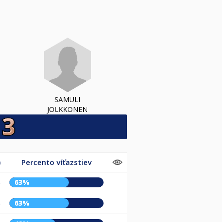
SAMULI
JOLKKONEN
)
Percento víťazstiev
63%
)
63%
)