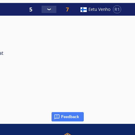
R1
Eetu Venho
at
Feedback