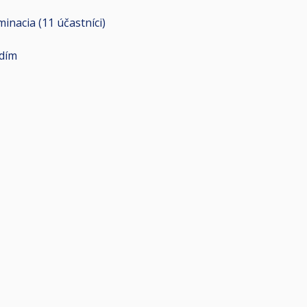
iminacia (11
účastníci
)
dím