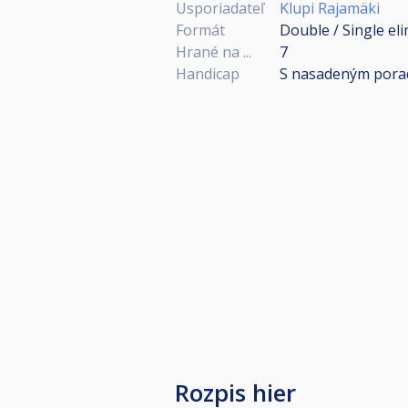
Usporiadateľ
Klupi Rajamäki
Formát
Double / Single el
Hrané na ...
7
Handicap
S nasadeným pora
Rozpis hier