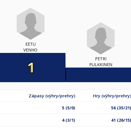
EETU
VENHO
PETRI
PULKKINEN
Zápasy (výhry/prehry)
Hry (výhry/prehry
5 (5/0)
56 (35/21
4 (3/1)
41 (26/15