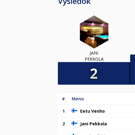
Výsledok
JANI
PEKKOLA
#
Meno
1
Eetu Venho
2
Jani Pekkola