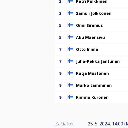
3
Petri Pulkkinen
3
Samuli Jolkkonen
5
Onni Sirenius
5
Aku Mäensivu
7
Otto Innilä
7
Juha-Pekka Jantunen
9
Katja Mustonen
9
Marko tamminen
9
Kimmo Kuronen
Začiatok
25. 5. 2024, 14:00 