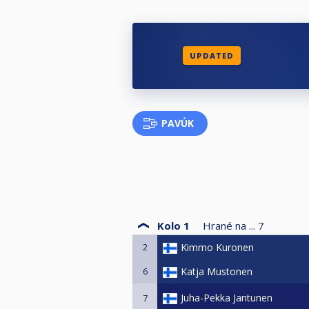
UPDATED
PAVÚK
Kolo 1
Hrané na ...
7
2
Kimmo Kuronen
6
Katja Mustonen
Juha-Pekka Jantunen
7