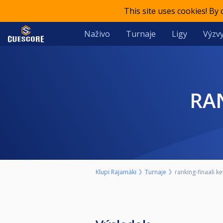
This site uses cookies! By
Naživo
Turnaje
Ligy
Výzvy
R
Klupi Rajamäki
Turnaje
ranking-finaali k