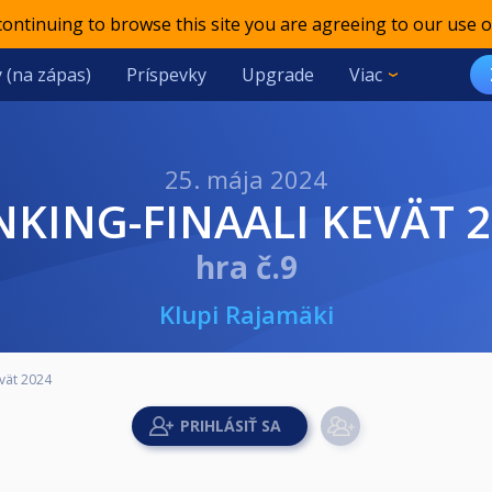
 continuing to browse this site you are agreeing to our use o
 (na zápas)
Príspevky
Upgrade
Viac
25. mája 2024
ANKING-FINAALI KEVÄT 
hra č.9
Klupi Rajamäki
evät 2024