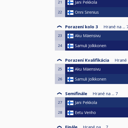
21
Jani Pekkola
22
Onni Sirenius
Porazení kolo 3
Hrané na ...
23
Aku Mäensivu
24
Samuli Jolkkonen
Porazení Kvalifikácia
Hrané n
25
Aku Mäensivu
26
Samuli Jolkkonen
Semifinále
Hrané na ...
7
27
Jani Pekkola
28
Eetu Venho
Finále
Hrané na ...
7