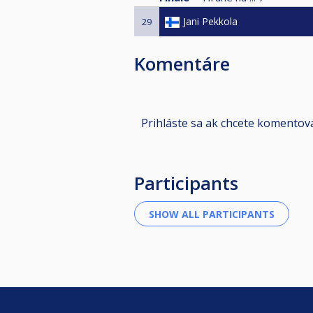
Jani Pekkola
29
Komentáre
Prihláste sa ak chcete komentov
Participants