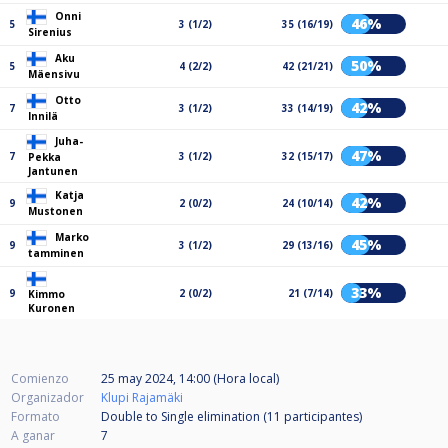
Onni
46%
5
3 (1/2)
35 (16/19)
Sirenius
Aku
50%
5
4 (2/2)
42 (21/21)
Mäensivu
Otto
42%
7
3 (1/2)
33 (14/19)
Innilä
Juha-
47%
7
3 (1/2)
32 (15/17)
Pekka
Jantunen
Katja
42%
9
2 (0/2)
24 (10/14)
Mustonen
Marko
45%
9
3 (1/2)
29 (13/16)
tamminen
33%
9
2 (0/2)
21 (7/14)
Kimmo
Kuronen
Comienzo
25 may 2024, 14:00 (Hora local)
Organizador
Klupi Rajamäki
Formato
Double to Single elimination (11
participantes
)
A ganar
7