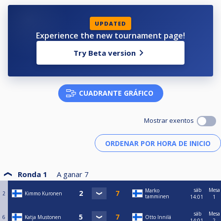
UPDATED
Experience the new tournament page!
Try Beta version
CUADRANTE GRÁFICO
Mostrar exentos
Ronda 1
A ganar
7
sáb
Mesa
Marko
2
Kimmo Kuronen
tamminen
14:01
1
sáb
Mesa
6
Katja Mustonen
Otto Innilä
14:01
2