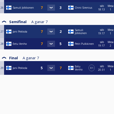
sáb
Mesa
26
Samuli Jolkkonen
Onni Sirenius
18:13
1
Semifinal
A ganar
7
sáb
Mesa
Samuli
27
Jani Pekkola
Jolkkonen
19:17
1
sáb
Mesa
28
Eetu Venho
Petri Pulkkinen
19:17
2
Final
A ganar
7
sáb
Mesa
Eetu
29
Jani Pekkola
R1
Venho
20:31
1