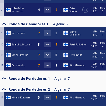
sáb
Mesa
Juha-Pekka
Eetu
7
R1
Jantunen
Venho
14:01
3
Ronda de Ganadores 1
A ganar
7
sáb
Mesa
Marko
9
Jani Pekkola
tamminen
14:49
1
sáb
Mesa
10
Samuli Jolkkonen
Petri Pulkkinen
14:01
4
sáb
Mesa
11
Onni Sirenius
Otto Innilä
15:30
2
sáb
Mesa
12
Eetu Venho
Aku Mäensivu
15:01
3
Ronda de Perdedores 1
A ganar
7
Ronda de Perdedores 2
A ganar
7
sáb
Mesa
17
Kimmo Kuronen
Aku Mäensivu
15:36
3