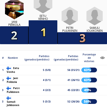
EETU
VENHO
JANI
PEKKOLA
PETRI
SAMULI
PULKKINEN
JOLKKONEN
Porcentaje
Partidos
Partidas
#
Nombre
de
(ganados/perdidos)
(ganadas/perdidas)
victorias
Eetu
63%
1
5 (5/0)
56 (35/21)
Venho
Jani
63%
2
4 (3/1)
41 (26/15)
Pekkola
Petri
49%
3
4 (2/2)
45 (22/23)
Pulkkinen
50%
3
5 (3/2)
52 (26/26)
Samuli
Jolkkonen