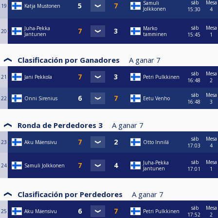
sáb
Mesa
Samuli
19
Katja Mustonen
Jolkkonen
15:30
4
sáb
Mesa
Juha-Pekka
Marko
20
Jantunen
tamminen
15:45
1
Clasificación por Ganadores
A ganar
7
sáb
Mesa
21
Jani Pekkola
Petri Pulkkinen
16:48
2
sáb
Mesa
22
Onni Sirenius
Eetu Venho
16:48
3
Ronda de Perdedores 3
A ganar
7
sáb
Mesa
23
Aku Mäensivu
Otto Innilä
17:03
4
sáb
Mesa
Juha-Pekka
24
Samuli Jolkkonen
Jantunen
17:01
1
Clasificación por Perdedores
A ganar
7
sáb
Mesa
25
Aku Mäensivu
Petri Pulkkinen
17:52
2