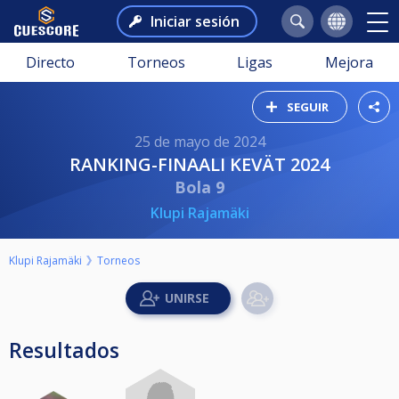
Iniciar sesión
Directo
Torneos
Ligas
Mejora
SEGUIR
25 de mayo de 2024
RANKING-FINAALI KEVÄT 2024
Bola 9
Klupi Rajamäki
Klupi Rajamäki
Torneos
Resultados