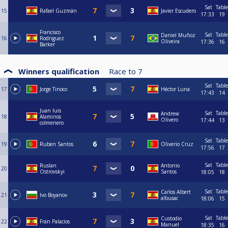
Sat
Table
15
Rafael Guzmán
Javier Escudero
17:33
19
Francisco
Sat
Table
Daniel Muñoz
16
Rodriguez
Oliveira
17:36
16
Barker
Winners qualification
Race to
7
Sat
Table
17
Jorge Tinoco
Héctor Luna
17:43
14
Juan luis
Sat
Table
Andrew
18
Alaminos
Olivero
17:44
13
colmenero
Sat
Table
19
Ruben Santos
Oliverio Cruz
17:56
17
Sat
Table
Ruslan
Antonio
20
Ostrovskyi
Santos
18:05
18
Sat
Table
Carlos Albert
21
Ivo Boyanov
albusac
18:06
15
Sat
Table
Custodio
22
Fran Palacios
Manuel
18:35
16