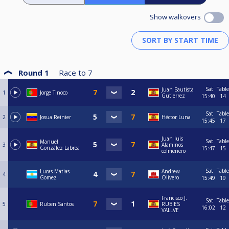
Show walkovers
Round 1
Race to
7
Sat
Table
Juan Bautista
1
Jorge Tinoco
Gutierrez
15:40
14
Sat
Table
2
Josua Reinier
Héctor Luna
15:45
17
Juan luis
Sat
Table
Manuel
3
Alaminos
González Labrea
15:47
15
colmenero
Sat
Table
Lucas Matias
Andrew
4
Gomez
Olivero
15:49
19
Francisco J.
Sat
Table
5
Ruben Santos
RUBIES
16:02
12
VALLVE