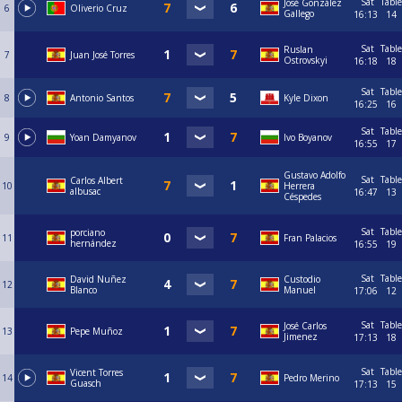
Sat
Table
José González
6
Oliverio Cruz
Gallego
16:13
14
Sat
Table
Ruslan
7
Juan José Torres
Ostrovskyi
16:18
18
Sat
Table
8
Antonio Santos
Kyle Dixon
16:25
16
Sat
Table
9
Yoan Damyanov
Ivo Boyanov
16:55
17
Gustavo Adolfo
Sat
Table
Carlos Albert
10
Herrera
albusac
16:47
13
Céspedes
Sat
Table
porciano
11
Fran Palacios
hernández
16:55
19
Sat
Table
David Nuñez
Custodio
12
Blanco
Manuel
17:06
12
Sat
Table
José Carlos
13
Pepe Muñoz
Jimenez
17:13
18
Sat
Table
Vicent Torres
14
Pedro Merino
Guasch
17:13
15