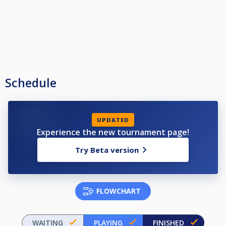
Schedule
UPDATED
Experience the new tournament page!
Try Beta version
FLOWCHART
WAITING
PLAYING
FINISHED