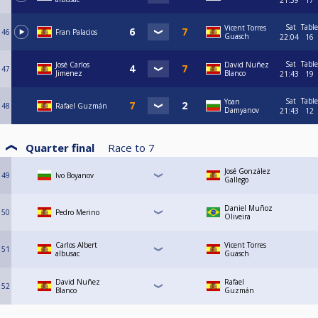
Sat
Table
Vicent Torres
46
Fran Palacios
Guasch
22:04
16
Sat
Table
José Carlos
David Nuñez
47
Jimenez
Blanco
21:43
19
Sat
Table
Yoan
48
Rafael Guzmán
Damyanov
21:43
12
Quarter final
Race to
7
José González
49
Ivo Boyanov
Gallego
Daniel Muñoz
50
Pedro Merino
Oliveira
Carlos Albert
Vicent Torres
51
albusac
Guasch
David Nuñez
Rafael
52
Blanco
Guzmán