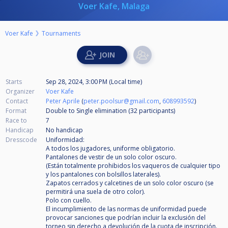
Voer Kafe, Malaga
Voer Kafe
Tournaments
Starts
Sep 28, 2024, 3:00 PM (Local time)
Organizer
Voer Kafe
Contact
Peter Aprile
(
peter.poolsur@gmail.com
,
608993592
)
Format
Double to Single elimination (32
participants
)
Race to
7
Handicap
No handicap
Dresscode
Uniformidad:
A todos los jugadores, uniforme obligatorio.
Pantalones de vestir de un solo color oscuro.
(Están totalmente prohibidos los vaqueros de cualquier tipo
y los pantalones con bolsillos laterales).
Zapatos cerrados y calcetines de un solo color oscuro (se
permitirá una suela de otro color).
Polo con cuello.
El incumplimiento de las normas de uniformidad puede
provocar sanciones que podrían incluir la exclusión del
torneo sin derecho a devolución de la cuota de inscripción.