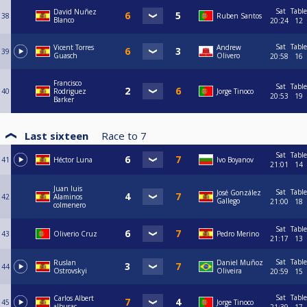
Sat
Table
David Nuñez
38
Ruben Santos
Blanco
20:24
12
Sat
Table
Vicent Torres
Andrew
39
Guasch
Olivero
20:58
16
Francisco
Sat
Table
40
Rodriguez
Jorge Tinoco
20:53
19
Barker
Last sixteen
Race to
7
Sat
Table
41
Héctor Luna
Ivo Boyanov
21:01
14
Juan luis
Sat
Table
José González
42
Alaminos
Gallego
21:00
18
colmenero
Sat
Table
43
Oliverio Cruz
Pedro Merino
21:17
13
Sat
Table
Ruslan
Daniel Muñoz
44
Ostrovskyi
Oliveira
20:59
15
Sat
Table
Carlos Albert
45
Jorge Tinoco
albusac
21:39
17