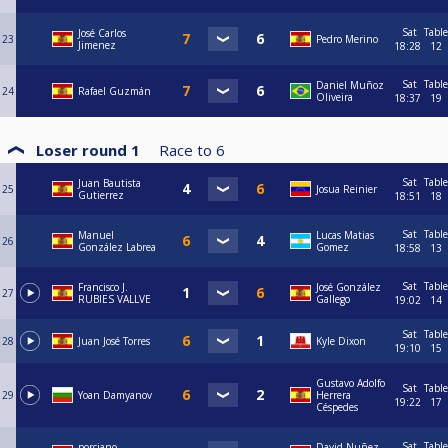
Sat
Table
José Carlos
23
Pedro Merino
Jimenez
18:28
12
Sat
Table
Daniel Muñoz
24
Rafael Guzmán
Oliveira
18:37
19
Loser round 1
Race to
6
Sat
Table
Juan Bautista
25
Josua Reinier
Gutierrez
18:51
18
Sat
Table
Manuel
Lucas Matias
26
González Labrea
Gomez
18:58
13
Sat
Table
Francisco J.
José González
27
RUBIES VALLVE
Gallego
19:02
14
Sat
Table
28
Juan José Torres
Kyle Dixon
19:10
15
Gustavo Adolfo
Sat
Table
29
Yoan Damyanov
Herrera
19:22
17
Céspedes
Sat
Table
porciano
David Nuñez