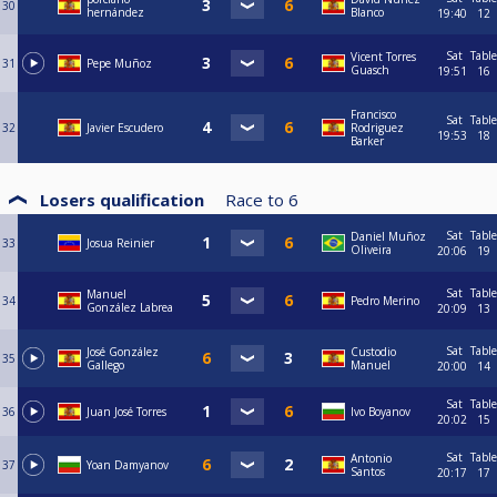
30
hernández
Blanco
19:40
12
Sat
Table
Vicent Torres
31
Pepe Muñoz
Guasch
19:51
16
Francisco
Sat
Table
32
Javier Escudero
Rodriguez
19:53
18
Barker
Losers qualification
Race to
6
Sat
Table
Daniel Muñoz
33
Josua Reinier
Oliveira
20:06
19
Sat
Table
Manuel
34
Pedro Merino
González Labrea
20:09
13
Sat
Table
José González
Custodio
35
Gallego
Manuel
20:00
14
Sat
Table
36
Juan José Torres
Ivo Boyanov
20:02
15
Sat
Table
Antonio
37
Yoan Damyanov
Santos
20:17
17