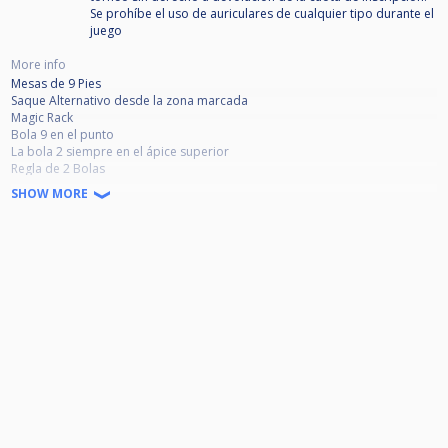
Se prohíbe el uso de auriculares de cualquier tipo durante el
juego
More info
Mesas de 9 Pies
Saque Alternativo desde la zona marcada
Magic Rack
Bola 9 en el punto
La bola 2 siempre en el ápice superior
Regla de 2 Bolas
ENFRENTAMIENTOS POR TIEMPO: Se jugará con reloj; 40 minutos por
SHOW MORE
jugador para 7 partidas ganadas y 35 minutos para 6 ganadas en zona de
perdedores.Tras el punteo, se pondrá en marcha el reloj. Sí un jugador
pide tiempo muerto el reloj le sigue corriendo. Solo se para en caso de
necesidad de árbitro por algo excepcional. Si a un jugador se le acaba el
tiempo pierde el enfrentamiento, independientemente del resultado.
Excepción: cada jugador podrá solicitar al director deportivo una
prórroga de 5 minutos una sola vez en todo el torneo. Debe solicitarse
antes de que acabe el tiempo asignado.