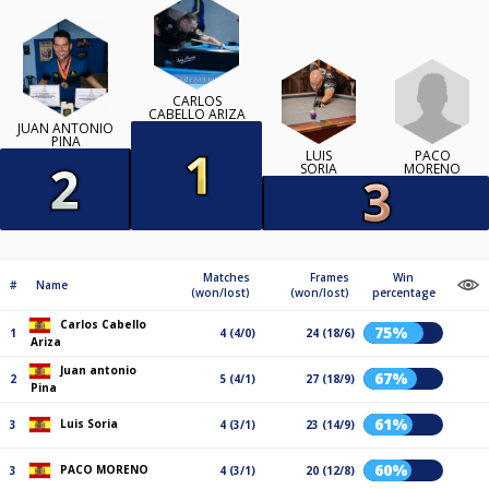
CARLOS
CABELLO ARIZA
JUAN ANTONIO
PINA
PACO
LUIS
MORENO
SORIA
Matches
Frames
Win
#
Name
(won/lost)
(won/lost)
percentage
Carlos Cabello
75%
1
4 (4/0)
24 (18/6)
Ariza
Juan antonio
67%
2
5 (4/1)
27 (18/9)
Pina
61%
Luis Soria
3
4 (3/1)
23 (14/9)
60%
PACO MORENO
3
4 (3/1)
20 (12/8)