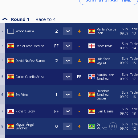
Round 1
Race to
4
Sun
Table
Marta Vida de
2
Jacobo García
León
09:09
13
Sun
Table
3
Daniel Leon Medina
Steve Boyle
09:09
14
Sun
Table
Luis Soria
4
David Nuñez Blanco
Legaza
09:09
15
Sun
Table
Braulio Leon
5
Carlos Cabello Ariza
Sánchez
09:09
17
Francisco
Sun
Table
6
Eva Vivas
Sanchez
09:09
16
Gaspar
Sun
Table
7
Richard Lacey
Juan Lizana
09:10
18
Sun
Table
Miguel Ángel
Dani
8
R1
Sánchez
Muñoz
09:10
12