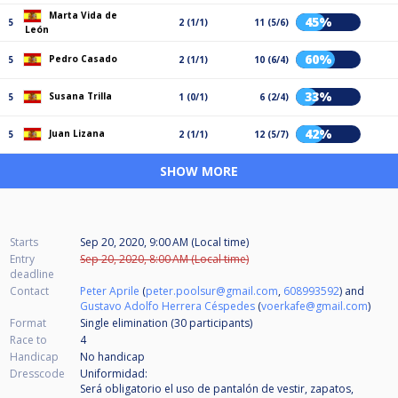
Marta Vida de
45%
5
2 (1/1)
11 (5/6)
León
60%
Pedro Casado
5
2 (1/1)
10 (6/4)
33%
Susana Trilla
5
1 (0/1)
6 (2/4)
42%
Juan Lizana
5
2 (1/1)
12 (5/7)
SHOW MORE
Starts
Sep 20, 2020, 9:00 AM (Local time)
Entry
Sep 20, 2020, 8:00 AM (Local time)
deadline
Contact
Peter Aprile
(
peter.poolsur@gmail.com
,
608993592
) and
Gustavo Adolfo Herrera Céspedes
(
voerkafe@gmail.com
)
Format
Single elimination (30
participants
)
Race to
4
Handicap
No handicap
Dresscode
Uniformidad:
Será obligatorio el uso de pantalón de vestir, zapatos,