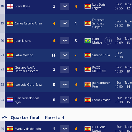
Sun
Table
Luis Soria
18
Steve Boyle
Legaza
09:55
12
Francisco
Sun
Table
19
Carlos Cabello Ariza
Sanchez
09:52
16
Gaspar
Sun
Table
Dani
20
Juan Lizana
R1
Muñoz
10:09
13
Sun
21
Salva Moreno
Susana Trilla
10:30
Sun
Table
Gustavo Adolfo
PACO
22
Herrera Céspedes
MORENO
10:20
18
Sun
Table
Juan antonio
23
Jose Luis Guiu Sáez
Pina
10:50
14
Sun
Table
Juan carmelo Sosa
24
Pedro Casado
rojas
10:38
15
Quarter final
Race to
4
Sun
Table
Luis Soria
25
Marta Vida de León
Legaza
10:51
16