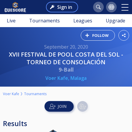
Sign in
Live
Tournaments
Leagues
Upgrade
FOLLOW
September 20, 2020
XVII FESTIVAL DE POOL COSTA DEL SOL -
TORNEO DE CONSOLACIÓN
9-Ball
Voer Kafe, Malaga
Voer Kafe
Tournaments
Results