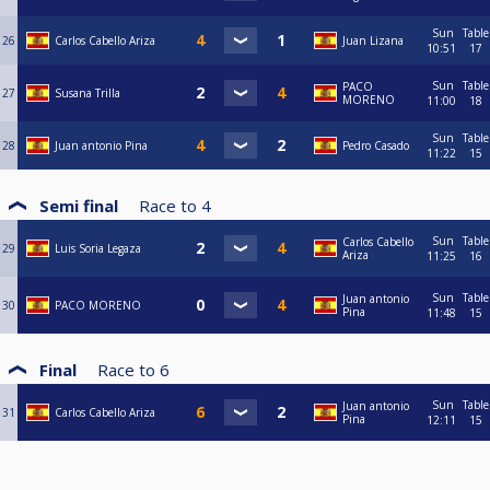
Sun
Table
26
Carlos Cabello Ariza
Juan Lizana
10:51
17
Sun
Table
PACO
27
Susana Trilla
MORENO
11:00
18
Sun
Table
28
Juan antonio Pina
Pedro Casado
11:22
15
Semi final
Race to
4
Sun
Table
Carlos Cabello
29
Luis Soria Legaza
Ariza
11:25
16
Sun
Table
Juan antonio
30
PACO MORENO
Pina
11:48
15
Final
Race to
6
Sun
Table
Juan antonio
31
Carlos Cabello Ariza
Pina
12:11
15