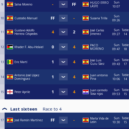
Sun
HUGO ERRO
9
Salva Moreno
LÁSTE
10:07
Sun
10
Custodio Manuel
Susana Trilla
09:26
Sun
Table
Gustavo Adolfo
José Carlos
11
Herrera Céspedes
Jimenez
09:27
14
Sun
Table
PACO
12
Khader F. Abu-Helaiel
MORENO
09:47
18
Sun
Table
Jose Luis
13
Eric Martí
Guiu Sáez
09:43
17
Sun
Table
Antonio José López
Juan antonio
14
Domínguez
Pina
10:06
14
Sun
Table
Juan carmelo
15
Peter Aprile
Sosa rojas
09:53
15
Last sixteen
Race to
4
Sun
Table
Marta Vida de
17
José Ramón Martínez
León
10:30
15