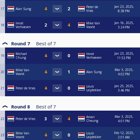
Jan 23, 2025,
Peter de
17
Alan Sung
Vries
8:38 PM
Jan 16, 2025,
Imrat
Mike Van
18
Verhoeven
Voorst
3:24 PM
Round 7
Best of
7
Jan 23, 2025,
Michael
Imrat
19
Chung
Verhoeven
11:52 PM
Mar 3, 2025,
Mike Van
20
Alan Sung
Voorst
4:02 PM
Jan 25, 2025,
Louis
21
Peter de Vries
Leijdekker
3:46 PM
Round 8
Best of
7
Mar 3, 2025,
Aman
22
Peter de Vries
Cheung
4:01 PM
Feb 12, 2025,
Mike Van
Louis
23
Voorst
Leijdekker
2:01 AM