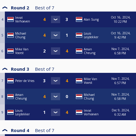
Round 2
Best of
7
Oct 16, 2024,
Imrat
4
Alan Sung
Verhoeven
10:22 PM
Oct 16, 2024,
Michael
Louis
5
Chung
Leijdekker
9:42 PM
Nov 7, 2024,
Mike Van
Aman
6
Voorst
Cheung
6:58 PM
Round 3
Best of
7
Nov 7, 2024,
Mike Van
7
Peter de Vries
Voorst
6:57 PM
Nov 7, 2024,
Aman
Michael
8
Cheung
Chung
6:58 PM
Dec 9, 2024,
Louis
Imrat
9
Leijdekker
Verhoeven
6:32 AM
Round 4
Best of
7