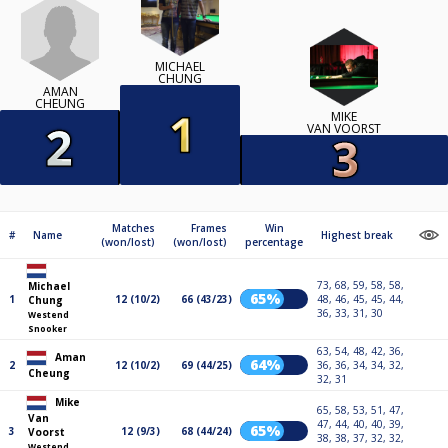
MICHAEL
CHUNG
AMAN
CHEUNG
MIKE
VAN VOORST
Matches
Frames
Win
#
Name
Highest break
(won/lost)
(won/lost)
percentage
73, 68, 59, 58, 58,
Michael
65%
1
12 (10/2)
66 (43/23)
48, 46, 45, 45, 44,
Chung
36, 33, 31, 30
Westend
Snooker
63, 54, 48, 42, 36,
Aman
64%
2
12 (10/2)
69 (44/25)
36, 36, 34, 34, 32,
Cheung
32, 31
Mike
65, 58, 53, 51, 47,
Van
47, 44, 40, 40, 39,
65%
3
12 (9/3)
68 (44/24)
Voorst
38, 38, 37, 32, 32,
Westend