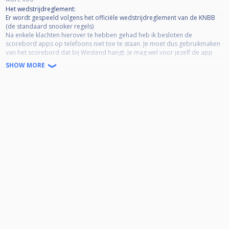
Het wedstrijdreglement:
Er wordt gespeeld volgens het officiële wedstrijdreglement van de KNBB
(de standaard snooker regels)
Na enkele klachten hierover te hebben gehad heb ik besloten de
scorebord apps op telefoons niet toe te staan. Je moet dus gebruikmaken
van het scorebord dat bij Westend hangt. Je mag wel voor jezelf de app
gebruiken maar dit is niet leidend. Het scorebord van Westend is dus
SHOW MORE
primair.
Er zijn spelers met een eigen set ballen. In principe worden de huisballen
van Westend gebruikt tenzij beide spelers akkoord gaan met het gebruik
van andere ballen. Dit ook naar aanleiding van een aantal klachten.
De stand wordt bepaald in de volgende volgorde:
Gewonnen wedstrijden, dan framesaldo, dan onderling resultaat, dan
gewonnen frames
Kosten
Niet huisleden betalen €7,50,- tafelhuur per wedstrijd op de dag dat zij die
wedstrijd spelen.
Voor de kosten van het bijhouden van de standen, printen, inplannen van
wedstrijden, eindtoernooi etc. vragen wij eenmalig per seizoen
inschrijfgeld. Het inschrijfgeld bedraagt €10,- per persoon per seizoen en
wordt op de dag van je eerste wedstrijd op je bon bijgeschreven.
Niet komen opdagen?
Mocht er een speler zonder afbericht niet op komen dagen, dan verliest