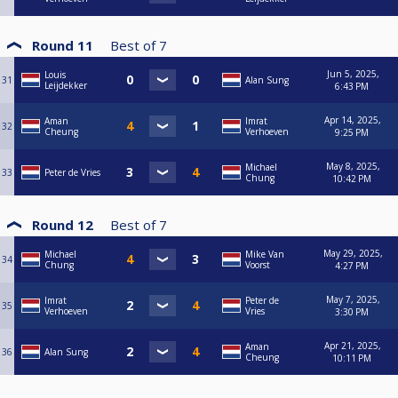
Round 11
Best of
7
Jun 5, 2025,
Louis
31
Alan Sung
Leijdekker
6:43 PM
Apr 14, 2025,
Aman
Imrat
32
Cheung
Verhoeven
9:25 PM
May 8, 2025,
Michael
33
Peter de Vries
Chung
10:42 PM
Round 12
Best of
7
May 29, 2025,
Michael
Mike Van
34
Chung
Voorst
4:27 PM
May 7, 2025,
Imrat
Peter de
35
Verhoeven
Vries
3:30 PM
Apr 21, 2025,
Aman
36
Alan Sung
Cheung
10:11 PM