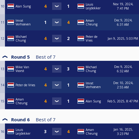
Nov 19, 2024,
Louis
10
Alan Sung
Leijdekker
7:41 PM
Dec 9, 2024,
Imrat
Aman
11
Verhoeven
Cheung
6:31 AM
Michael
Peter de
12
Jan 9, 2025, 5:03 PM
Chung
Vries
Round 5
Best of
7
Dec 9, 2024,
Mike Van
Michael
13
Voorst
Chung
6:32 AM
Dec 10, 2024,
Imrat
14
Peter de Vries
Verhoeven
2:55 AM
Aman
15
Alan Sung
Feb 5, 2025, 8:47 PM
Cheung
Round 6
Best of
7
Jan 16, 2025,
Louis
Aman
16
Leijdekker
Cheung
3:23 PM