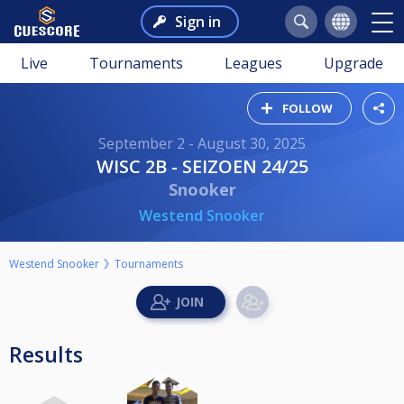
Sign in
Live
Tournaments
Leagues
Upgrade
FOLLOW
September 2 - August 30, 2025
WISC 2B - SEIZOEN 24/25
Snooker
Westend Snooker
Westend Snooker
Tournaments
Results