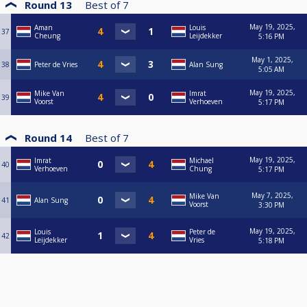
Round 13
Best of
7
May 19, 2025,
Aman
Louis
37
Cheung
Leijdekker
5:16 PM
May 1, 2025,
38
Peter de Vries
Alan Sung
5:05 AM
May 19, 2025,
Mike Van
Imrat
39
Voorst
Verhoeven
5:17 PM
Round 14
Best of
7
May 19, 2025,
Imrat
Michael
40
Verhoeven
Chung
5:17 PM
May 7, 2025,
Mike Van
41
Alan Sung
Voorst
3:30 PM
May 19, 2025,
Louis
Peter de
42
Leijdekker
Vries
5:18 PM