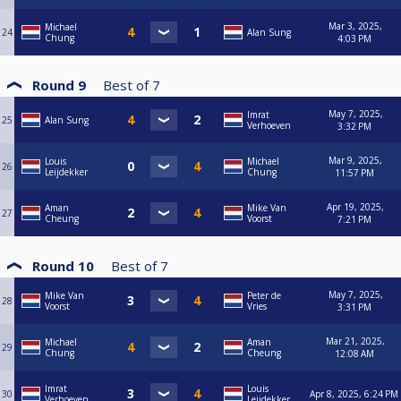
Mar 3, 2025,
Michael
24
Alan Sung
Chung
4:03 PM
Round 9
Best of
7
May 7, 2025,
Imrat
25
Alan Sung
Verhoeven
3:32 PM
Mar 9, 2025,
Louis
Michael
26
Leijdekker
Chung
11:57 PM
Apr 19, 2025,
Aman
Mike Van
27
Cheung
Voorst
7:21 PM
Round 10
Best of
7
May 7, 2025,
Mike Van
Peter de
28
Voorst
Vries
3:31 PM
Mar 21, 2025,
Michael
Aman
29
Chung
Cheung
12:08 AM
Imrat
Louis
30
Apr 8, 2025, 6:24 PM
Verhoeven
Leijdekker