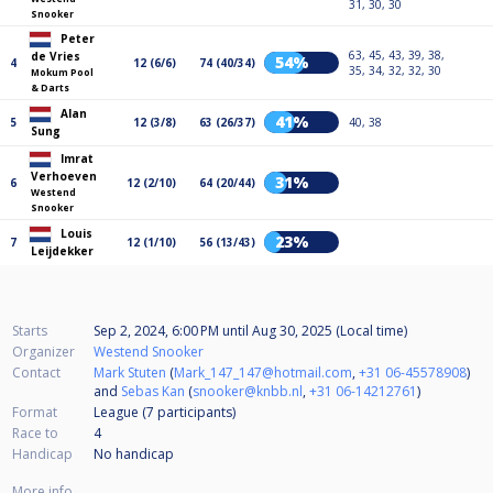
31, 30, 30
Snooker
Peter
63, 45, 43, 39, 38,
de Vries
54%
4
12 (6/6)
74 (40/34)
35, 34, 32, 32, 30
Mokum Pool
& Darts
Alan
41%
5
12 (3/8)
63 (26/37)
40, 38
Sung
Imrat
Verhoeven
31%
6
12 (2/10)
64 (20/44)
Westend
Snooker
Louis
23%
7
12 (1/10)
56 (13/43)
Leijdekker
Starts
Sep 2, 2024, 6:00 PM
until
Aug 30, 2025 (Local time)
Organizer
Westend Snooker
Contact
Mark Stuten
(
Mark_147_147@hotmail.com
,
+31 06-45578908
)
and
Sebas Kan
(
snooker@knbb.nl
,
+31 06-14212761
)
Format
League (7
participants
)
Race to
4
Handicap
No handicap
More info