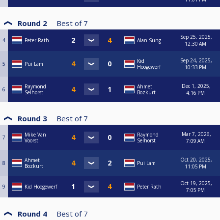
Round 2
Best of
7
Sep 25, 2025,
4
Peter Rath
Alan Sung
12:30 AM
Sep 24, 2025,
Kid
5
Pui Lam
Hoogewerf
10:33 PM
Dec 1, 2025,
Raymond
Ahmet
6
Selhorst
Bozkurt
4:16 PM
Round 3
Best of
7
Mar 7, 2026,
Mike Van
Raymond
7
Voorst
Selhorst
7:09 AM
Oct 20, 2025,
Ahmet
8
Pui Lam
Bozkurt
11:05 PM
Oct 19, 2025,
9
Kid Hoogewerf
Peter Rath
7:05 PM
Round 4
Best of
7