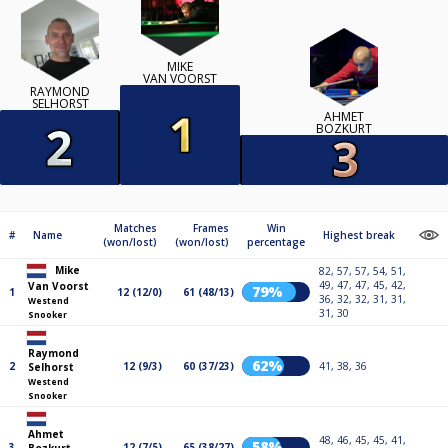
MIKE
VAN VOORST
RAYMOND
SELHORST
AHMET
BOZKURT
Matches
Frames
Win
#
Name
Highest break
(won/lost)
(won/lost)
percentage
Mike
82, 57, 57, 54, 51,
49, 47, 47, 45, 42,
Van Voorst
79%
1
12 (12/0)
61 (48/13)
36, 32, 32, 31, 31,
Westend
31, 30
Snooker
Raymond
62%
2
12 (9/3)
60 (37/23)
41, 38, 36
Selhorst
Westend
Snooker
Ahmet
48, 46, 45, 45, 41,
58%
3
12 (7/5)
65 (38/27)