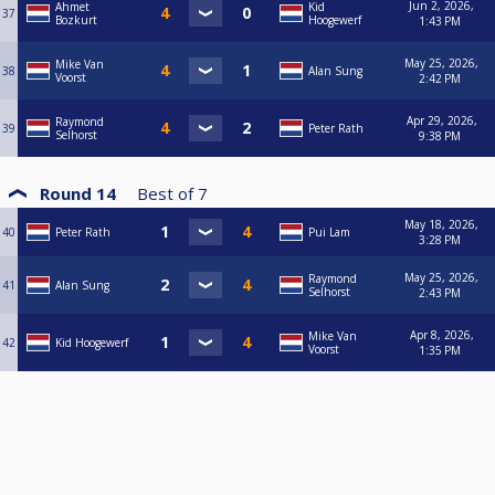
Jun 2, 2026,
Ahmet
Kid
37
Bozkurt
Hoogewerf
1:43 PM
May 25, 2026,
Mike Van
38
Alan Sung
Voorst
2:42 PM
Apr 29, 2026,
Raymond
39
Peter Rath
Selhorst
9:38 PM
Round 14
Best of
7
May 18, 2026,
40
Peter Rath
Pui Lam
3:28 PM
May 25, 2026,
Raymond
41
Alan Sung
Selhorst
2:43 PM
Apr 8, 2026,
Mike Van
42
Kid Hoogewerf
Voorst
1:35 PM