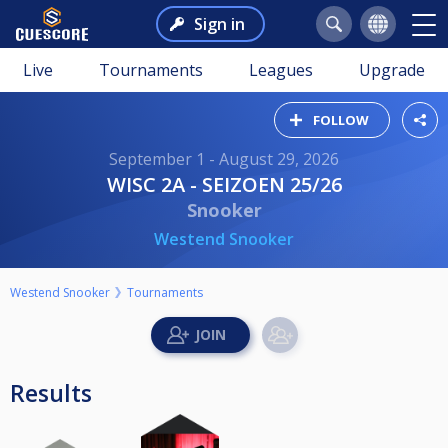
Sign in
Live
Tournaments
Leagues
Upgrade
FOLLOW
September 1 - August 29, 2026
WISC 2A - SEIZOEN 25/26
Snooker
Westend Snooker
Westend Snooker
Tournaments
Results