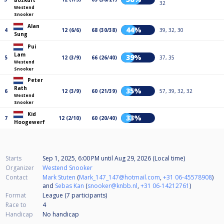
Bozkurt
32
Westend
Snooker
Alan
44%
4
12 (6/6)
68 (30/38)
39, 32, 30
Sung
Pui
Lam
39%
5
12 (3/9)
66 (26/40)
37, 35
Westend
Snooker
Peter
Rath
35%
6
12 (3/9)
60 (21/39)
57, 39, 32, 32
Westend
Snooker
Kid
33%
7
12 (2/10)
60 (20/40)
Hoogewerf
Starts
Sep 1, 2025, 6:00 PM
until
Aug 29, 2026 (Local time)
Organizer
Westend Snooker
Contact
Mark Stuten
(
Mark_147_147@hotmail.com
,
+31 06-45578908
)
and
Sebas Kan
(
snooker@knbb.nl
,
+31 06-14212761
)
Format
League (7
participants
)
Race to
4
Handicap
No handicap