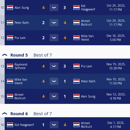
Oct 29, 2025,
Kid
10
Alan Sung
Hoogewerf
11:17 PM
Oct 29, 2025,
Ahmet
11
Peter Rath
Bozkurt
11:17 PM
Dec 16, 2025,
Mike Van
12
Pui Lam
Voorst
5:00 PM
Round 5
Best of
7
Nov 19, 2025,
Raymond
13
Pui Lam
Selhorst
10:28 PM
Nov 10, 2025,
Mike Van
14
Peter Rath
Voorst
11:50 PM
Nov 12, 2025,
Ahmet
15
Alan Sung
Bozkurt
4:18 PM
Round 6
Best of
7
Dec 1, 2025,
Ahmet
16
Kid Hoogewerf
Bozkurt
4:17 PM