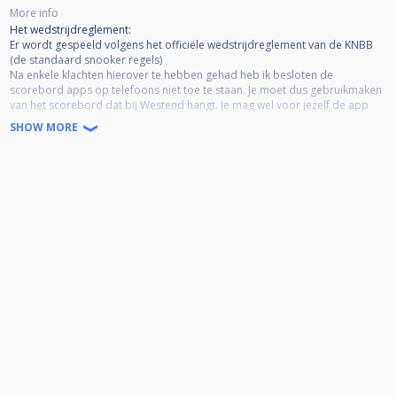
More info
Het wedstrijdreglement:
Er wordt gespeeld volgens het officiële wedstrijdreglement van de KNBB
(de standaard snooker regels)
Na enkele klachten hierover te hebben gehad heb ik besloten de
scorebord apps op telefoons niet toe te staan. Je moet dus gebruikmaken
van het scorebord dat bij Westend hangt. Je mag wel voor jezelf de app
gebruiken maar dit is niet leidend. Het scorebord van Westend is dus
SHOW MORE
primair.
Er zijn spelers met een eigen set ballen. In principe worden de huisballen
van Westend gebruikt tenzij beide spelers akkoord gaan met het gebruik
van andere ballen. Dit ook naar aanleiding van een aantal klachten.
De stand wordt bepaald in de volgende volgorde:
Gewonnen wedstrijden, dan framesaldo, dan onderling resultaat, dan
gewonnen frames
Kosten
Niet huisleden betalen €7,50,- tafelhuur per wedstrijd op de dag dat zij die
wedstrijd spelen.
Voor de kosten van het bijhouden van de standen, printen, inplannen van
wedstrijden, eindtoernooi etc. vragen wij eenmalig per seizoen
inschrijfgeld. Het inschrijfgeld bedraagt €10,- per persoon per seizoen en
wordt op de dag van je eerste wedstrijd op je bon bijgeschreven.
Niet komen opdagen?