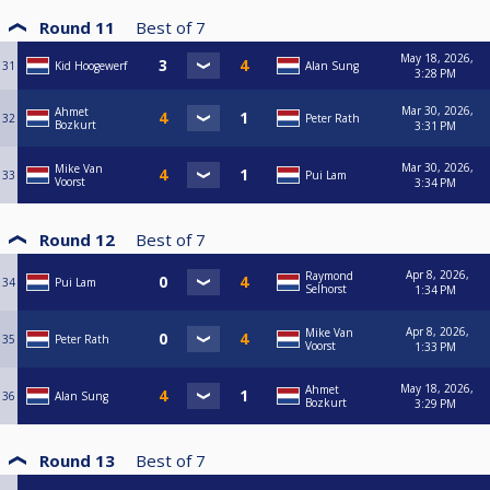
Round 11
Best of
7
May 18, 2026,
31
Kid Hoogewerf
Alan Sung
3:28 PM
Mar 30, 2026,
Ahmet
32
Peter Rath
Bozkurt
3:31 PM
Mar 30, 2026,
Mike Van
33
Pui Lam
Voorst
3:34 PM
Round 12
Best of
7
Apr 8, 2026,
Raymond
34
Pui Lam
Selhorst
1:34 PM
Apr 8, 2026,
Mike Van
35
Peter Rath
Voorst
1:33 PM
May 18, 2026,
Ahmet
36
Alan Sung
Bozkurt
3:29 PM
Round 13
Best of
7