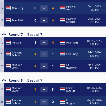
Dec 1, 2025,
Mike Van
17
Alan Sung
Voorst
4:17 PM
Dec 8, 2025,
Raymond
18
Peter Rath
Selhorst
3:31 PM
Round 7
Best of
7
Jan 26, 2026,
19
Pui Lam
Peter Rath
6:20 PM
Feb 2, 2026,
Raymond
20
Alan Sung
Selhorst
5:13 PM
Apr 8, 2026,
Mike Van
Kid
21
Voorst
Hoogewerf
1:34 PM
Round 8
Best of
7
Jan 26, 2026,
Mike Van
Ahmet
22
Voorst
Bozkurt
6:20 PM
May 28, 2026,
Raymond
Kid
23
Selhorst
Hoogewerf
8:04 PM