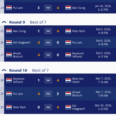
Jan 26, 2026,
24
Pui Lam
Alan Sung
6:22 PM
Round 9
Best of
7
Feb 9, 2026,
25
Alan Sung
Peter Rath
4:18 PM
Feb 9, 2026,
26
Kid Hoogewerf
Pui Lam
4:18 PM
Feb 9, 2026,
Ahmet
Raymond
27
Bozkurt
Selhorst
4:17 PM
Round 10
Best of
7
Mar 7, 2026,
Raymond
Mike Van
28
Selhorst
Voorst
7:10 AM
Mar 7, 2026,
Ahmet
29
Pui Lam
Bozkurt
7:09 AM
Mar 30, 2026,
Kid
30
Peter Rath
Hoogewerf
3:33 PM