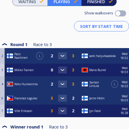
WAITING
PLAYING
FINISHED
Show walkovers
Round 1
Race to
3
Wed
Petri
2
L
sami harjumaaskola
Kaartinen
18:02
Wed
3
Mikko Tiainen
Mario Burrel
18:03
Wed
Santeri
4
Niko Hurmerinta
L
Lintula
18:03
Wed
6
Francisco Lagulao
Jarno Helin
18:03
Wed
7
Ville Eriksson
Jyri Fatal
18:28
Winner round 1
Race to
3