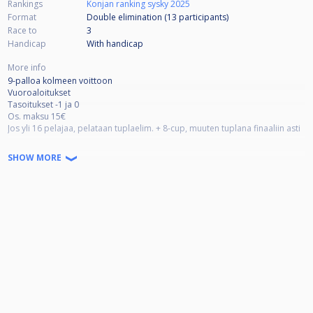
Rankings
Konjan ranking sysky 2025
Format
Double elimination (13
participants
)
Race to
3
Handicap
With handicap
More info
9-palloa kolmeen voittoon
Vuoroaloitukset
Tasoitukset -1 ja 0
Os. maksu 15€
Jos yli 16 pelajaa, pelataan tuplaelim. + 8-cup, muuten tuplana finaaliin asti
Rankingkausi Syksy 2025
SHOW MORE
Osallistumismaksuista (per pelaaja) 10€ pottiin, 3€ rankingkauden
finaalipottiin ja 2€ kerholle.
Kauden 16 parasta, joilla väh. 8 osallistumista, lunastavat pelioikeuden
Finaaleihin. Pelataan 13.12.