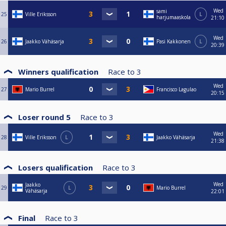
Wed
sami
25
Ville Eriksson
L
harjumaaskola
21:10
Wed
26
Jaakko Vähäsarja
Pasi Kakkonen
L
20:39
Winners qualification
Race to
3
Wed
27
Mario Burrel
Francisco Lagulao
20:15
Loser round 5
Race to
3
Wed
28
Ville Eriksson
L
Jaakko Vähäsarja
21:38
Losers qualification
Race to
3
Wed
Jaakko
29
L
Mario Burrel
Vähäsarja
22:01
Final
Race to
3