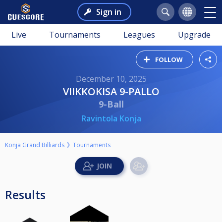
Sign in
Live
Tournaments
Leagues
Upgrade
FOLLOW
December 10, 2025
VIIKKOKISA 9-PALLO
9-Ball
Ravintola Konja
Konja Grand Billiards
Tournaments
Results