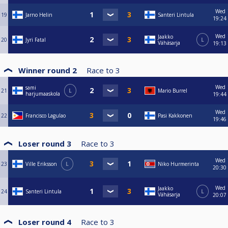
Wed
19
Jarno Helin
Santeri Lintula
19:24
Wed
Jaakko
20
Jyri Fatal
L
Vähäsarja
19:13
Winner round 2
Race to
3
Wed
sami
21
L
Mario Burrel
harjumaaskola
19:44
Wed
22
Francisco Lagulao
Pasi Kakkonen
19:46
Loser round 3
Race to
3
Wed
23
Ville Eriksson
L
Niko Hurmerinta
20:30
Wed
Jaakko
24
Santeri Lintula
L
Vähäsarja
20:07
Loser round 4
Race to
3