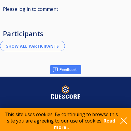
Please log in to comment
Participants
Feedback
© 2015-2026 CueScore International
This site uses cookies! By continuing to browse this
site you are agreeing to our use of cookies.
Read
Cookie policy
Privacy policy
Terms of service
more..