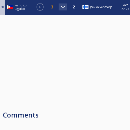
Wed
Francisco
30
L
Jaakko Vähäsarja
Lagulao
22:23
Comments