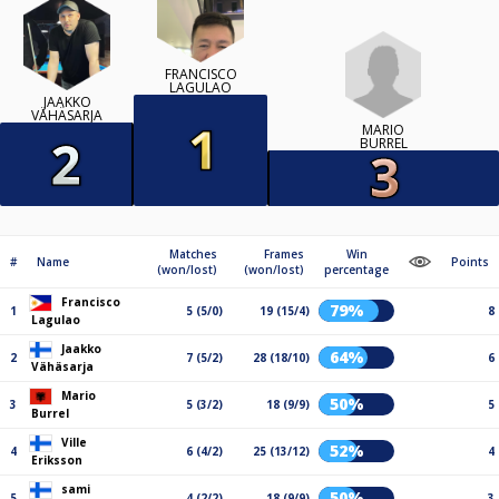
FRANCISCO
LAGULAO
JAAKKO
VÄHÄSARJA
MARIO
BURREL
Matches
Frames
Win
#
Name
Points
(won/lost)
(won/lost)
percentage
Francisco
79%
1
5 (5/0)
19 (15/4)
8
Lagulao
Jaakko
64%
2
7 (5/2)
28 (18/10)
6
Vähäsarja
Mario
50%
3
5 (3/2)
18 (9/9)
5
Burrel
Ville
52%
4
6 (4/2)
25 (13/12)
4
Eriksson
sami
50%
5
4 (2/2)
18 (9/9)
3