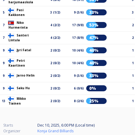
harjumaaskola
Pasi
33%
5
3 (1/2)
9 (3/6)
3
Kakkonen
Niko
53%
7
4 (2/2)
17 (9/8)
2
Hurmerinta
Santeri
47%
7
4 (2/2)
17 (8/9)
2
Lintula
40%
Jyri Fatal
9
2 (0/2)
10 (4/6)
1
Petri
40%
9
2 (0/2)
10 (4/6)
1
Kaartinen
33%
Jarno Helin
9
2 (0/2)
9 (3/6)
1
0%
Saku Hu
9
2 (0/2)
6 (0/6)
1
Mikko
25%
13
2 (0/2)
8 (2/6)
1
Tiainen
Starts
Dec 10, 2025, 6:00 PM (Local time)
Organizer
Konja Grand Billiards