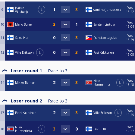
Wed
Jaakko
9
L
sami harjumaaskola
Vähäsarja
18:42
Wed
10
Mario Burrel
Santeri Lintula
19:04
Wed
11
Saku Hu
Francisco Lagulao
18:29
Wed
12
Ville Eriksson
L
Pasi Kakkonen
19:05
Loser round 1
Race to
3
Wed
Niko
14
Mikko Tiainen
L
Hurmerinta
18:48
Loser round 2
Race to
3
Wed
17
Petri Kaartinen
Ville Eriksson
L
19:25
Wed
Niko
18
L
Saku Hu
Hurmerinta
19:37