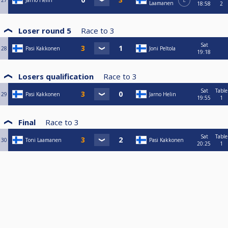
27
Jarno Helin
L
Laamanen
18:58
2
Loser round 5
Race to
3
Sat
28
Pasi Kakkonen
Joni Peltola
19:18
Losers qualification
Race to
3
Sat
Table
29
Pasi Kakkonen
Jarno Helin
19:55
1
Final
Race to
3
Sat
Table
30
Toni Laamanen
Pasi Kakkonen
20:25
1