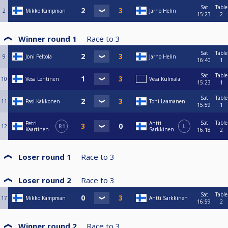
Sat
Table
2
Mikko Kampman
Jarno Helin
15:23
2
Winner round 1
Race to
3
Sat
Table
9
Joni Peltola
Jarno Helin
16:40
1
Sat
Table
10
Vesa Lehtinen
Vesa Kulmala
15:23
1
Sat
Table
11
Pasi Kakkonen
Toni Laamanen
15:59
1
Sat
Table
Petri
Antti
12
R1
L
Kaartinen
Sarkkinen
16:18
2
Loser round 1
Race to
3
Loser round 2
Race to
3
Sat
Table
17
Mikko Kampman
Antti Sarkkinen
16:59
2
Winner round 2
Race to
3