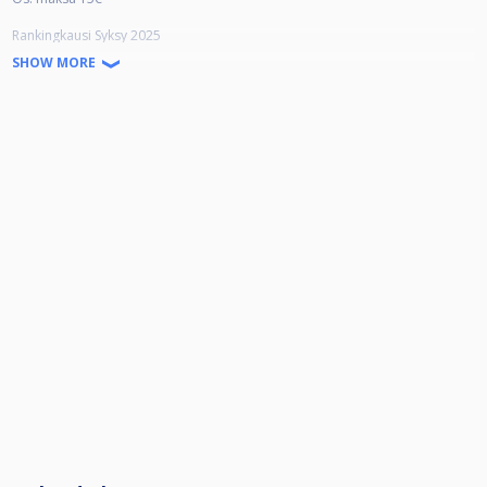
Rankingkausi Syksy 2025
Osallistumismaksuista (per pelaaja) 10€ pottiin, 3€ rankingkauden
SHOW MORE
finaalipottiin ja 2€ kerholle.
Kauden 16 parasta, joilla väh. 8 osallistumista, lunastavat pelioikeuden
Finaaleihin. Pelataan 13.12.