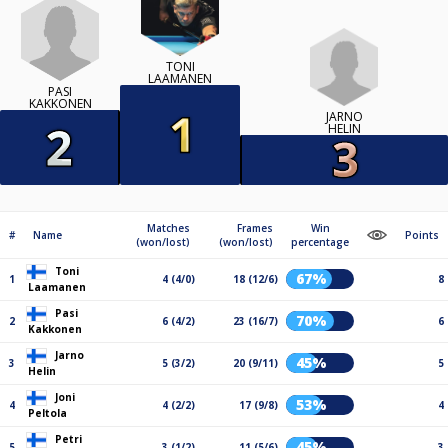
TONI
LAAMANEN
PASI
KAKKONEN
JARNO
HELIN
Matches
Frames
Win
#
Name
Points
(won/lost)
(won/lost)
percentage
Toni
67%
1
4 (4/0)
18 (12/6)
8
Laamanen
Pasi
70%
2
6 (4/2)
23 (16/7)
6
Kakkonen
Jarno
45%
3
5 (3/2)
20 (9/11)
5
Helin
Joni
53%
4
4 (2/2)
17 (9/8)
4
Peltola
Petri
45%
5
3 (1/2)
11 (5/6)
3