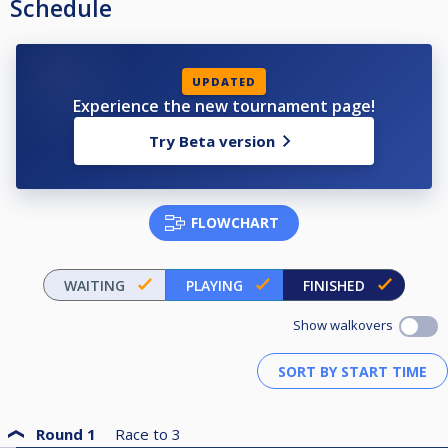
Schedule
UPDATED
Experience the new tournament page!
Try Beta version
FLOWCHART
WAITING
PLAYING
FINISHED
Show walkovers
Round 1
Race to
3