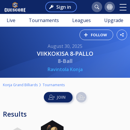
Sign in
Live
Tournaments
Leagues
Upgrade
FOLLOW
August 30, 2025
VIIKKOKISA 8-PALLO
8-Ball
Ravintola Konja
Konja Grand Billiards
Tournaments
Results