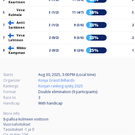
Kaartinen
Vesa
36%
5
3 (1/2)
11 (4/7)
3
Kulmala
Antti
33%
7
3 (1/2)
9 (3/6)
2
Sarkkinen
Vesa
33%
7
2 (0/2)
9 (3/6)
2
Lehtinen
Mikko
25%
9
2 (0/2)
8 (2/6)
1
Kampman
Starts
Aug 30, 2025, 3:00 PM (Local time)
Organizer
Konja Grand Billiards
Rankings
Konjan ranking sysky 2025
Format
Double elimination (9
participants
)
Race to
3
Handicap
With handicap
More info
8-palloa kolmeen voittoon
Vuoroaloitukset
Tasoitukset -1 ja 0
Os. maksu 15€