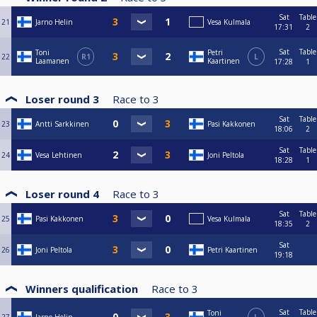
Sat
Table
21
Jarno Helin
Vesa Kulmala
17:31
2
Sat
Table
Toni
Petri
22
R1
L
Laamanen
Kaartinen
17:28
1
Loser round 3
Race to
3
Sat
Table
23
Antti Sarkkinen
Pasi Kakkonen
18:06
2
Sat
Table
24
Vesa Lehtinen
Joni Peltola
18:28
1
Loser round 4
Race to
3
Sat
Table
25
Pasi Kakkonen
Vesa Kulmala
18:35
2
Sat
26
Joni Peltola
Petri Kaartinen
19:18
Winners qualification
Race to
3
Sat
Table
Toni