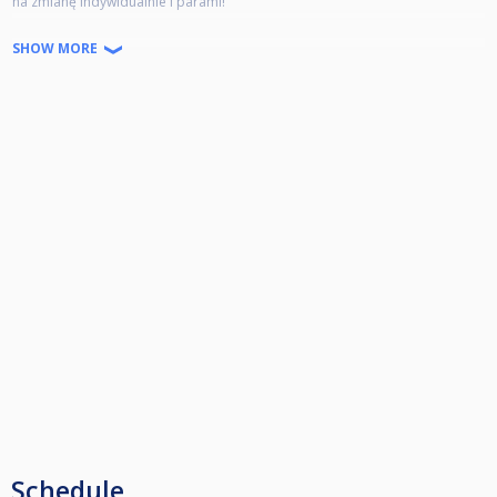
na zmianę indywidualnie i parami!
W każdy poniedziałek w "Ósemce" start zawsze godz. 18:00!!
SHOW MORE
Wpisowe - 10 zł
jackpot - 5 zł
Zapraszamy!
Schedule