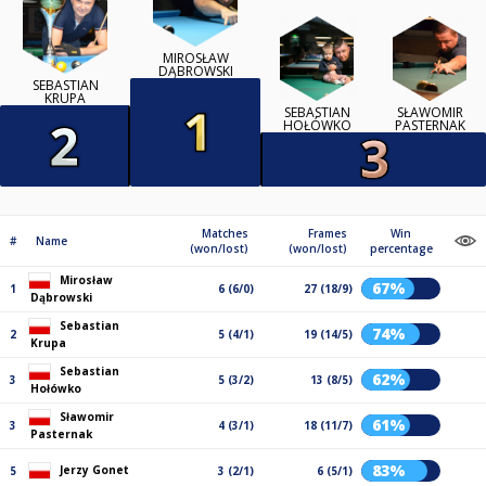
MIROSŁAW
DĄBROWSKI
SEBASTIAN
KRUPA
SEBASTIAN
SŁAWOMIR
HOŁÓWKO
PASTERNAK
Matches
Frames
Win
#
Name
(won/lost)
(won/lost)
percentage
Mirosław
67%
1
6 (6/0)
27 (18/9)
Dąbrowski
Sebastian
74%
2
5 (4/1)
19 (14/5)
Krupa
Sebastian
62%
3
5 (3/2)
13 (8/5)
Hołówko
Sławomir
61%
3
4 (3/1)
18 (11/7)
Pasternak
83%
Jerzy Gonet
5
3 (2/1)
6 (5/1)