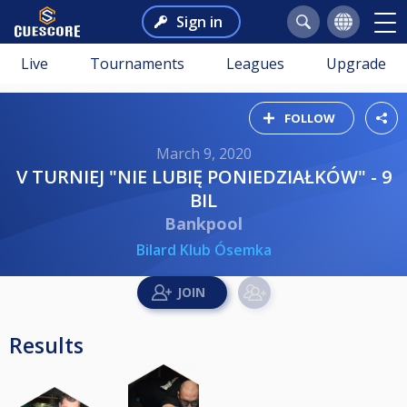
Sign in
Live
Tournaments
Leagues
Upgrade
FOLLOW
March 9, 2020
V TURNIEJ "NIE LUBIĘ PONIEDZIAŁKÓW" - 9
BIL
Bankpool
Bilard Klub Ósemka
Results