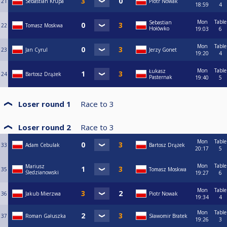
21
Sebastian Krupa
Piotr Nowak
18:59
4
Mon
Table
Sebastian
22
Tomasz Moskwa
Hołówko
19:03
6
Mon
Table
23
Jan Cyrul
Jerzy Gonet
19:20
4
Mon
Table
Łukasz
24
Bartosz Drążek
Pasternak
19:40
5
Loser round 1
Race to
3
Loser round 2
Race to
3
Mon
Table
33
Adam Cebulak
Bartosz Drążek
20:17
5
Mon
Table
Mariusz
35
Tomasz Moskwa
Śledzianowski
19:27
6
Mon
Table
36
Jakub Mierzwa
Piotr Nowak
19:34
4
Mon
Table
37
Roman Gałuszka
Sławomir Bratek
19:26
3