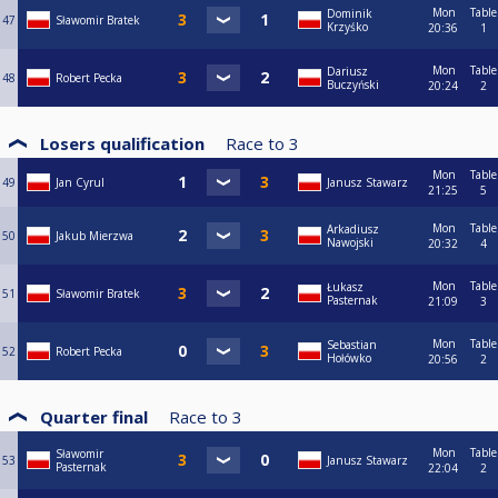
Mon
Table
Dominik
47
Sławomir Bratek
Krzyśko
20:36
1
Mon
Table
Dariusz
48
Robert Pecka
Buczyński
20:24
2
Losers qualification
Race to
3
Mon
Table
49
Jan Cyrul
Janusz Stawarz
21:25
5
Mon
Table
Arkadiusz
50
Jakub Mierzwa
Nawojski
20:32
4
Mon
Table
Łukasz
51
Sławomir Bratek
Pasternak
21:09
3
Mon
Table
Sebastian
52
Robert Pecka
Hołówko
20:56
2
Quarter final
Race to
3
Mon
Table
Sławomir
53
Janusz Stawarz
Pasternak
22:04
2