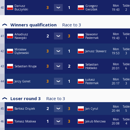
Mon
Table
Dariusz
Grzegorz
40
Buczyński
Gwizdak
19:43
2
Winners qualification
Race to
3
Mon
Table
Arkadiusz
Sławomir
41
Nawojski
Pasternak
19:43
1
Mon
Table
Mirosław
42
Janusz Stawarz
Dąbrowski
19:53
3
Mon
Table
Sebastian
43
Sebastian Krupa
Hołówko
20:01
6
Mon
Table
Łukasz
44
Jerzy Gonet
Pasternak
20:17
3
Loser round 3
Race to
3
Mon
Table
45
Bartosz Drążek
Jan Cyrul
20:44
5
Mon
Table
46
Tomasz Moskwa
Jakub Mierzwa
20:08
4