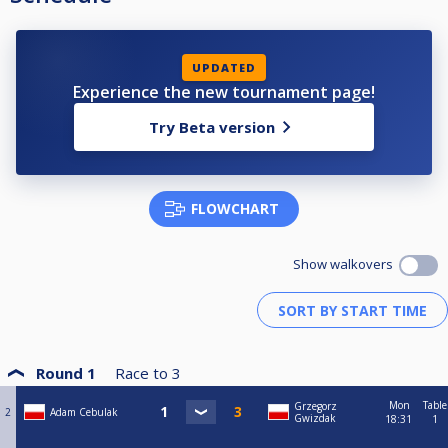
UPDATED
Experience the new tournament page!
Try Beta version
FLOWCHART
Show walkovers
Round 1
Race to
3
Mon
Table
Grzegorz
2
Adam Cebulak
Gwizdak
18:31
1