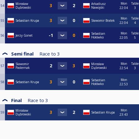
Mon
Table
Mirosław
Arkadiusz
54
Dąbrowski
Nawojski
22:04
3
Mon
Table
55
Sebastian Krupa
Sławomir Bratek
22:04
4
Mon
Table
Sebastian
56
Jerzy Gonet
Hołówko
22:05
5
Semi final
Race to
3
Mon
Table
Sławomir
Mirosław
57
Pasternak
Dąbrowski
22:54
3
Mon
Sebastian
58
Sebastian Krupa
Hołówko
22:53
Final
Race to
3
Mon
Mirosław
59
Sebastian Krupa
Dąbrowski
23:43