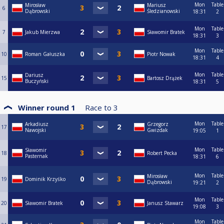
Mon
Table
Mirosław
Mariusz
6
Dąbrowski
Śledzianowski
18:31
2
Mon
Table
7
Jakub Mierzwa
Sławomir Bratek
18:31
3
Mon
Table
10
Roman Gałuszka
Piotr Nowak
18:31
4
Mon
Table
Dariusz
15
Bartosz Drążek
Buczyński
18:31
5
Winner round 1
Race to
3
Mon
Table
Arkadiusz
Grzegorz
17
Nawojski
Gwizdak
19:05
1
Mon
Table
Sławomir
18
Robert Pecka
Pasternak
18:31
6
Mon
Table
Mirosław
19
Dominik Krzyśko
Dąbrowski
19:21
2
Mon
Table
20
Sławomir Bratek
Janusz Stawarz
19:08
3
Mon
Table