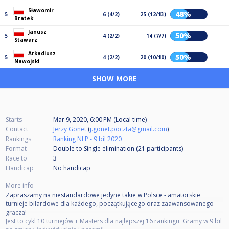
Sławomir
48%
5
6 (4/2)
25 (12/13)
Bratek
Janusz
50%
5
4 (2/2)
14 (7/7)
Stawarz
Arkadiusz
50%
5
4 (2/2)
20 (10/10)
Nawojski
SHOW MORE
Starts
Mar 9, 2020, 6:00 PM (Local time)
Contact
Jerzy Gonet
(
j.gonet.poczta@gmail.com
)
Rankings
Ranking NLP - 9 bil 2020
Format
Double to Single elimination (21
participants
)
Race to
3
Handicap
No handicap
More info
Zapraszamy na niestandardowe jedyne takie w Polsce - amatorskie
turnieje bilardowe dla każdego, początkującego oraz zaawansowanego
gracza!
Jest to cykl 10 turniejów + Masters dla najlepszej 16 rankingu. Gramy w 9 bil