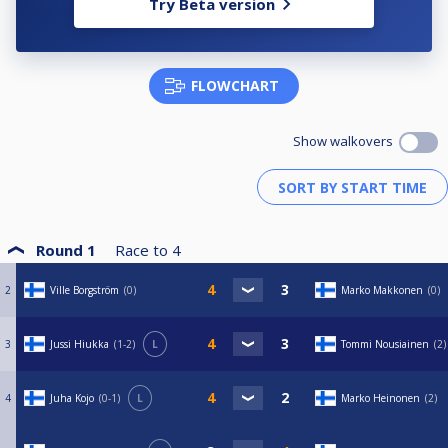
Try Beta version
2=11p.
3=9p.
5=7p.
7=5p.
9=3p.
FLOWCHART
13=1p.
32/8 kaaviolla:
Show walkovers
1=13p.
2=11p.
3=9p.
5=7p.
9=5p.
13=3p.
17=1p.
Round 1
Race to
4
2
Ville Borgström
0
Marko Makkonen
0
32/16 kaaviolla:
1=13p.
2=11p.
3
Jussi Hiukka
1-2
L
Tommi Nousiainen
2
3=9p.
5=7p.
9=5p.
17=3p.
4
Juha Kojo
0-1
L
Marko Heinonen
2
25=1p.