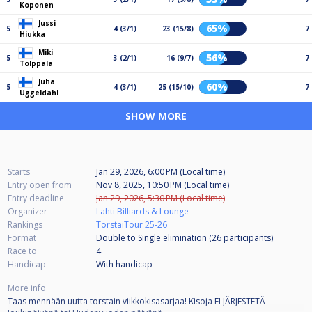
Koponen
Jussi
65%
5
4 (3/1)
23 (15/8)
7
Hiukka
Miki
56%
5
3 (2/1)
16 (9/7)
7
Tolppala
Juha
60%
5
4 (3/1)
25 (15/10)
7
Uggeldahl
SHOW MORE
Starts
Jan 29, 2026, 6:00 PM (Local time)
Entry open from
Nov 8, 2025, 10:50 PM (Local time)
Entry deadline
Jan 29, 2026, 5:30 PM (Local time)
Organizer
Lahti Billiards & Lounge
Rankings
TorstaiTour 25-26
Format
Double to Single elimination (26
participants
)
Race to
4
Handicap
With handicap
More info
Taas mennään uutta torstain viikkokisasarjaa! Kisoja EI JÄRJESTETÄ