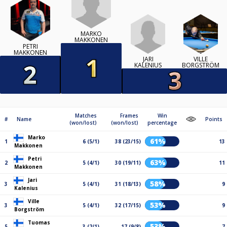
MARKO
MAKKONEN
PETRI
MAKKONEN
JARI
VILLE
KALENIUS
BORGSTRÖM
Matches
Frames
Win
#
Name
Points
(won/lost)
(won/lost)
percentage
Marko
61%
1
6 (5/1)
38 (23/15)
13
Makkonen
Petri
63%
2
5 (4/1)
30 (19/11)
11
Makkonen
Jari
58%
3
5 (4/1)
31 (18/13)
9
Kalenius
Ville
53%
3
5 (4/1)
32 (17/15)
9
Borgström
Tuomas
53%
5
3 (2/1)
17 (9/8)
7