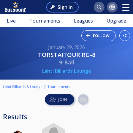
Sign in
Live
Tournaments
Leagues
Upgrade
FOLLOW
January 29, 2026
TORSTAITOUR RG-8
9-Ball
Lahti Billiards Lounge
Lahti Billiards & Lounge
Tournaments
Results