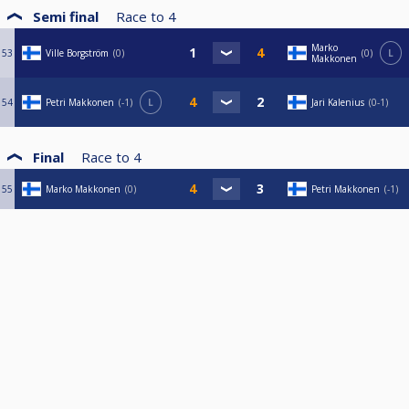
Semi final
Race to
4
Marko
53
Ville Borgström
0
0
L
Makkonen
54
Petri Makkonen
-1
L
Jari Kalenius
0-1
Final
Race to
4
55
Marko Makkonen
0
Petri Makkonen
-1