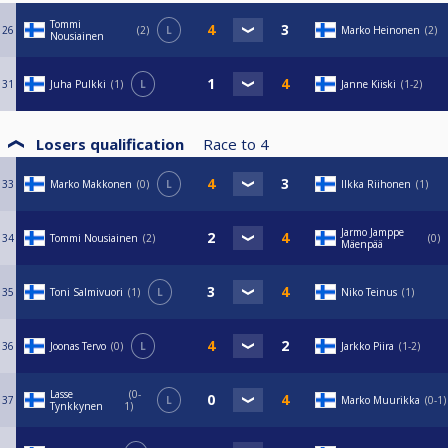
Tommi
26
2
L
Marko Heinonen
2
Nousiainen
31
Juha Pulkki
1
L
Janne Kiiski
1-2
Losers qualification
Race to
4
33
Marko Makkonen
0
L
Ilkka Riihonen
1
Jarmo Jamppe
34
Tommi Nousiainen
2
0
Mäenpää
35
Toni Salmivuori
1
L
Niko Teinus
1
36
Joonas Tervo
0
L
Jarkko Piira
1-2
Lasse
0-
37
L
Marko Muurikka
0-1
Tynkkynen
1