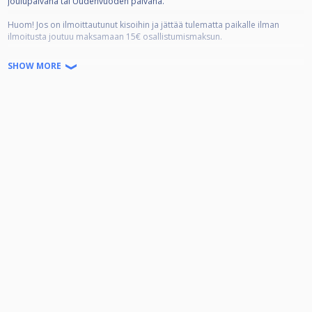
Joulupäivänä tai Uudenvuoden päivänä.
Huom! Jos on ilmoittautunut kisoihin ja jättää tulematta paikalle ilman
ilmoitusta joutuu maksamaan 15€ osallistumismaksun.
Muutama muutos edelliseen sarjaan tarvittavan kisamäärän, tasoituksien ja
SHOW MORE
jackpotin kanssa, joista tiedot kisailmoituksessa.
Rankingsarjaan kuuluu 20 osakilpailua, jotka ovat avoimet kaikille.
Osakilpailuiden jälkeen pidetään finaalikisa, johon pääsee 16 parasta
rankinglistan perusteella. Pelaajan tulee olla käynyt vähintään 7 kisaa, jotta
saa osallistumisoikeuden finaalikisaan. Jos kaksi tai useampi pelaaja on
tasapisteissä sijalla 16 selvitetään kisaan pääsy seuraavasti:
1. Vähemmän käytyjä kisoja.
2. Yksittäisen kisan parempi sijoitus.
3. Enemmän sijoituksia 16 / 8 / 4-cupissa
4. Vähemmän kahdesta häviöstä pihalle kisoja.
Finaalikisaan ei ole erillistä osallistumismaksua! Finaali pidetään 30.4.2026.
Pelimuotona on 9-pallo 4/5 voittoon osallistujamäärästä riippuen. Neljään
voittoon pelatessa tasoitukset -1 - 2 ja viiteen voittoon pelatessa -1 - 3.
Tasoitukset -1 - 0, 0-1, 1-2 ja 2-3 noudattavat seuraavaa sääntöä:
Jos vastustajan tasoitusluokka on pienempi tai sama, niin oma tasoitus
isomman vaihtoehdon mukaan. Jos vastustajan tasoitusluokka on isompi,
niin oma tasoitus pienemmän vaihtoehdon mukaan.