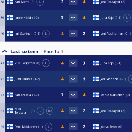
38
Kari Niemi
2
L
Joni Rautajoki
2
39
Janne Kiiski
1-2
Juha Kojo
0-1
L
40
Jari Saarinen
0-1
L
Jani Rouhiainen
0-1
Last sixteen
Race to
4
41
Ville Borgström
0
L
Juha Kojo
0-1
42
Jussi Hiukka
1-2
Jari Saarinen
0-1
43
Kari Kerkelä
1-2
Marko Makkonen
0
Miki
44
0
L
R2
Joni Rautajoki
2
Tolppala
45
Petri Makkonen
-1
L
Joonas Tervo
0