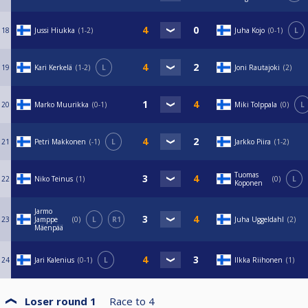
18
Jussi Hiukka
1-2
Juha Kojo
0-1
L
19
Kari Kerkelä
1-2
L
Joni Rautajoki
2
20
Marko Muurikka
0-1
Miki Tolppala
0
L
21
Petri Makkonen
-1
L
Jarkko Piira
1-2
Tuomas
22
Niko Teinus
1
0
L
Koponen
Jarmo
23
Jamppe
0
L
R1
Juha Uggeldahl
2
Mäenpää
24
Jari Kalenius
0-1
L
Ilkka Riihonen
1
Loser round 1
Race to
4