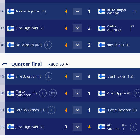
Jarmo Jamppe
46
Tuomas Koponen
0
0
Mäenpää
Marko
0-
47
Juha Uggeldahl
2
Muurikka
1
48
Jari Kalenius
0-1
L
Niko Teinus
1
Quarter final
Race to
4
49
Ville Borgström
0
L
Jussi Hiukka
1-2
Marko
50
0
L
R2
Miki Tolppala
0
R1
Makkonen
51
Petri Makkonen
-1
L
Tuomas Koponen
0
Jari
0-
52
Juha Uggeldahl
2
L
Kalenius
1