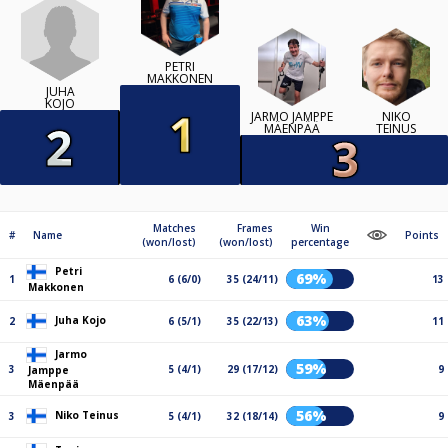
PETRI
MAKKONEN
JUHA
KOJO
JARMO JAMPPE
NIKO
MÄENPÄÄ
TEINUS
Matches
Frames
Win
#
Name
Points
(won/lost)
(won/lost)
percentage
Petri
69%
1
6 (6/0)
35 (24/11)
13
Makkonen
63%
Juha Kojo
2
6 (5/1)
35 (22/13)
11
Jarmo
59%
3
5 (4/1)
29 (17/12)
9
Jamppe
Mäenpää
56%
Niko Teinus
3
5 (4/1)
32 (18/14)
9