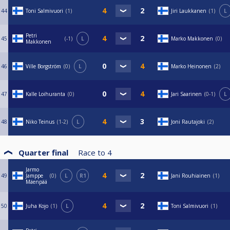
44
Toni Salmivuori
1
Jiri Laukkanen
1
L
Petri
45
-1
L
Marko Makkonen
0
Makkonen
46
Ville Borgström
0
L
Marko Heinonen
2
47
Kalle Loihuranta
0
Jari Saarinen
0-1
L
48
Niko Teinus
1-2
L
Joni Rautajoki
2
Quarter final
Race to
4
Jarmo
49
Jamppe
0
L
R1
Jani Rouhiainen
1
Mäenpää
50
Juha Kojo
1
L
Toni Salmivuori
1