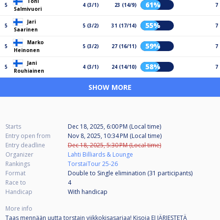
Toni
61%
5
4 (3/1)
23 (14/9)
7
Salmivuori
Jari
55%
5
5 (3/2)
31 (17/14)
7
Saarinen
Marko
59%
5
5 (3/2)
27 (16/11)
7
Heinonen
Jani
58%
5
4 (3/1)
24 (14/10)
7
Rouhiainen
SHOW MORE
Starts
Dec 18, 2025, 6:00 PM (Local time)
Entry open from
Nov 8, 2025, 10:34 PM (Local time)
Entry deadline
Dec 18, 2025, 5:30 PM (Local time)
Organizer
Lahti Billiards & Lounge
Rankings
TorstaiTour 25-26
Format
Double to Single elimination (31
participants
)
Race to
4
Handicap
With handicap
More info
Taas mennään uutta torstain viikkokisasarjaa! Kisoja EI JÄRJESTETÄ