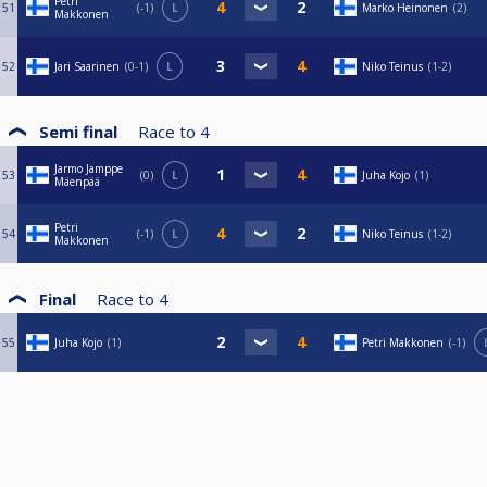
Petri
51
-1
L
Marko Heinonen
2
Makkonen
52
Jari Saarinen
0-1
L
Niko Teinus
1-2
Semi final
Race to
4
Jarmo Jamppe
53
0
L
Juha Kojo
1
Mäenpää
Petri
54
-1
L
Niko Teinus
1-2
Makkonen
Final
Race to
4
55
Juha Kojo
1
Petri Makkonen
-1