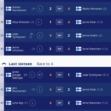
Kimmo
37
1
L
Marko Heinonen
2
Vainikainen
38
Ilkka Riihonen
1
L
Janne Kiiski
1-2
Lasse
0-
39
L
Jenna Vivolin
2
Tynkkynen
1
Aarno
40
1
L
Anne Nieminen
1-2
Lehtonen
Last sixteen
Race to
4
Jarmo
41
Jamppe
0
L
R1
Lasse Tynkkynen
0-1
Mäenpää
Jani
42
1
L
Janne Kiiski
1-2
Rouhiainen
43
Juha Kojo
1
L
Anne Nieminen
1-2