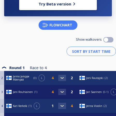
1=13p.
Try Beta version
2=11p.
3=9p.
5=7p.
7=5p.
9=3p.
FLOWCHART
13=1p.
32/8 kaaviolla:
Show walkovers
1=13p.
2=11p.
3=9p.
5=7p.
9=5p.
13=3p.
17=1p.
Round 1
Race to
4
Jarmo Jamppe
2
0
L
Joni Rautajoki
2
32/16 kaaviolla:
Mäenpää
1=13p.
2=11p.
3
Jani Rouhiainen
1
Jari Saarinen
0-1
L
3=9p.
5=7p.
9=5p.
17=3p.
4
Kari Kerkelä
1
L
Jenna Vivolin
2
25=1p.