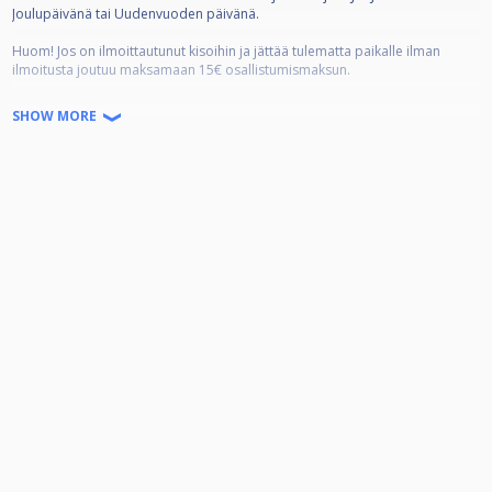
Joulupäivänä tai Uudenvuoden päivänä.
Huom! Jos on ilmoittautunut kisoihin ja jättää tulematta paikalle ilman
ilmoitusta joutuu maksamaan 15€ osallistumismaksun.
Muutama muutos edelliseen sarjaan tarvittavan kisamäärän, tasoituksien ja
SHOW MORE
jackpotin kanssa, joista tiedot kisailmoituksessa.
Rankingsarjaan kuuluu 20 osakilpailua, jotka ovat avoimet kaikille.
Osakilpailuiden jälkeen pidetään finaalikisa, johon pääsee 16 parasta
rankinglistan perusteella. Pelaajan tulee olla käynyt vähintään 7 kisaa, jotta
saa osallistumisoikeuden finaalikisaan. Jos kaksi tai useampi pelaaja on
tasapisteissä sijalla 16 selvitetään kisaan pääsy seuraavasti:
1. Vähemmän käytyjä kisoja.
2. Yksittäisen kisan parempi sijoitus.
3. Enemmän sijoituksia 16 / 8 / 4-cupissa
4. Vähemmän kahdesta häviöstä pihalle kisoja.
Finaalikisaan ei ole erillistä osallistumismaksua! Finaali pidetään 30.4.2026.
Pelimuotona on 9-pallo 4/5 voittoon osallistujamäärästä riippuen. Neljään
voittoon pelatessa tasoitukset -1 - 2 ja viiteen voittoon pelatessa -1 - 3.
Tasoitukset -1 - 0, 0-1, 1-2 ja 2-3 noudattavat seuraavaa sääntöä:
Jos vastustajan tasoitusluokka on pienempi tai sama, niin oma tasoitus
isomman vaihtoehdon mukaan. Jos vastustajan tasoitusluokka on isompi,