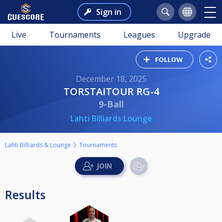
Sign in
Live
Tournaments
Leagues
Upgrade
FOLLOW
December 18, 2025
TORSTAITOUR RG-4
9-Ball
Lahti Billiards Lounge
Lahti Billiards & Lounge
Tournaments
Results