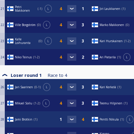
Petri
21
-1
L
Jiri Laukkanen
1
Makkonen
22
Ville Borgström
0
L
Marko Makkonen
0
Kalle
23
0
L
Kari Hurskainen
1-2
Loihuranta
24
Niko Teinus
1-2
Ari Pietarila
1
L
Loser round 1
Race to
4
26
Jari Saarinen
0-1
L
Kari Kerkelä
1
27
Mikael Soilu
1-2
L
Teemu Hilpinen
1
28
Jami Brotkin
1
Pentti Nikula
1
L
Kimmo