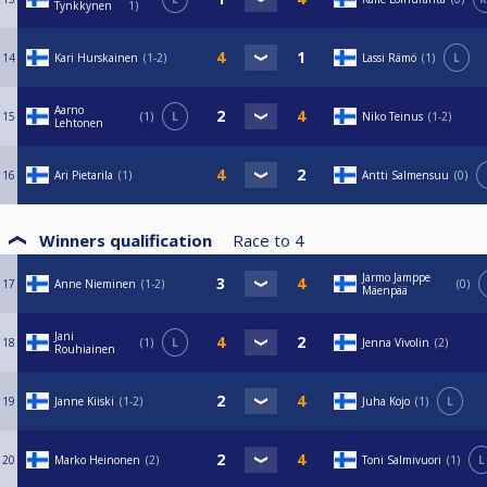
Tynkkynen
1
14
Kari Hurskainen
1-2
Lassi Rämö
1
L
Aarno
15
1
L
Niko Teinus
1-2
Lehtonen
16
Ari Pietarila
1
Antti Salmensuu
0
Winners qualification
Race to
4
Jarmo Jamppe
17
Anne Nieminen
1-2
0
Mäenpää
Jani
18
1
L
Jenna Vivolin
2
Rouhiainen
19
Janne Kiiski
1-2
Juha Kojo
1
L
20
Marko Heinonen
2
Toni Salmivuori
1
L