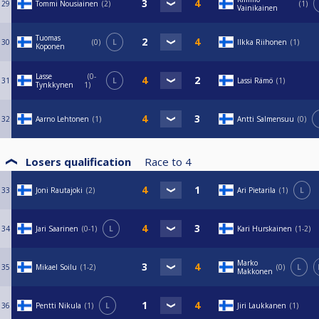
29
Tommi Nousiainen
2
1
Vainikainen
Tuomas
30
0
L
Ilkka Riihonen
1
Koponen
Lasse
0-
31
L
Lassi Rämö
1
Tynkkynen
1
32
Aarno Lehtonen
1
Antti Salmensuu
0
Losers qualification
Race to
4
33
Joni Rautajoki
2
Ari Pietarila
1
L
34
Jari Saarinen
0-1
L
Kari Hurskainen
1-2
Marko
35
Mikael Soilu
1-2
0
L
Makkonen
36
Pentti Nikula
1
L
Jiri Laukkanen
1