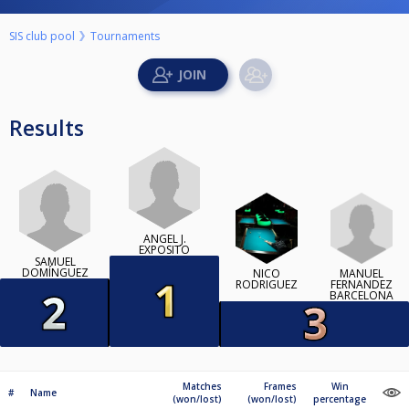
SIS club pool
Tournaments
Results
ANGEL J.
EXPOSITO
SAMUEL
DOMÍNGUEZ
MANUEL
NICO
FERNANDEZ
RODRIGUEZ
BARCELONA
Matches
Frames
Win
#
Name
(won/lost)
(won/lost)
percentage