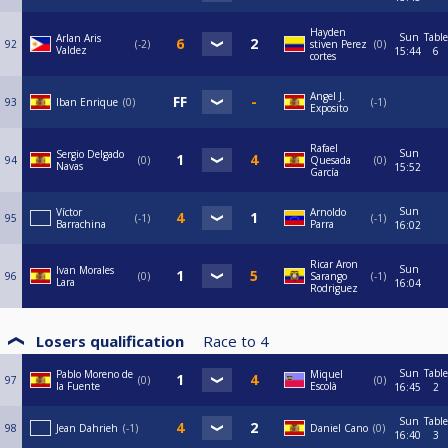
Hayden
Sun
Table
Arlan Aris
92
-2
stiven Perez
0
Valdez
15:44
6
cortes
Angel J.
93
Iban Enrique
0
-1
Exposito
Rafael
Sun
Sergio Delgado
94
0
Quesada
0
Navas
15:52
García
Sun
Víctor
Arnoldo
95
-1
-1
Barrachina
Parra
16:02
Ricar Aron
Sun
Ivan Morales
96
0
Sarango
-1
Lara
16:04
Rodriguez
Losers qualification
Race to
4
Sun
Table
Pablo Moreno de
Miquel
97
0
0
la Fuente
Escolà
16:45
2
Sun
Table
98
Jean Dahrieh
-1
Daniel Cano
0
16:40
3