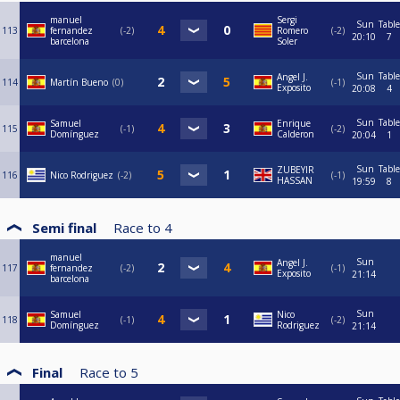
manuel
Sergi
Sun
Table
113
fernandez
-2
Romero
-2
20:10
7
barcelona
Soler
Sun
Table
Angel J.
114
Martín Bueno
0
-1
Exposito
20:08
4
Sun
Table
Samuel
Enrique
115
-1
-2
Domínguez
Calderon
20:04
1
Sun
Table
ZUBEYIR
116
Nico Rodriguez
-2
-1
HASSAN
19:59
8
Semi final
Race to
4
manuel
Sun
Angel J.
117
fernandez
-2
-1
Exposito
21:14
barcelona
Sun
Samuel
Nico
118
-1
-2
Domínguez
Rodriguez
21:14
Final
Race to
5