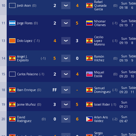
Rafael
Sun
Table
10
Jordi Aran
0
Quesada
0
09:18
6
García
Sun
Table
Nhomar
11
Jorge Flores
0
-1
Ollarves
09:19
7
Cecilio
Sun
Table
13
Dolo Lopez
`-1
Lopez
-1
09:19
8
Moreno
Sun
Table
Angel J.
Ramón
14
-1
0
Exposito
Vilchez
09:19
9
Sun
Table
Miquel
15
Carlos Palacino
-1
0
Escolà
09:20
10
Sun
Table
Samuel
18
Iban Enrique
0
-1
Domínguez
09:20
11
Sun
19
Jaime Muñoz
0
Israel Rider
-1
09:21
Sun
David
Arlan Aris
20
0
-2
Rodriguez
Valdez
09:47
Sergio
Sun
Table