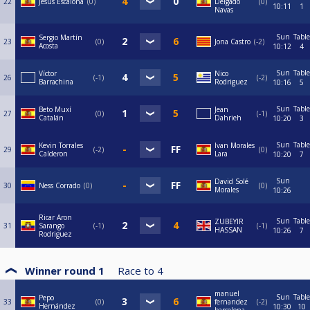
22
Jesús Escalona
0
Delgado
0
10:11
1
Navas
Sun
Table
Sergio Martín
23
0
Jona Castro
-2
Acosta
10:12
4
Sun
Table
Víctor
Nico
26
-1
-2
Barrachina
Rodriguez
10:16
5
Sun
Table
Beto Muxí
Jean
27
0
-1
Catalán
Dahrieh
10:20
3
Sun
Table
Kevin Torrales
Ivan Morales
29
-2
0
Calderon
Lara
10:20
7
Sun
David Solé
30
Ness Corrado
0
0
Morales
10:26
Ricar Aron
Sun
Table
ZUBEYIR
31
Sarango
-1
-1
HASSAN
10:26
7
Rodriguez
Winner round 1
Race to
4
manuel
Sun
Table
Pepo
33
0
fernandez
-2
Hernández
10:30
10