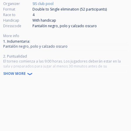
Organizer
SIS club pool
Format
Double to Single elimination (52
participants
)
Race to
4
Handicap
With handicap
Dresscode
Pantalón negro, polo y calzado oscuro
More info
1. Indumentaria:
Pantalón negro, polo y calzado oscuro
2. Puntualidad
El torneo comienza a las 9:00 horas. Los jugadores deberán estar en la
sala y preparados para jugar al menos 30 minutos antes de su
enfrentamiento, ya que se pueden adelantar según el ritmo de juego.
SHOW MORE
Si un jugador no se encuentra presente cuando se le llame, será
sancionado como se muestra a continuación:
* 5 minutos tarde > 1 partida perdida
* 10 minutos tarde > 2 partidas perdidas
* 15 minutos tarde > 3 partidas perdidas
* 20 minutos tarde > enfrentamiento perdido
La penalización empieza desde que se asigna la mesa. Para evitar estas
situaciones os rogamos estad atentos por favor.
3. REGLA DE TIEMPO MÁXIMO PARA TIRAR Si en opinión del arbitro o
director de la competición un jugador está impidiendo la buena marcha y
fluidez del torneo o juego, con persistente juego lento, el árbitro o