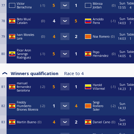
Sun
Table
Víctor
Mónica
77
-1
0
Barrachina
Jordan
13:55
4
Sun
Table
Beto Muxí
Arnoldo
78
0
-1
Catalán
Parra
14:03
7
Sun
Table
Ivan Morales
79
0
Noa Romero
0
Lara
14:03
1
Ricar Aron
Sun
Table
Pepo
80
Sarango
-1
0
Hernández
14:05
6
Rodriguez
Winners qualification
Race to
4
manuel
Sun
Table
Harold
81
fernandez
-2
-1
Villarreal
14:23
3
barcelona
Freddy
Sergi
Sun
82
Humberto
-2
Romero
-2
14:33
Briones Moreira
Soler
Sun
83
Martín Bueno
0
Daniel Cano
0
14:33