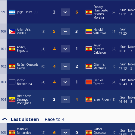
Freddy
Sun
Table
Humberto
99
Jorge Flores
0
-2
Briones
17:11
4
Moreira
Sun
Arlan Aris
Harold
100
-2
-1
Valdez
Villarreal
17:20
Kevin
Sun
Table
Angel J.
101
-1
Torrales
-2
Exposito
16:31
7
Calderon
Sun
Table
Rafael Quesada
Giannis
102
0
0
García
Martinez
17:13
5
Sun
Table
Víctor
Daniel
103
-1
-1
Barrachina
Torrent
16:49
1
Ricar Aron
Sun
Table
104
Sarango
-1
Israel Rider
-1
16:44
8
Rodriguez
Last sixteen
Race to
4
manuel
Rafael
Sun
Table
105
fernandez
-2
Quesada
0
18:53
1