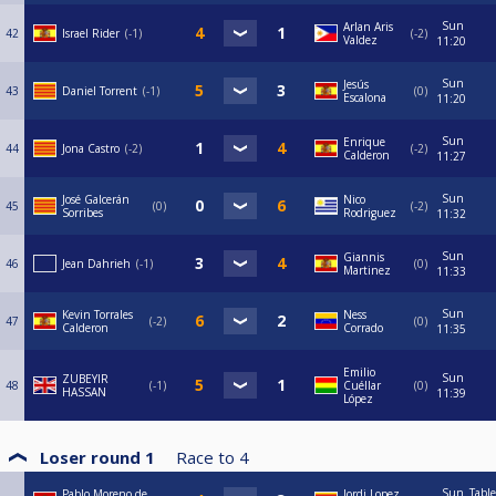
Sun
Arlan Aris
42
Israel Rider
-1
-2
Valdez
11:20
Sun
Jesús
43
Daniel Torrent
-1
0
Escalona
11:20
Sun
Enrique
44
Jona Castro
-2
-2
Calderon
11:27
Sun
José Galcerán
Nico
45
0
-2
Sorribes
Rodriguez
11:32
Sun
Giannis
46
Jean Dahrieh
-1
0
Martinez
11:33
Sun
Kevin Torrales
Ness
47
-2
0
Calderon
Corrado
11:35
Emilio
Sun
ZUBEYIR
48
-1
Cuéllar
0
HASSAN
11:39
López
Loser round 1
Race to
4
Sun
Table
Pablo Moreno de
Jordi Lopez