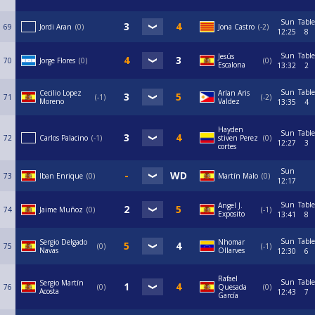
Sun
Table
69
Jordi Aran
0
Jona Castro
-2
12:25
8
Sun
Table
Jesús
70
Jorge Flores
0
0
Escalona
13:32
2
Sun
Table
Cecilio Lopez
Arlan Aris
71
-1
-2
Moreno
Valdez
13:35
4
Hayden
Sun
Table
72
Carlos Palacino
-1
stiven Perez
0
12:27
3
cortes
Sun
73
Iban Enrique
0
⁠Martín Malo
0
12:17
Sun
Table
Angel J.
74
Jaime Muñoz
0
-1
Exposito
13:41
8
Sun
Table
Sergio Delgado
Nhomar
75
0
-1
Navas
Ollarves
12:30
6
Rafael
Sun
Table
Sergio Martín
76
0
Quesada
0
Acosta
12:43
7
García