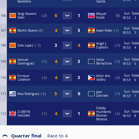
barcelona
García
Sun
Table
Sergi Romero
Miquel
106
-2
0
Soler
Escolà
18:53
2
Sun
Table
107
Martín Bueno
0
Israel Rider
-1
18:53
3
Sun
Table
Angel J.
108
Dolo Lopez
`-1
-1
Exposito
18:53
4
Sun
Table
Samuel
Víctor
109
-1
-1
Domínguez
Barrachina
18:53
5
Sun
Table
Enrique
Arlan Aris
110
-2
-2
Calderon
Valdez
18:53
6
Sun
Table
Jean
111
Nico Rodriguez
-2
-1
Dahrieh
18:53
7
Freddy
Sun
Table
ZUBEYIR
Humberto
112
-1
-2
HASSAN
Briones
18:53
8
Moreira
Quarter final
Race to
4