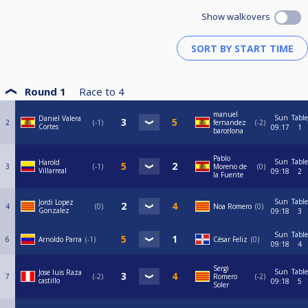
Show walkovers
Round 1
Race to
4
manuel
Sun
Table
Daniel Valera
2
-1
fernandez
-2
Cortes
09:17
1
barcelona
Pablo
Sun
Table
Harold
3
-1
Moreno de
0
Villarreal
09:18
2
la Fuente
Sun
Table
Jordi Lopez
4
0
Noa Romero
0
Gonzalez
09:18
3
Sun
Table
6
Arnoldo Parra
-1
César Feliz
0
09:18
4
Sergi
Sun
Table
Jose luis Raza
7
-2
Romero
-2
castillo
09:18
5
Soler