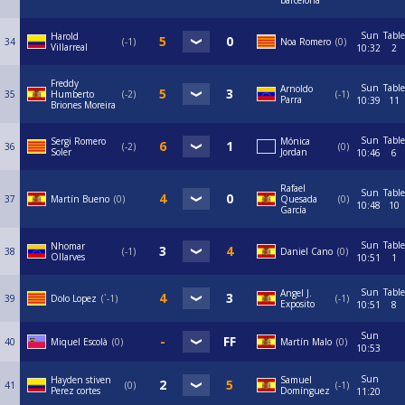
barcelona
Sun
Table
Harold
34
-1
Noa Romero
0
Villarreal
10:32
2
Freddy
Sun
Table
Arnoldo
35
Humberto
-2
-1
Parra
10:39
11
Briones Moreira
Sun
Table
Sergi Romero
Mónica
36
-2
0
Soler
Jordan
10:46
6
Rafael
Sun
Table
37
Martín Bueno
0
Quesada
0
10:48
10
García
Sun
Table
Nhomar
38
-1
Daniel Cano
0
Ollarves
10:51
1
Sun
Table
Angel J.
39
Dolo Lopez
`-1
-1
Exposito
10:51
8
Sun
40
Miquel Escolà
0
⁠Martín Malo
0
10:53
Sun
Hayden stiven
Samuel
41
0
-1
Perez cortes
Domínguez
11:20