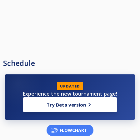
director de la competición puede amonestarlo, y a su discreción imponer
un tiempo limite de un minuto por tiro. Si una vez adoptada esta medida el
jugador sobrepasa el tiempo estipulado (1 min), se le pitará falta y el
jugador contrario obtendrá bola en mano.
Schedule
UPDATED
Experience the new tournament page!
Try Beta version
FLOWCHART