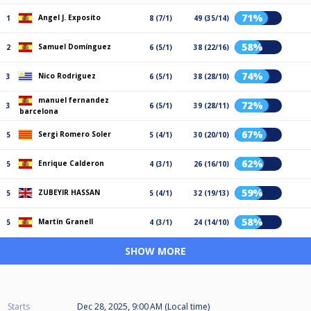
71%
Angel J. Exposito
1
8 (7/1)
49 (35/14)
58%
Samuel Domínguez
2
6 (5/1)
38 (22/16)
74%
Nico Rodriguez
3
6 (5/1)
38 (28/10)
manuel fernandez
72%
3
6 (5/1)
39 (28/11)
barcelona
67%
Sergi Romero Soler
5
5 (4/1)
30 (20/10)
62%
Enrique Calderon
5
4 (3/1)
26 (16/10)
59%
ZUBEYIR HASSAN
5
5 (4/1)
32 (19/13)
58%
Martín Granell
5
4 (3/1)
24 (14/10)
SHOW MORE
Starts
Dec 28, 2025, 9:00 AM (Local time)