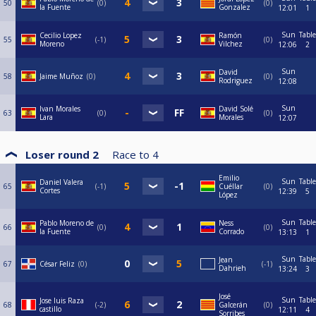
50
0
0
la Fuente
Gonzalez
12:01
1
Sun
Table
Cecilio Lopez
Ramón
55
-1
0
Moreno
Vilchez
12:06
2
Sun
David
58
Jaime Muñoz
0
0
Rodriguez
12:08
Sun
Ivan Morales
David Solé
63
0
0
Lara
Morales
12:07
Loser round 2
Race to
4
Emilio
Sun
Table
Daniel Valera
65
-1
Cuéllar
0
Cortes
12:39
5
López
Sun
Table
Pablo Moreno de
Ness
66
0
0
la Fuente
Corrado
13:13
1
Sun
Table
Jean
67
César Feliz
0
-1
Dahrieh
13:24
3
José
Sun
Table
Jose luis Raza
68
-2
Galcerán
0
castillo
12:11
4
Sorribes