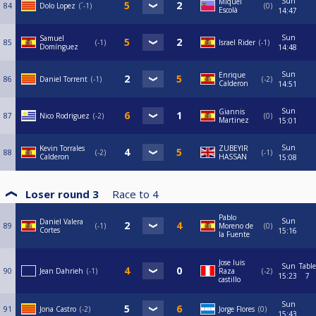
Sun
Miquel
84
Dolo Lopez
`-1
0
Escolà
14:47
Sun
Samuel
85
-1
Israel Rider
-1
Domínguez
14:48
Sun
Enrique
86
Daniel Torrent
-1
-2
Calderon
14:51
Sun
Giannis
87
Nico Rodriguez
-2
0
Martinez
15:01
Sun
Kevin Torrales
ZUBEYIR
88
-2
-1
Calderon
HASSAN
15:08
Loser round 3
Race to
4
Pablo
Sun
Daniel Valera
89
-1
Moreno de
0
Cortes
15:16
la Fuente
Jose luis
Sun
Table
90
Jean Dahrieh
-1
Raza
-2
15:23
7
castillo
Sun
91
Jona Castro
-2
Jorge Flores
0
15:43