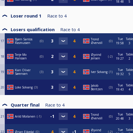
18:48
5
Loser round 1
Race to
4
Losers qualification
Race to
4
Tue
Table
Bjørn Santos
Trond
17
0
0
Rasmussen
Øvervoll
19:58
3
Tue
Table
Terje Mo
Øyvind
18
0
-2
Hanssen
Jensen
19:27
2
Tue
Table
Kian Oliver
19
3
Iver Solvang
1
Sørensen
19:32
5
Tue
Table
Jakob
20
Loke Solvang
3
3
Bentzen
19:43
4
Quarter final
Race to
4
Tue
Table
Trond
21
Arild Moilanen
-1
0
Øvervoll
20:48
3
Tue
Table
Øyvind
22
Ørjan Eikedal
0
-2