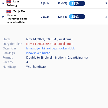
Loke
38%
9
2 (0/2)
13 (5/8)
3
Solvang
Terje Mo
Hanssen
33%
9
2 (0/2)
12 (4/8)
3
Ishavsbyen biljard
og snookerklubb
Starts
Nov 14, 2023, 6:00 PM (Local time)
Entry deadline
Nov 14, 2023, 5:58 PM (Local time)
Organizer
Ishavsbyen biljard og snookerklubb
Rankings
Ishavsbyen høst23
Format
Double to Single elimination (12
participants
)
Race to
4
Handicap
With handicap