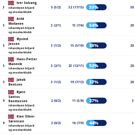
Iver Solvang
53%
3
5 (3/2)
32 (17/15)
50
Ishavsbyen biljard
og snookerklubb
Arild
Moilanen
54%
5
3 (2/1)
13 (7/6)
20
Ishavsbyen biljard
og snookerklubb
Øyvind
Jensen
33%
5
3 (1/2)
15 (5/10)
20
Ishavsbyen biljard
og snookerklubb
Hans-Petter
Mannvik
52%
5
3 (2/1)
23 (12/11)
20
Ishavsbyen biljard
og snookerklubb
Jakob
37%
5
3 (1/2)
19 (7/12)
20
Bentzen
Bjørn
Santos
27%
9
2 (0/2)
11 (3/8)
3
Rasmussen
Ishavsbyen biljard
og snookerklubb
Kian Oliver
Sørensen
44%
9
2 (0/2)
16 (7/9)
3
Ishavsbyen biljard
og snookerklubb