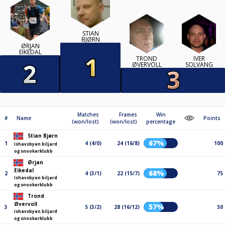
STIAN
BJØRN
ØRJAN
EIKEDAL
TROND
IVER
ØVERVOLL
SOLVANG
Matches
Frames
Win
#
Name
Points
(won/lost)
(won/lost)
percentage
Stian Bjørn
67%
1
4 (4/0)
24 (16/8)
100
Ishavsbyen biljard
og snookerklubb
Ørjan
Eikedal
68%
2
4 (3/1)
22 (15/7)
75
Ishavsbyen biljard
og snookerklubb
Trond
Øvervoll
57%
3
5 (3/2)
28 (16/12)
50
Ishavsbyen biljard
og snookerklubb