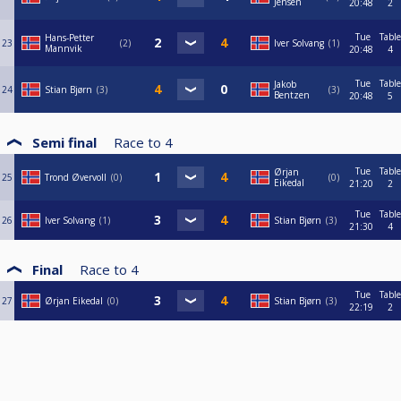
Jensen
20:48
2
Tue
Table
Hans-Petter
23
2
Iver Solvang
1
Mannvik
20:48
4
Tue
Table
Jakob
24
Stian Bjørn
3
3
Bentzen
20:48
5
Semi final
Race to
4
Tue
Table
Ørjan
25
Trond Øvervoll
0
0
Eikedal
21:20
2
Tue
Table
26
Iver Solvang
1
Stian Bjørn
3
21:30
4
Final
Race to
4
Tue
Table
27
Ørjan Eikedal
0
Stian Bjørn
3
22:19
2