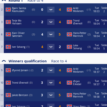
Round 1
Race to
4
Tue
Table
Bjørn Santos
Arild
2
0
-1
Rasmussen
Moilanen
18:03
2
Tue
Table
Terje Mo
Trond
3
0
0
Hanssen
Øvervoll
18:04
3
Tue
Table
Kian Oliver
Hans-Petter
6
3
2
Sørensen
Mannvik
18:04
4
Tue
Table
Loke
7
Iver Solvang
1
3
Solvang
18:04
5
Winners qualification
Race to
4
Tue
Table
Arild
9
Øyvind Jensen
-2
-1
Moilanen
18:37
2
Tue
Table
Ørjan
10
Trond Øvervoll
0
0
Eikedal
18:57
3
Tue
Table
Hans-Petter
11
Jakob Bentzen
3
2
Mannvik
18:58
4
Tue
Table
12
Iver Solvang
1
Stian Bjørn
3