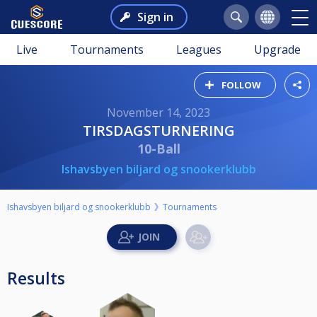
Sign in
Live
Tournaments
Leagues
Upgrade
FOLLOW
November 14, 2023
TIRSDAGSTURNERING
10-Ball
Ishavsbyen biljard og snookerklubb
Ishavsbyen biljard og snookerklubb
Tournaments
Results