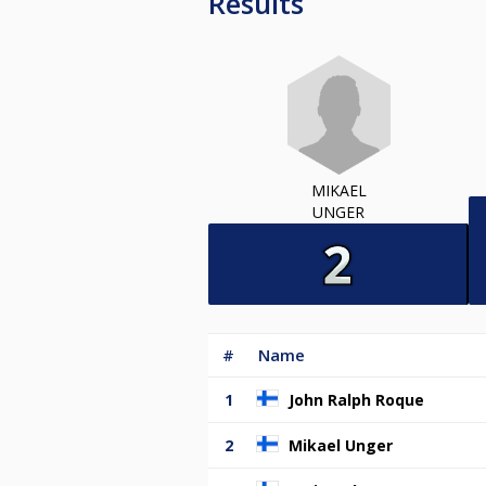
Results
MIKAEL
UNGER
#
Name
1
John Ralph Roque
2
Mikael Unger