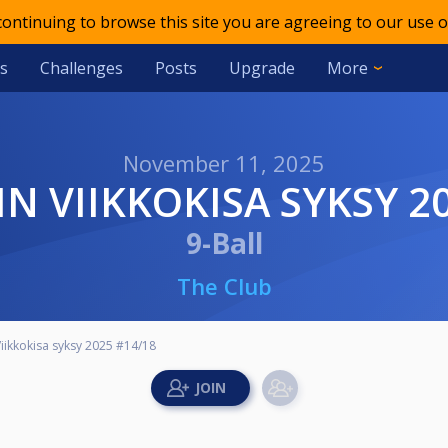
 continuing to browse this site you are agreeing to our use o
s
Challenges
Posts
Upgrade
More
November 11, 2025
IN VIIKKOKISA SYKSY 2
9-Ball
The Club
Viikkokisa syksy 2025 #14/18