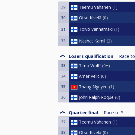
29
Teemu Vähänen
1
30
Otso Kivelä
0
Toivo Vanhamäki
1
31
32
Nashat Kamil
2
Losers qualification
Race to
33
Timo Wolff
0+
34
Amer Velic
0
35
Thang Nguyen
1
36
John Ralph Roque
0
Quarter final
Race to
5
37
Teemu Vähänen
1
38
Otso Kivelä
0