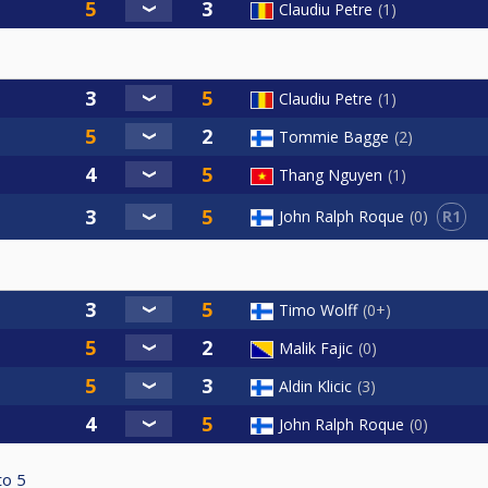
Claudiu Petre
1
Claudiu Petre
1
Tommie Bagge
2
Thang Nguyen
1
R1
John Ralph Roque
0
Timo Wolff
0+
Malik Fajic
0
Aldin Klicic
3
John Ralph Roque
0
to
5