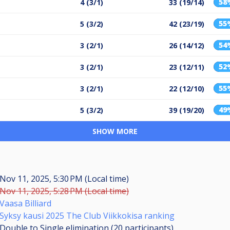
58
4 (3/1)
33 (19/14)
55
5 (3/2)
42 (23/19)
54
3 (2/1)
26 (14/12)
52
3 (2/1)
23 (12/11)
55
3 (2/1)
22 (12/10)
49
5 (3/2)
39 (19/20)
SHOW MORE
Nov 11, 2025, 5:30 PM (Local time)
Nov 11, 2025, 5:28 PM (Local time)
Vaasa Billiard
Syksy kausi 2025 The Club Viikkokisa ranking
Double to Single elimination (20
participants
)