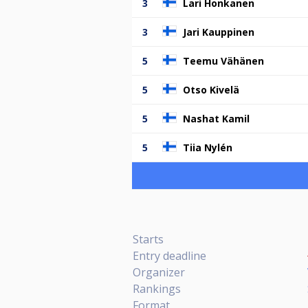
3
Lari Honkanen
3
Jari Kauppinen
5
Teemu Vähänen
5
Otso Kivelä
5
Nashat Kamil
5
Tiia Nylén
Starts
Entry deadline
Organizer
Rankings
Format