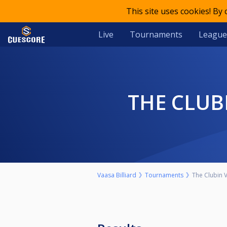
This site uses cookies! By
Live
Tournaments
League
THE CLUB
Vaasa Billiard
Tournaments
The Clubin 