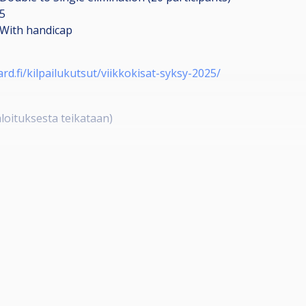
5
With handicap
iard.fi/kilpailukutsut/viikkokisat-syksy-2025/
loituksesta teikataan)
n tasaraha)
n luovutus ja seuraava erä 10 minuutin kohdalla jne… Säänt
22, 2krs
lähtemään kesken pois.