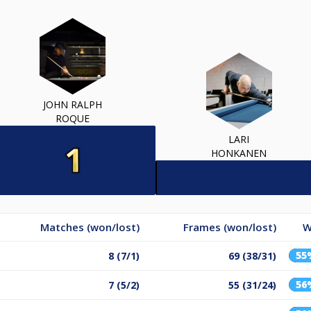
JOHN RALPH
ROQUE
LARI
HONKANEN
Matches (won/lost)
Frames (won/lost)
W
55
8 (7/1)
69 (38/31)
56
7 (5/2)
55 (31/24)