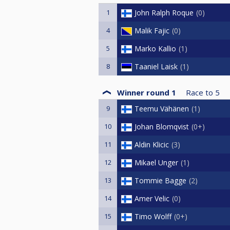
1
John Ralph Roque
0
4
Malik Fajic
0
5
Marko Kallio
1
8
Taaniel Laisk
1
Winner round 1
Race to
5
9
Teemu Vähänen
1
10
Johan Blomqvist
0+
11
Aldin Klicic
3
12
Mikael Unger
1
13
Tommie Bagge
2
14
Amer Velic
0
15
Timo Wolff
0+