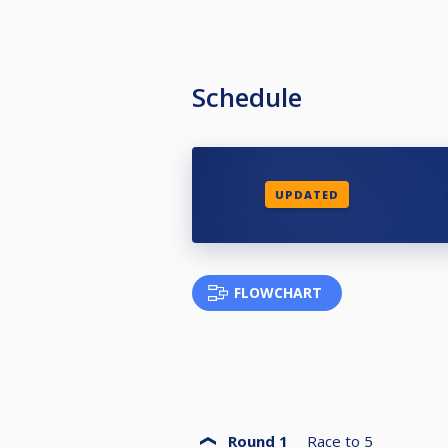
Schedule
UPDATED
FLOWCHART
Round 1
Race to
5