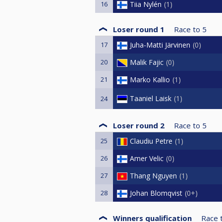
16
Tiia Nylén
1
Loser round 1
Race to
5
17
Juha-Matti Järvinen
0
20
Malik Fajic
0
21
Marko Kallio
1
Taaniel Laisk
1
24
Loser round 2
Race to
5
25
Claudiu Petre
1
26
Amer Velic
0
27
Thang Nguyen
1
28
Johan Blomqvist
0+
Winners qualification
Race 