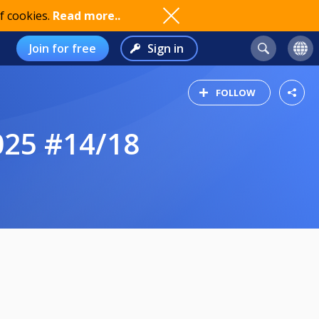
f cookies.
Read more..
Join for free
Sign in
FOLLOW
025 #14/18