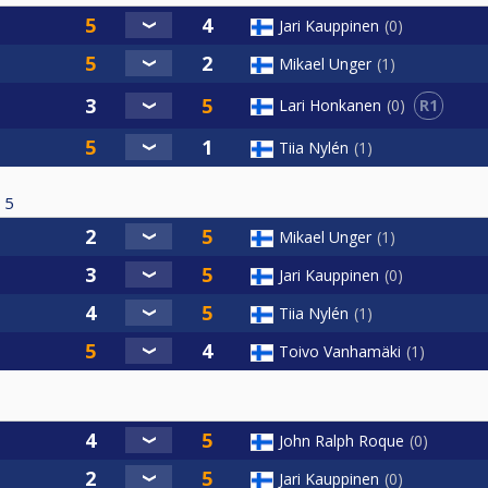
Jari Kauppinen
0
Mikael Unger
1
R1
Lari Honkanen
0
Tiia Nylén
1
5
Mikael Unger
1
Jari Kauppinen
0
Tiia Nylén
1
Toivo Vanhamäki
1
John Ralph Roque
0
Jari Kauppinen
0