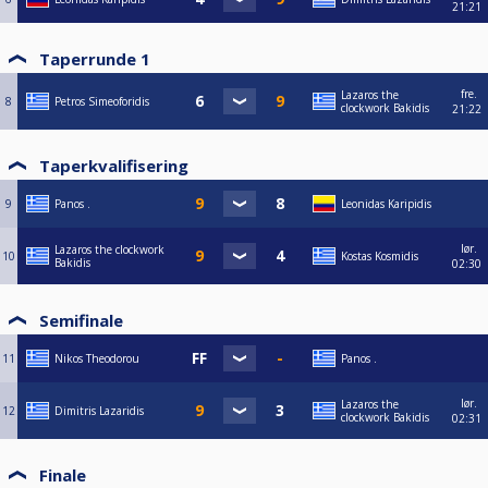
21:21
Taperrunde 1
fre.
Lazaros the
8
Petros Simeoforidis
clockwork Bakidis
21:22
Taperkvalifisering
9
Panos .
Leonidas Karipidis
lør.
Lazaros the clockwork
10
Kostas Kosmidis
Bakidis
02:30
Semifinale
11
Nikos Theodorou
Panos .
lør.
Lazaros the
12
Dimitris Lazaridis
clockwork Bakidis
02:31
Finale