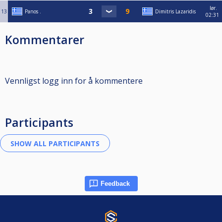
lør.
13
Panos .
Dimitris Lazaridis
02:31
Kommentarer
Vennligst logg inn for å kommentere
Participants
Feedback