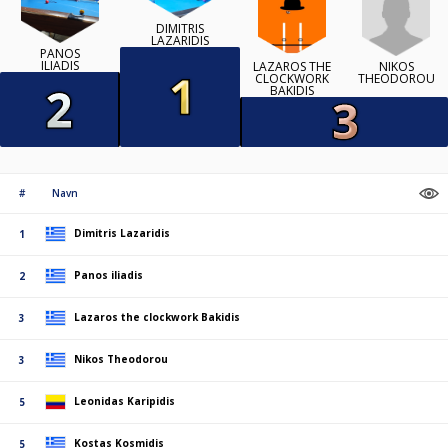
DIMITRIS
LAZARIDIS
PANOS
ILIADIS
NIKOS
LAZAROS THE
THEODOROU
CLOCKWORK
BAKIDIS
#
Navn
Dimitris Lazaridis
1
Panos iliadis
2
Lazaros the clockwork Bakidis
3
Nikos Theodorou
3
Leonidas Karipidis
5
Kostas Kosmidis
5