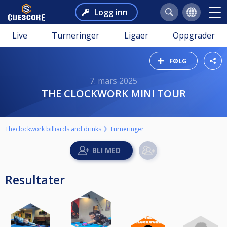
Logg inn
Live
Turneringer
Ligaer
Oppgrader
FØLG
7. mars 2025
THE CLOCKWORK MINI TOUR
Theclockwork billiards and drinks
Turneringer
Resultater