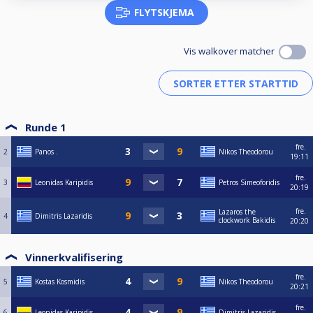
FLYTSKJEMA
Vis walkover matcher
Runde 1
fre.
2
Panos .
Nikos Theodorou
19:11
fre.
3
Leonidas Karipidis
Petros Simeoforidis
20:19
fre.
Lazaros the
4
Dimitris Lazaridis
clockwork Bakidis
20:20
Vinnerkvalifisering
fre.
5
Kostas Kosmidis
Nikos Theodorou
20:21
fre.
6
Leonidas Karipidis
Dimitris Lazaridis