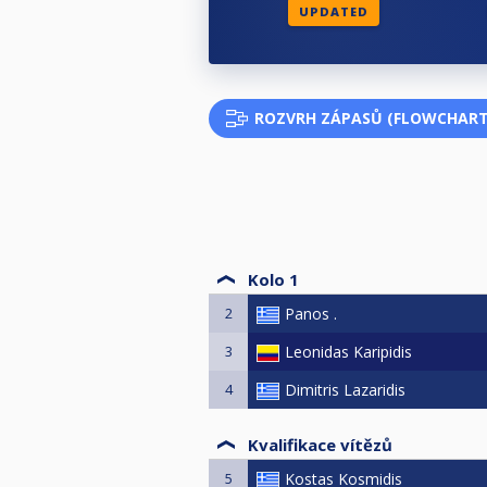
UPDATED
ROZVRH ZÁPASŮ (FLOWCHART
Kolo 1
2
Panos .
3
Leonidas Karipidis
4
Dimitris Lazaridis
Kvalifikace vítězů
5
Kostas Kosmidis