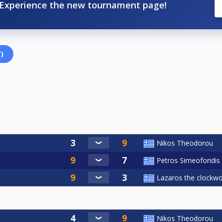
Experience the new tournament page!
)
Nikos Theodorou
Petros Simeoforidis
Lazaros the clockwo
Nikos Theodorou