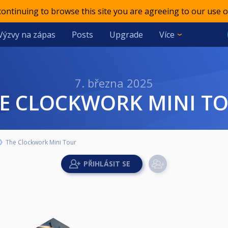
 continuing to browse this site you are agreeing to our use o
Výzvy na zápas
Posts
Upgrade
Více
7. března 2025
HE CLOCKWORK MINI T
The Clockwork Mini Tour