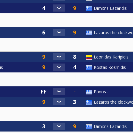
Dimitris Lazaridis
Lazaros the clockwo
Leonidas Karipidis
is
Kostas Kosmidis
Panos .
Lazaros the clockwo
Dimitris Lazaridis