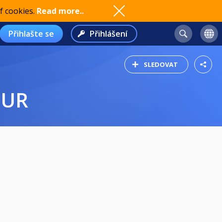
f cookies.
Read more..
Přihlašte se
Přihlášení
SLEDOVAT
OUR