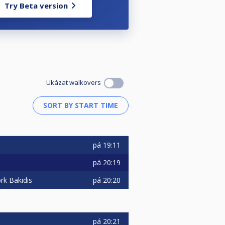
Try Beta version
Ukázat walkovers
pá
19:11
pá
20:19
pá
20:20
rk Bakidis
pá
20:21