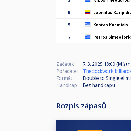
3
Nikos Theodorou
5
Leonidas Karipidi
5
Kostas Kosmidis
7
Petros Simeoforid
Začátek
7. 3. 2025 18:00 (Místn
Pořadatel
Theclockwork billiard
Formát
Double to Single elim
Handicap
Bez handicapu
Rozpis zápasů