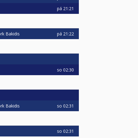
pá
21:21
pá
21:22
rk Bakidis
so
02:30
so
02:31
rk Bakidis
so
02:31