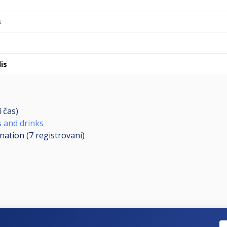
s
is
í čas)
s and drinks
ination (7
registrovaní
)