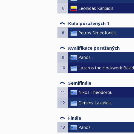
6
Leonidas Karipidis
Kolo poražených 1
8
Petros Simeoforidis
Kvalifikace poražených
9
Panos .
10
Lazaros the clockwork Bakid
Semifinále
11
Nikos Theodorou
12
Dimitris Lazaridis
Finále
13
Panos .