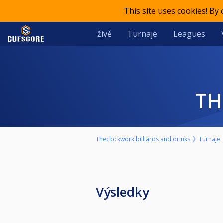
This site uses cookies! By
živě
Turnaje
Leagues
T
Theclockwork billiards and drinks
Turnaje
Výsledky