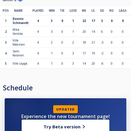
GROUP B
POS
NAME
PLAYED
WIN
TIE
LOSE
WS
LS
SD
RO
LAGS
Dennis
1
4
3
0
1
22
17
5
0
0
Schmandt
Mika
2
4
3
0
1
20
14
6
0
0
Ventola
Ville
3
4
2
0
2
18
21
-3
0
0
Mäkinen
Sami
4
4
1
0
3
17
19
-2
0
0
Keränen
5
Ville Leppä
4
1
0
3
14
20
-6
0
0
Schedule
UPDATED
Experience the new tournament page!
Try Beta version