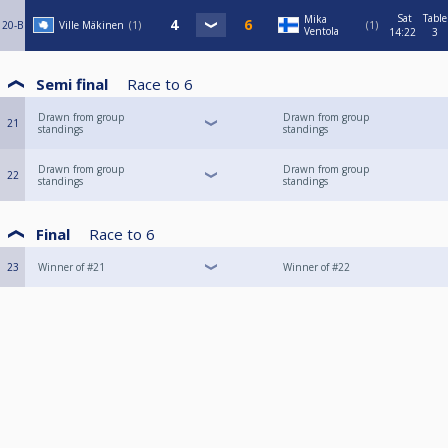
Sat
Table
Mika
20-B
Ville Mäkinen
1
1
Ventola
14:22
3
Semi final
Race to
6
Drawn from group
Drawn from group
21
standings
standings
Drawn from group
Drawn from group
22
standings
standings
Final
Race to
6
23
Winner of #21
Winner of #22