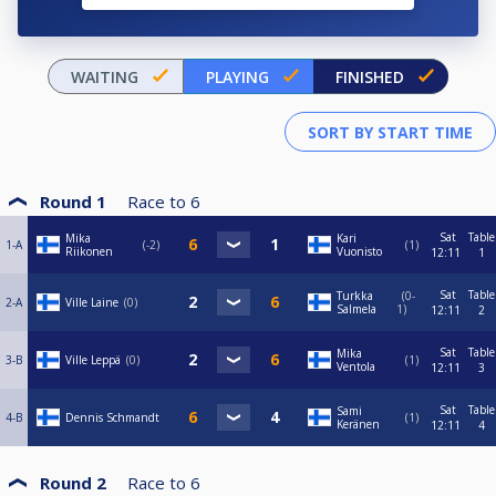
WAITING
PLAYING
FINISHED
Round 1
Race to
6
Sat
Table
Mika
Kari
1-A
-2
1
Riikonen
Vuonisto
12:11
1
Sat
Table
Turkka
0-
2-A
Ville Laine
0
Salmela
1
12:11
2
Sat
Table
Mika
3-B
Ville Leppä
0
1
Ventola
12:11
3
Sat
Table
Sami
4-B
Dennis Schmandt
1
Keränen
12:11
4
Round 2
Race to
6