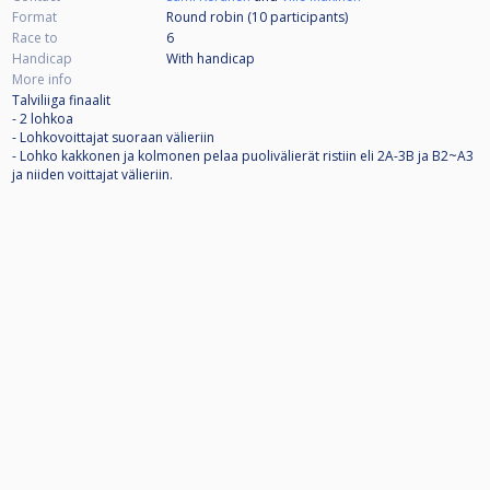
Format
Round robin (10
participants
)
Race to
6
Handicap
With handicap
More info
Talviliiga finaalit
- 2 lohkoa
- Lohkovoittajat suoraan välieriin
- Lohko kakkonen ja kolmonen pelaa puolivälierät ristiin eli 2A-3B ja B2~A3
ja niiden voittajat välieriin.