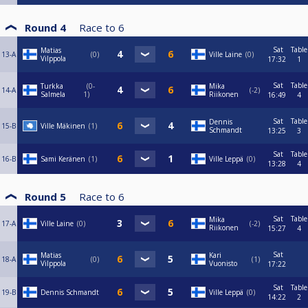
Round 4
Race to
6
Sat
Table
Matias
13-A
0
Ville Laine
0
Vilppola
17:32
1
Sat
Table
Turkka
0-
Mika
14-A
-2
Salmela
1
Riikonen
16:49
4
Sat
Table
Dennis
15-B
Ville Mäkinen
1
Schmandt
13:25
3
Sat
Table
16-B
Sami Keränen
1
Ville Leppä
0
13:28
4
Round 5
Race to
6
Sat
Table
Mika
17-A
Ville Laine
0
-2
Riikonen
15:27
4
Sat
Matias
Kari
18-A
0
1
Vilppola
Vuonisto
17:22
Sat
Table
19-B
Dennis Schmandt
Ville Leppä
0
14:22
2