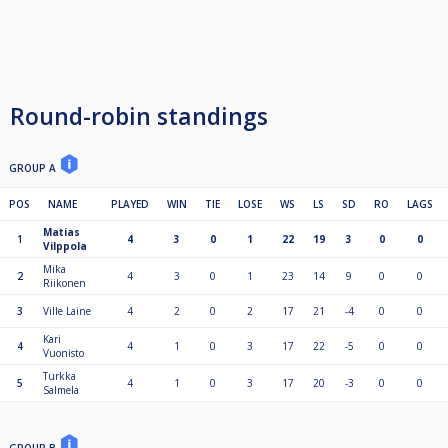
Round-robin standings
GROUP A
POS
NAME
PLAYED
WIN
TIE
LOSE
WS
LS
SD
RO
LAGS
Matias
1
4
3
0
1
22
19
3
0
0
Vilppola
Mika
2
4
3
0
1
23
14
9
0
0
Riikonen
3
Ville Laine
4
2
0
2
17
21
-4
0
0
Kari
4
4
1
0
3
17
22
-5
0
0
Vuonisto
Turkka
5
4
1
0
3
17
20
-3
0
0
Salmela