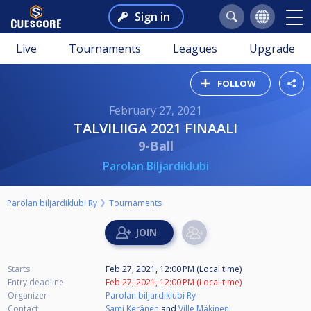
Sign in
Live
Tournaments
Leagues
Upgrade
FOLLOW
February 27, 2021
TALVILIIGA 2021 FINAALI
9-Ball
Parolan Biljardiklubi
Parolan biljardiklubi Ry
Tournaments
Starts
Feb 27, 2021, 12:00 PM (Local time)
Entry deadline
Feb 27, 2021, 12:00 PM (Local time)
Organizer
Parolan biljardiklubi Ry
Contact
Sami Keränen
and
Ville Mäkinen