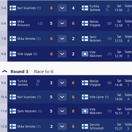
Sat
Table
Turkka
0-
5-A
Kari Vuonisto
1
Salmela
1
13:06
2
Sat
Table
Mika
Matias
6-A
-2
0
Riikonen
Vilppola
12:58
1
Sat
Table
Sami
7-B
Mika Ventola
1
1
Keränen
12:55
4
Sat
Table
Ville
8-B
Ville Leppä
0
1
Mäkinen
12:39
3
Round 3
Race to
6
Sat
Table
Turkka
0-
Matias
9-A
0
Salmela
1
Vilppola
14:40
1
Sat
Table
10-A
Kari Vuonisto
1
Ville Laine
0
14:06
4
Sat
Table
Ville
11-B
Sami Keränen
1
1
Mäkinen
16:51
3
Sat
Table
Dennis
12-B
Mika Ventola
1
Schmandt
15:27
3