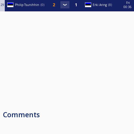
Fri
29
Philip Tsunihhin
0
Erki Aring
8
00:36
Comments