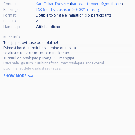
Contact
Karl Oskar Toovere
(
karloskartoovere@gmail.com
)
Rankings
TSK 6 red snuukrisari 2020/21 ranking
Format
Double to Single elimination (15
participants
)
Race to
2
Handicap
With handicap
More info
Tule ja proovi, tase pole oluline!
Esimest korda turniiril osalemine on tasuta.
Osalustasu - 20 EUR - maksmine kohapeal.
Turniiril on osalejate piirang - 16 mängijat.
Esikahele iga turniir auhinnafond, max osalejate arvu korral
poolfinalistidele osalustasu tagasi.
Enne turniiri algust osalemisest loobumisest on mängija kohustatud
SHOW MORE
tasuma turniiri osavõtumaksu.
--------------------------------------------------------------------------------------
- Vastavalt iga turniiri tulemustele kogutakse rankingupunkte
- 03.09.2020 toimub hooaja avaturniir, edaspidi toimub turniir igal
neljapäeval.
- 27.05.2021 toimub hooaja viimane turniir.
- 02.06 & 03.06 toimub finaalturniir.
- Finaalturniirile kvalifitseeruvad 16 hooaja jooksul enim punkte kogunud
mängijat
- 8 Enim punkte kogunud mängijat saavad finaalturniirile asetuse
-Finaalturniir mängitakse Single Knockout 16 tabeliga
- Finaalturniiri 16' ja 8' finaalid mängitakse 3 võiduni