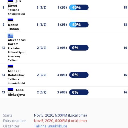
Jüri
Järvet
40%
9
3 (1/2)
5 (2/3)
18
Tallinna
Snuukriklubi
40%
9
3 (1/2)
5 (2/3)
18
Deniss
Tihhon
Alexandros
Karam
0%
13
2 (0/2)
3 (0/3)
16
Predator
Billiard Sport
Academy
Tallinn
Mihhail
0%
13
2 (0/2)
3 (0/3)
16
Bolotnikov
Tallinna
Snuukriklubi
Anna
0%
13
2 (0/2)
3 (0/3)
16
Aleksejeva
Starts
Nov 5, 2020, 6:00 PM (Local time)
Entry deadline
Nov 5, 2020, 6:00 PM (Local time)
Organizer
Tallinna Snuukriklubi