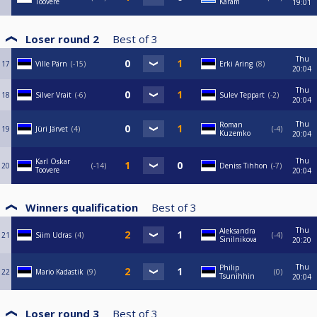
Toovere
Karam
19:01
Loser round 2
Best of
3
Thu
17
Ville Pärn
-15
Erki Aring
8
20:04
Thu
18
Silver Vrait
-6
Sulev Teppart
-2
20:04
Thu
Roman
19
Jüri Järvet
4
-4
Kuzemko
20:04
Thu
Karl Oskar
20
-14
Deniss Tihhon
-7
Toovere
20:04
Winners qualification
Best of
3
Thu
Aleksandra
21
Siim Udras
4
-4
Sinilnikova
20:20
Thu
Philip
22
Mario Kadastik
9
0
Tsunihhin
20:04
Loser round 3
Best of
3