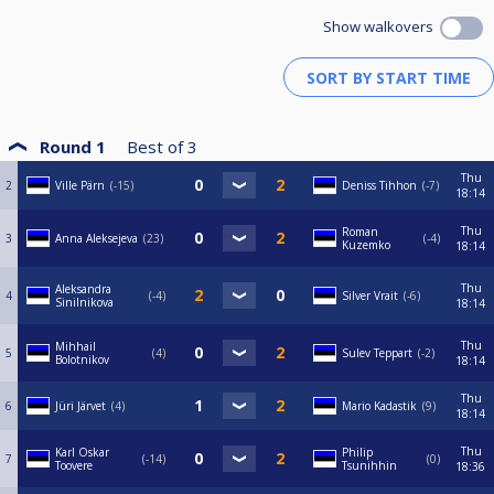
Show walkovers
Round 1
Best of
3
Thu
2
Ville Pärn
-15
Deniss Tihhon
-7
18:14
Thu
Roman
3
Anna Aleksejeva
23
-4
Kuzemko
18:14
Thu
Aleksandra
4
-4
Silver Vrait
-6
Sinilnikova
18:14
Thu
Mihhail
5
4
Sulev Teppart
-2
Bolotnikov
18:14
Thu
6
Jüri Järvet
4
Mario Kadastik
9
18:14
Thu
Karl Oskar
Philip
7
-14
0
Toovere
Tsunihhin
18:36