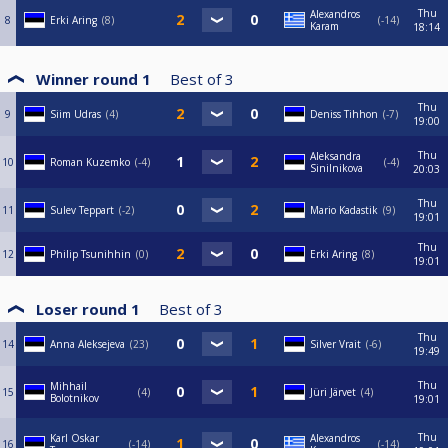
Thu
Alexandros
8
Erki Aring
8
-14
Karam
18:14
Winner round 1
Best of
3
Thu
9
Siim Udras
4
Deniss Tihhon
-7
19:00
Thu
Aleksandra
10
Roman Kuzemko
-4
-4
Sinilnikova
20:03
Thu
11
Sulev Teppart
-2
Mario Kadastik
9
19:01
Thu
12
Philip Tsunihhin
0
Erki Aring
8
19:01
Loser round 1
Best of
3
Thu
14
Anna Aleksejeva
23
Silver Vrait
-6
19:49
Thu
Mihhail
15
4
Jüri Järvet
4
Bolotnikov
19:01
Thu
Karl Oskar
Alexandros
16
-14
-14