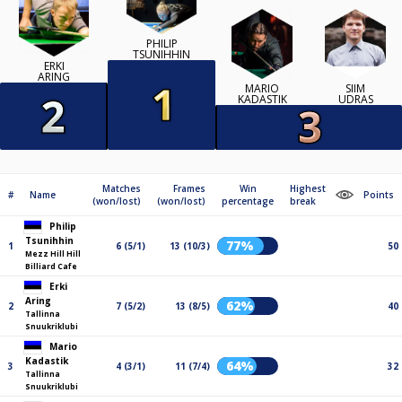
PHILIP
TSUNIHHIN
ERKI
ARING
MARIO
SIIM
KADASTIK
UDRAS
Matches
Frames
Win
Highest
#
Name
Points
(won/lost)
(won/lost)
percentage
break
Philip
Tsunihhin
77%
1
6 (5/1)
13 (10/3)
50
Mezz Hill Hill
Billiard Cafe
Erki
Aring
62%
2
7 (5/2)
13 (8/5)
40
Tallinna
Snuukriklubi
Mario
Kadastik
64%
3
4 (3/1)
11 (7/4)
32
Tallinna
Snuukriklubi