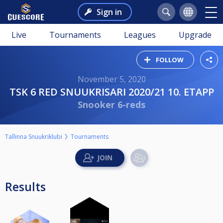
Sign in
Live
Tournaments
Leagues
Upgrade
FOLLOW
November 5, 2020
TSK 6 RED SNUUKRISARI 2020/21 10. ETAPP
Snooker 6-reds
Tallinna Snuukriklubi
Tournaments
Results