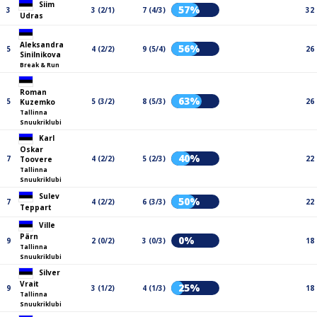
Siim
57%
3
3 (2/1)
7 (4/3)
32
Udras
Aleksandra
56%
5
4 (2/2)
9 (5/4)
26
Sinilnikova
Break & Run
Roman
63%
5
5 (3/2)
8 (5/3)
26
Kuzemko
Tallinna
Snuukriklubi
Karl
Oskar
40%
7
4 (2/2)
5 (2/3)
22
Toovere
Tallinna
Snuukriklubi
Sulev
50%
7
4 (2/2)
6 (3/3)
22
Teppart
Ville
Pärn
0%
9
2 (0/2)
3 (0/3)
18
Tallinna
Snuukriklubi
Silver
Vrait
25%
9
3 (1/2)
4 (1/3)
18
Tallinna
Snuukriklubi