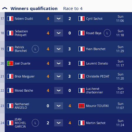
Winners qualification
Race to
4
Sun
17
Fabien Dudit
Cyril Sachot
11:06
Sun
Sebastien
18
Fouad Baya
L
Potiquet
11:18
Sun
Patrick
19
L
Yvan Blanchet
Blanchet
11:29
Sun
20
José Duarte
Laurent Donato
11:17
Sun
21
Brice Marguier
Christelle PEDAT
11:20
Sun
Luc-hervé
22
Morad Baïche
charbonnier
11:07
Sun
Nathanael
23
Mounir TOUFIKI
ANGELO
11:07
JEAN
Sun
24
MICHEL
L
Martin Sachot
11:24
GARCIA