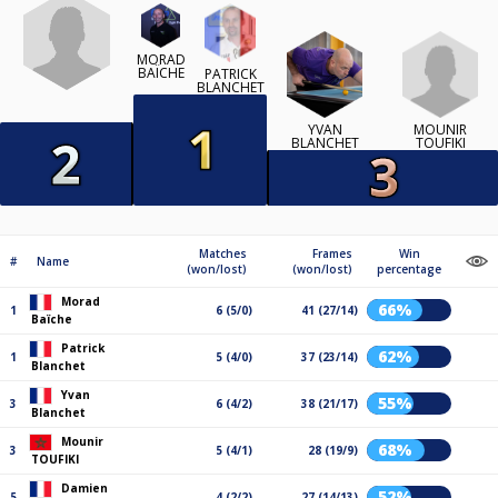
MORAD
BAÏCHE
PATRICK
BLANCHET
MOUNIR
YVAN
TOUFIKI
BLANCHET
Matches
Frames
Win
#
Name
(won/lost)
(won/lost)
percentage
Morad
66%
1
6 (5/0)
41 (27/14)
Baïche
Patrick
62%
1
5 (4/0)
37 (23/14)
Blanchet
Yvan
55%
3
6 (4/2)
38 (21/17)
Blanchet
Mounir
68%
3
5 (4/1)
28 (19/9)
TOUFIKI
Damien
52%
5
4 (2/2)
27 (14/13)