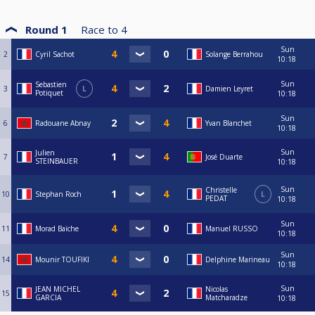
Round 1
Race to
4
Sun
2
Cyril Sachot
Solange Berrahou
10:18
Sun
Sebastien
3
L
Damien Leyret
Potiquet
10:18
Sun
6
Radouane Abnay
Yvan Blanchet
10:18
Sun
Julien
7
José Duarte
STEINBAUER
10:18
Sun
Christelle
10
Stephan Roch
L
PEDAT
10:18
Sun
11
Morad Baïche
Manuel RUSSO
10:18
Sun
14
Mounir TOUFIKI
Delphine Marineau
10:18
Sun
JEAN MICHEL
Nicolas
15
GARCIA
Matcharadze
10:18