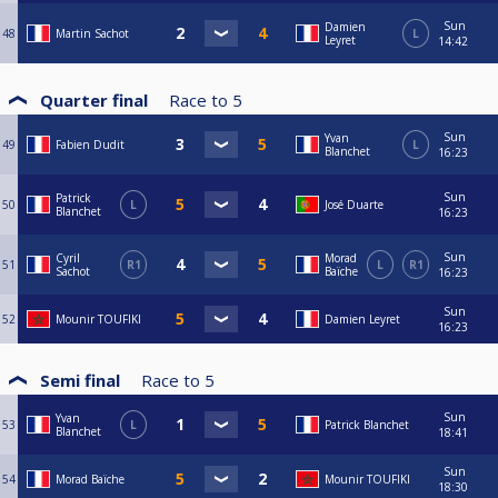
Sun
Damien
48
Martin Sachot
L
Leyret
14:42
Quarter final
Race to
5
Sun
Yvan
49
Fabien Dudit
L
Blanchet
16:23
Sun
Patrick
50
L
José Duarte
Blanchet
16:23
Sun
Cyril
Morad
51
R1
L
R1
Sachot
Baïche
16:23
Sun
52
Mounir TOUFIKI
Damien Leyret
16:23
Semi final
Race to
5
Sun
Yvan
53
L
Patrick Blanchet
Blanchet
18:41
Sun
54
Morad Baïche
Mounir TOUFIKI
18:30