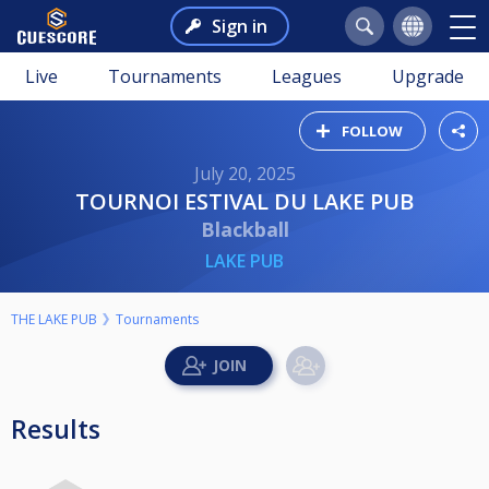
Sign in
Live
Tournaments
Leagues
Upgrade
FOLLOW
July 20, 2025
TOURNOI ESTIVAL DU LAKE PUB
Blackball
LAKE PUB
THE LAKE PUB
Tournaments
Results