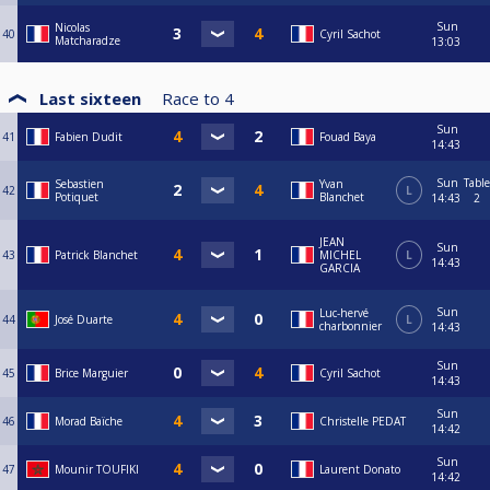
Sun
Nicolas
40
Cyril Sachot
Matcharadze
13:03
Last sixteen
Race to
4
Sun
41
Fabien Dudit
Fouad Baya
14:43
Sun
Table
Sebastien
Yvan
42
L
Potiquet
Blanchet
14:43
2
JEAN
Sun
43
Patrick Blanchet
MICHEL
L
14:43
GARCIA
Sun
Luc-hervé
44
José Duarte
L
charbonnier
14:43
Sun
45
Brice Marguier
Cyril Sachot
14:43
Sun
46
Morad Baïche
Christelle PEDAT
14:42
Sun
47
Mounir TOUFIKI
Laurent Donato
14:42