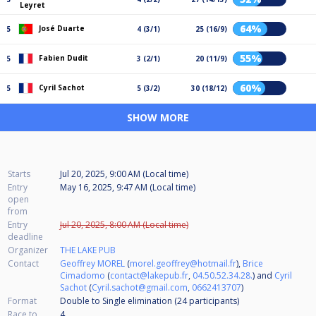
Leyret
64%
José Duarte
5
4 (3/1)
25 (16/9)
55%
Fabien Dudit
5
3 (2/1)
20 (11/9)
60%
Cyril Sachot
5
5 (3/2)
30 (18/12)
SHOW MORE
Starts
Jul 20, 2025, 9:00 AM (Local time)
Entry
May 16, 2025, 9:47 AM (Local time)
open
from
Entry
Jul 20, 2025, 8:00 AM (Local time)
deadline
Organizer
THE LAKE PUB
Contact
Geoffrey MOREL
(
morel.geoffrey@hotmail.fr
),
Brice
Cimadomo
(
contact@lakepub.fr
,
04.50.52.34.28.
) and
Cyril
Sachot
(
Cyril.sachot@gmail.com
,
0662413707
)
Format
Double to Single elimination (24
participants
)
Race to
4