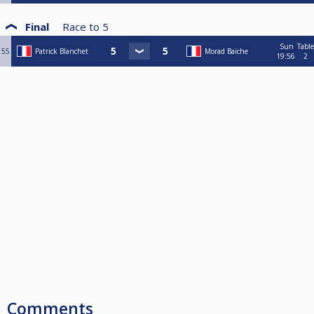
Final
Race to
5
Sun
Table
55
Patrick Blanchet
Morad Baïche
19:56
2
Comments