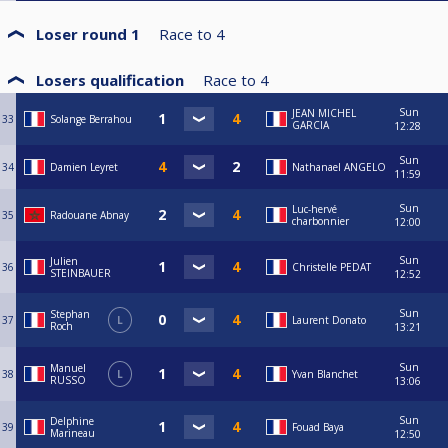
Loser round 1
Race to
4
Losers qualification
Race to
4
Sun
JEAN MICHEL
33
Solange Berrahou
GARCIA
12:28
Sun
34
Damien Leyret
Nathanael ANGELO
11:59
Sun
Luc-hervé
35
Radouane Abnay
charbonnier
12:00
Sun
Julien
36
Christelle PEDAT
STEINBAUER
12:52
Sun
Stephan
37
L
Laurent Donato
Roch
13:21
Sun
Manuel
38
L
Yvan Blanchet
RUSSO
13:06
Sun
Delphine
39
Fouad Baya
Marineau
12:50