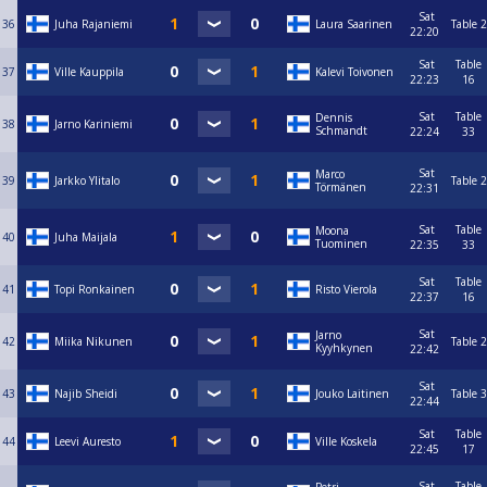
Sat
36
Juha Rajaniemi
Laura Saarinen
Table 2
22:20
Sat
Table
37
Ville Kauppila
Kalevi Toivonen
22:23
16
Sat
Table
Dennis
38
Jarno Kariniemi
Schmandt
22:24
33
Sat
Marco
39
Jarkko Ylitalo
Table 2
Törmänen
22:31
Sat
Table
Moona
40
Juha Maijala
Tuominen
22:35
33
Sat
Table
41
Topi Ronkainen
Risto Vierola
22:37
16
Sat
Jarno
42
Miika Nikunen
Table 2
Kyyhkynen
22:42
Sat
43
Najib Sheidi
Jouko Laitinen
Table 3
22:44
Sat
Table
44
Leevi Auresto
Ville Koskela
22:45
17
Sat
Table