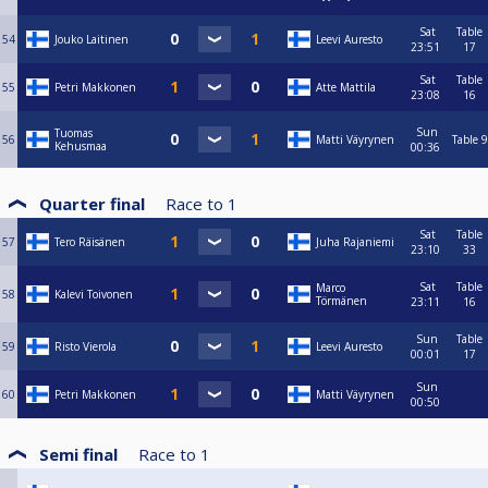
Sat
Table
54
Jouko Laitinen
Leevi Auresto
23:51
17
Sat
Table
55
Petri Makkonen
Atte Mattila
23:08
16
Sun
Tuomas
56
Matti Väyrynen
Table 9
Kehusmaa
00:36
Quarter final
Race to
1
Sat
Table
57
Tero Räisänen
Juha Rajaniemi
23:10
33
Sat
Table
Marco
58
Kalevi Toivonen
Törmänen
23:11
16
Sun
Table
59
Risto Vierola
Leevi Auresto
00:01
17
Sun
60
Petri Makkonen
Matti Väyrynen
00:50
Semi final
Race to
1