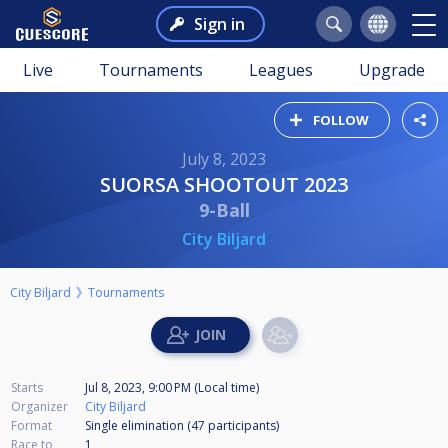
Sign in
Live
Tournaments
Leagues
Upgrade
FOLLOW
July 8, 2023
SUORSA SHOOTOUT 2023
9-Ball
City Biljard
City Biljard
Tournaments
Starts
Jul 8, 2023, 9:00 PM (Local time)
Organizer
City Biljard
Format
Single elimination (47
participants
)
Race to
1