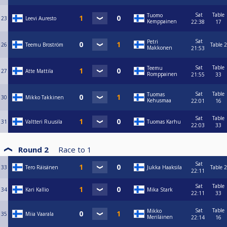
Sat
Table
Tuomo
23
Leevi Auresto
Kemppainen
22:38
17
Sat
Petri
26
Teemu Broström
Table 2
Makkonen
21:53
Sat
Table
Teemu
27
Atte Mattila
Romppainen
21:55
33
Sat
Table
Tuomas
30
Mikko Takkinen
Kehusmaa
22:01
16
Sat
Table
31
Valtteri Ruusila
Tuomas Karhu
22:03
33
Round 2
Race to
1
Sat
33
Tero Räisänen
Jukka Haaksila
Table 2
22:11
Sat
Table
34
Kari Kallio
Mika Stark
22:11
33
Sat
Table
Mikko
35
Miia Vaarala
Meriläinen
22:14
16