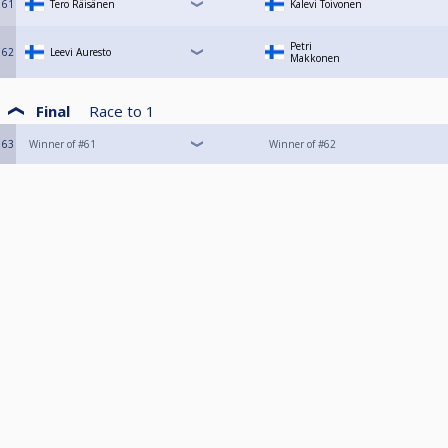
61
Tero Räisänen
Kalevi Toivonen
Petri
62
Leevi Auresto
Makkonen
Final
Race to
1
63
Winner of #61
Winner of #62