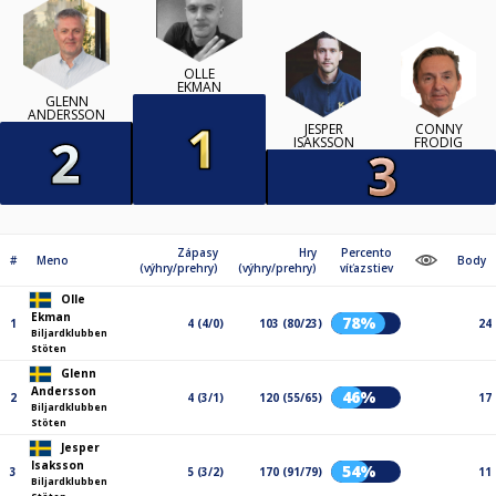
OLLE
EKMAN
GLENN
ANDERSSON
JESPER
CONNY
ISAKSSON
FRODIG
Zápasy
Hry
Percento
#
Meno
Body
(výhry/prehry)
(výhry/prehry)
víťazstiev
Olle
Ekman
78%
1
4 (4/0)
103 (80/23)
24
Biljardklubben
Stöten
Glenn
Andersson
46%
2
4 (3/1)
120 (55/65)
17
Biljardklubben
Stöten
Jesper
Isaksson
54%
3
5 (3/2)
170 (91/79)
11
Biljardklubben