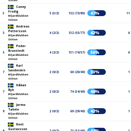
Stöten
Conny
Frodig
47%
3
5 (3/2)
152 (72/80)
11
Biljardklubben
Stöten
Andreas
Pettersson
42%
5
4 (2/2)
132 (55/77)
6
Biljardklubben
Stöten
Peder
Brunstedt
56%
5
4 (2/2)
131 (74/57)
6
Biljardklubben
Stöten
Karl
Sandevärn
33%
7
2 (0/2)
60 (20/40)
1
Biljardklubben
Stöten
Håkan
Byh
46%
7
2 (0/2)
74 (34/40)
1
Biljardklubben
Stöten
Jarmo
Talvén
42%
9
2 (0/2)
69 (29/40)
1
Biljardklubben
Stöten
Kent
Gustavsson
44%
9
2 (0/2)
71 (31/40)
1