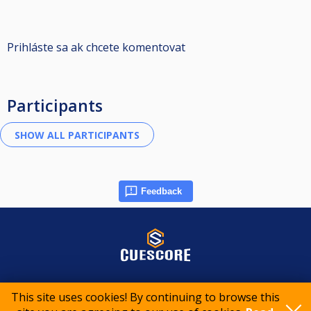
Prihláste sa ak chcete komentovat
Participants
Feedback
© 2015-2026 CueScore International
This site uses cookies! By continuing to browse this