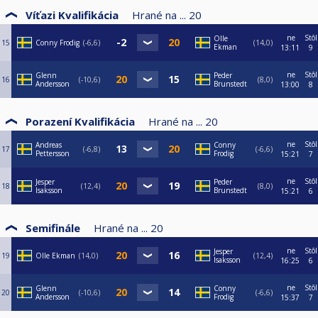
Víťazi Kvalifikácia
Hrané na ...
20
ne
Stôl
Olle
15
Conny Frodig
-6,6
14,0
Ekman
13:11
9
ne
Stôl
Glenn
Peder
16
-10,6
8,0
Andersson
Brunstedt
13:00
8
Porazení Kvalifikácia
Hrané na ...
20
ne
Stôl
Andreas
Conny
17
-6,8
-6,6
Pettersson
Frodig
15:21
7
ne
Stôl
Jesper
Peder
18
12,4
8,0
Isaksson
Brunstedt
15:21
6
Semifinále
Hrané na ...
20
ne
Stôl
Jesper
19
Olle Ekman
14,0
12,4
Isaksson
16:25
6
ne
Stôl
Glenn
Conny
20
-10,6
-6,6
Andersson
Frodig
15:37
7