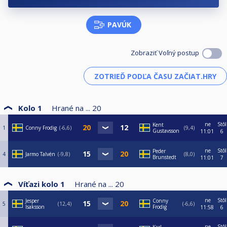
PAVÚK
Zobraziť Voľný postup
Kolo 1
Hrané na ...
20
ne
Stôl
Kent
1
Conny Frodig
-6,6
9,4
Gustavsson
11:01
6
ne
Stôl
Peder
4
Jarmo Talvén
-9,8
8,0
Brunstedt
11:01
7
Víťazi kolo 1
Hrané na ...
20
ne
Stôl
Jesper
Conny
5
12,4
-6,6
Isaksson
Frodig
11:58
6
ne
Stôl