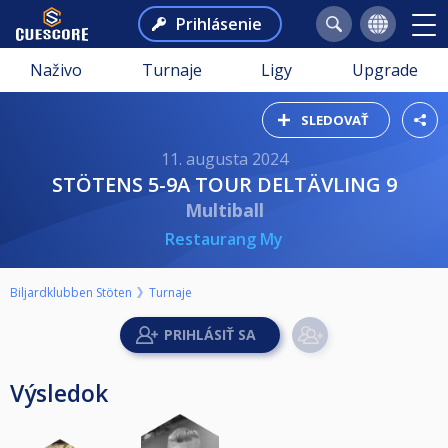
Prihlásenie
Naživo
Turnaje
Ligy
Upgrade
SLEDOVAŤ
11. augusta 2024
STÖTENS 5-9A TOUR DELTÄVLING 9
Multiball
Restaurang My
Biljardklubben Stöten
Turnaje
Výsledok