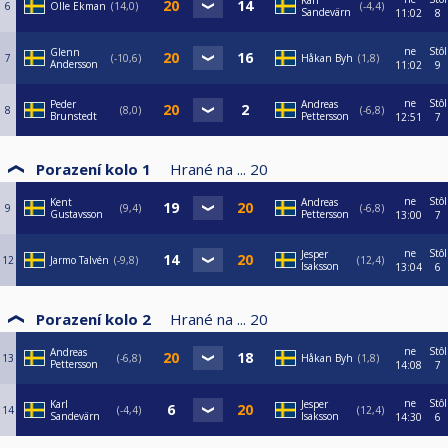
Karl
6
Olle Ekman
14,0
-4,4
Sandevärn
11:02
8
ne
Stôl
Glenn
7
-10,6
Håkan Byh
1,8
Andersson
11:02
9
ne
Stôl
Peder
Andreas
8
8,0
-6,8
Brunstedt
Pettersson
12:51
7
Porazení kolo 1
Hrané na ...
20
ne
Stôl
Kent
Andreas
9
9,4
-6,8
Gustavsson
Pettersson
13:00
7
ne
Stôl
Jesper
12
Jarmo Talvén
-9,8
12,4
Isaksson
13:04
6
Porazení kolo 2
Hrané na ...
20
ne
Stôl
Andreas
13
-6,8
Håkan Byh
1,8
Pettersson
14:08
7
ne
Stôl
Karl
Jesper
14
-4,4
12,4
Sandevärn
Isaksson
14:30
6