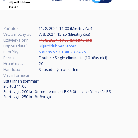
Biljardklubben
Stöten
Začiatok
11. 8. 2024, 11:00 (Miestny čas)
Vstup možný od
7. 8. 2024, 13:25 (Miestny čas)
Uzávierka prihl.
11. 8. 2024, 10:55 (Miestny čas)
Usporiadateľ
Biljardklubben Stöten
Rebríčky
Stötens 5-9a Tour 23-24-25
Formát
Double / Single eliminacia (10
účastníci
)
Hrané na ...
20
Handicap
S nasadeným poradím
Viac informácií
Sista innan sommarn.
Starttid 11.00
Startavgift 200 kr för medlemmar i BK Stöten eller Västerås BS.
Startavgift 250 kr för övriga.