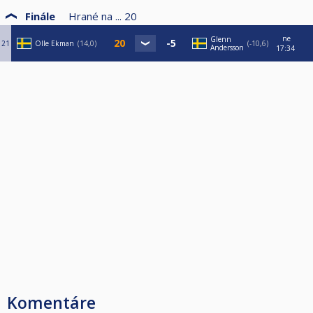
Finále
Hrané na ...
20
ne
Glenn
21
Olle Ekman
14,0
-10,6
Andersson
17:34
Komentáre