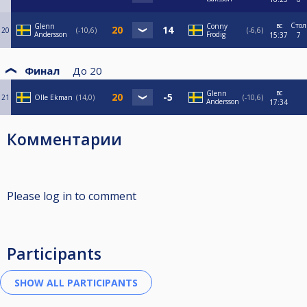
вс
Стол
Glenn
Conny
20
-10,6
-6,6
Andersson
Frodig
15:37
7
Финал
До
20
вс
Glenn
21
Olle Ekman
14,0
-10,6
Andersson
17:34
Комментарии
Please log in to comment
Participants