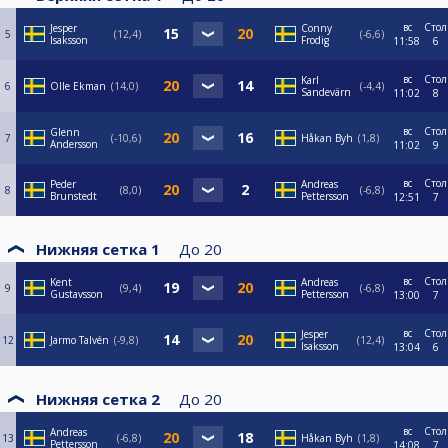
вс
Стол
Jesper
Conny
5
12,4
-6,6
Isaksson
Frodig
11:58
6
вс
Стол
Karl
6
Olle Ekman
14,0
-4,4
Sandevärn
11:02
8
вс
Стол
Glenn
7
-10,6
Håkan Byh
1,8
Andersson
11:02
9
вс
Стол
Peder
Andreas
8
8,0
-6,8
Brunstedt
Pettersson
12:51
7
Нижняя сетка 1
До
20
вс
Стол
Kent
Andreas
9
9,4
-6,8
Gustavsson
Pettersson
13:00
7
вс
Стол
Jesper
12
Jarmo Talvén
-9,8
12,4
Isaksson
13:04
6
Нижняя сетка 2
До
20
вс
Стол
Andreas
13
-6,8
Håkan Byh
1,8
Pettersson
14:08
7