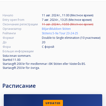
Начало
11 авг. 2024 г., 11:00 (Местное время)
Entry open from
7 авг. 2024 г., 13:25 (Местное время)
Окончание регистрации
11 авг. 2024 г., 10:55 (Местное время)
Организатор
Biljardklubben Stöten
Рейтинги
Stötens 5-9a Tour 23-24-25
Формат
Double to Single elimination (10
участники
)
До
20
Фора
С форой
Больше информации
Sista innan sommarn.
Starttid 11.00
Startavgift 200 kr för medlemmar i BK Stöten eller Västerås BS.
Startavgift 250 kr för övriga.
Расписание
UPDATED