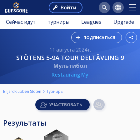
Войти
Сейчас идут
турниры
Leagues
Upgrade
ПОДПИСАТЬСЯ
11 августа 2024 г.
STÖTENS 5-9A TOUR DELTÄVLING 9
Мультибол
Restaurang My
Biljardklubben Stöten
Турниры
Результаты