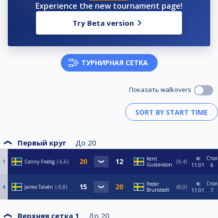
Experience the new tournament page!
Try Beta version
ТУРНИРНАЯ СЕТКА
Показать walkovers
Первый круг
До
20
вс
Стол
Kent
1
Conny Frodig
-6,6
9,4
Gustavsson
11:01
6
вс
Стол
Peder
4
Jarmo Talvén
-9,8
8,0
Brunstedt
11:01
7
Верхняя сетка 1
До
20