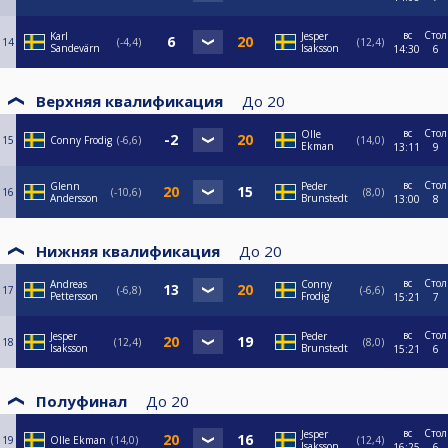
вс
Стол
Karl
Jesper
14
-4,4
12,4
Sandevärn
Isaksson
14:30
6
Верхняя квалификация
До
20
вс
Стол
Olle
15
Conny Frodig
-6,6
14,0
Ekman
13:11
9
вс
Стол
Glenn
Peder
16
-10,6
8,0
Andersson
Brunstedt
13:00
8
Нижняя квалификация
До
20
вс
Стол
Andreas
Conny
17
-6,8
-6,6
Pettersson
Frodig
15:21
7
вс
Стол
Jesper
Peder
18
12,4
8,0
Isaksson
Brunstedt
15:21
6
Полуфинал
До
20
вс
Стол
Jesper
19
Olle Ekman
14,0
12,4
Isaksson
16:25
6