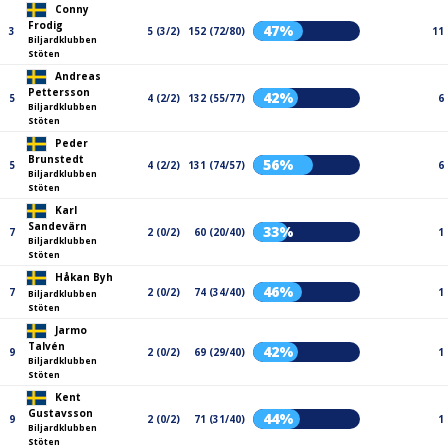
Conny
Frodig
47%
3
5 (3/2)
152 (72/80)
11
Biljardklubben
Stöten
Andreas
Pettersson
42%
5
4 (2/2)
132 (55/77)
6
Biljardklubben
Stöten
Peder
Brunstedt
56%
5
4 (2/2)
131 (74/57)
6
Biljardklubben
Stöten
Karl
Sandevärn
33%
7
2 (0/2)
60 (20/40)
1
Biljardklubben
Stöten
Håkan Byh
46%
7
2 (0/2)
74 (34/40)
1
Biljardklubben
Stöten
Jarmo
Talvén
42%
9
2 (0/2)
69 (29/40)
1
Biljardklubben
Stöten
Kent
Gustavsson
44%
9
2 (0/2)
71 (31/40)
1
Biljardklubben
Stöten