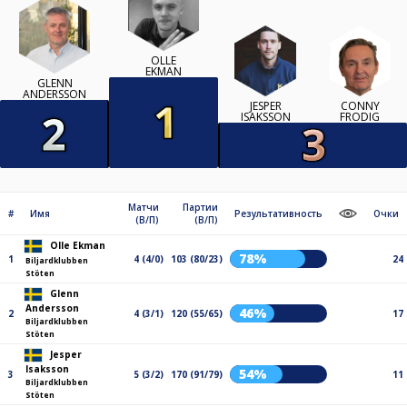
OLLE
EKMAN
GLENN
ANDERSSON
JESPER
CONNY
ISAKSSON
FRODIG
Матчи
Партии
#
Имя
Результативность
Очки
(В/П)
(В/П)
Olle Ekman
78%
1
4 (4/0)
103 (80/23)
24
Biljardklubben
Stöten
Glenn
Andersson
46%
2
4 (3/1)
120 (55/65)
17
Biljardklubben
Stöten
Jesper
Isaksson
54%
3
5 (3/2)
170 (91/79)
11
Biljardklubben
Stöten