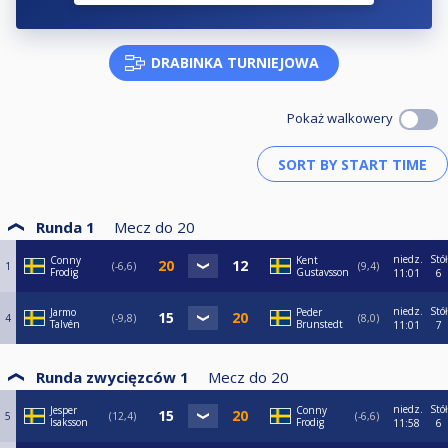
DRABINKA TURNIEJOWA
Pokaż walkowery
Runda 1
Mecz do
20
niedz.
Stół
Conny
Kent
1
-6,6
9,4
Frodig
Gustavsson
11:01
6
niedz.
Stół
Jarmo
Peder
4
-9,8
8,0
Talvén
Brunstedt
11:01
7
Runda zwycięzców 1
Mecz do
20
niedz.
Stół
Jesper
Conny
5
12,4
-6,6
Isaksson
Frodig
11:58
6