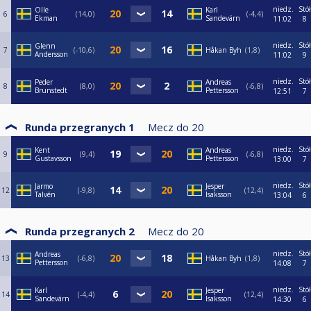
niedz.
Stół
Olle
Karl
6
14,0
-4,4
Ekman
Sandevärn
11:02
8
niedz.
Stół
Glenn
7
-10,6
Håkan Byh
1,8
Andersson
11:02
9
niedz.
Stół
Peder
Andreas
8
8,0
-6,8
Brunstedt
Pettersson
12:51
7
Runda przegranych 1
Mecz do
20
niedz.
Stół
Kent
Andreas
9
9,4
-6,8
Gustavsson
Pettersson
13:00
7
niedz.
Stół
Jarmo
Jesper
12
-9,8
12,4
Talvén
Isaksson
13:04
6
Runda przegranych 2
Mecz do
20
niedz.
Stół
Andreas
13
-6,8
Håkan Byh
1,8
Pettersson
14:08
7
niedz.
Stół
Karl
Jesper
14
-4,4
12,4
Sandevärn
Isaksson
14:30
6