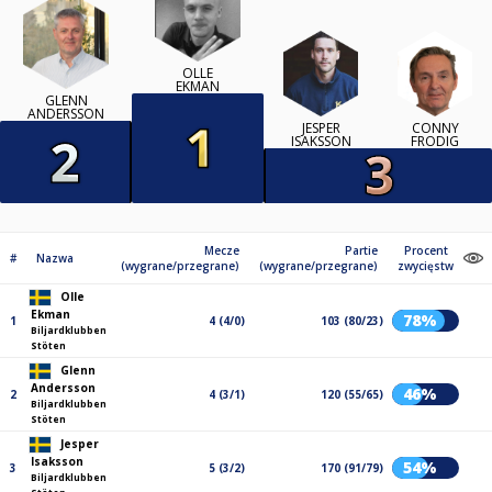
OLLE
EKMAN
GLENN
ANDERSSON
JESPER
CONNY
ISAKSSON
FRODIG
Mecze
Partie
Procent
#
Nazwa
(wygrane/przegrane)
(wygrane/przegrane)
zwycięstw
Olle
Ekman
78%
1
4 (4/0)
103 (80/23)
Biljardklubben
Stöten
Glenn
Andersson
46%
2
4 (3/1)
120 (55/65)
Biljardklubben
Stöten
Jesper
Isaksson
54%
3
5 (3/2)
170 (91/79)
Biljardklubben