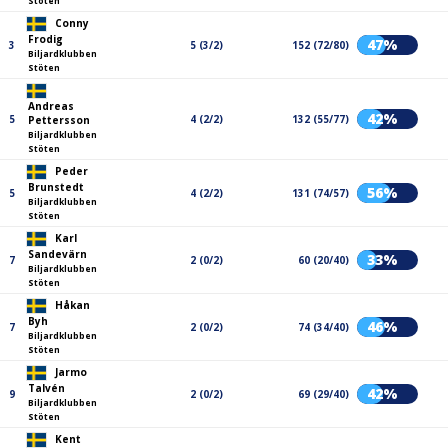
Stöten
Conny
Frodig
47%
3
5 (3/2)
152 (72/80)
Biljardklubben
Stöten
Andreas
42%
5
4 (2/2)
132 (55/77)
Pettersson
Biljardklubben
Stöten
Peder
Brunstedt
56%
5
4 (2/2)
131 (74/57)
Biljardklubben
Stöten
Karl
Sandevärn
33%
7
2 (0/2)
60 (20/40)
Biljardklubben
Stöten
Håkan
Byh
46%
7
2 (0/2)
74 (34/40)
Biljardklubben
Stöten
Jarmo
Talvén
42%
9
2 (0/2)
69 (29/40)
Biljardklubben
Stöten
Kent