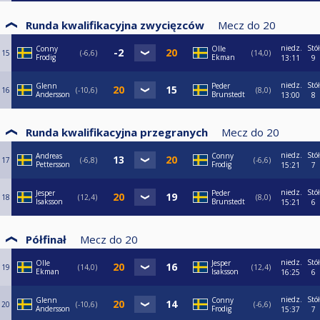
Runda kwalifikacyjna zwycięzców
Mecz do
20
niedz.
Stół
Conny
Olle
15
-6,6
14,0
Frodig
Ekman
13:11
9
niedz.
Stół
Glenn
Peder
16
-10,6
8,0
Andersson
Brunstedt
13:00
8
Runda kwalifikacyjna przegranych
Mecz do
20
niedz.
Stół
Andreas
Conny
17
-6,8
-6,6
Pettersson
Frodig
15:21
7
niedz.
Stół
Jesper
Peder
18
12,4
8,0
Isaksson
Brunstedt
15:21
6
Półfinał
Mecz do
20
niedz.
Stół
Olle
Jesper
19
14,0
12,4
Ekman
Isaksson
16:25
6
niedz.
Stół
Glenn
Conny
20
-10,6
-6,6
Andersson
Frodig
15:37
7