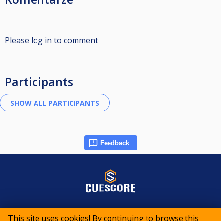
Please log in to comment
Participants
Feedback
© 2015-2026 CueScore International
This site uses cookies! By continuing to browse this