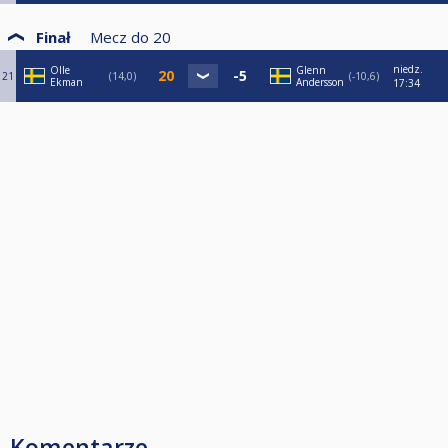
Finał
Mecz do
20
niedz.
Olle
Glenn
21
14,0
-10,6
Ekman
Andersson
17:34
Komentarze