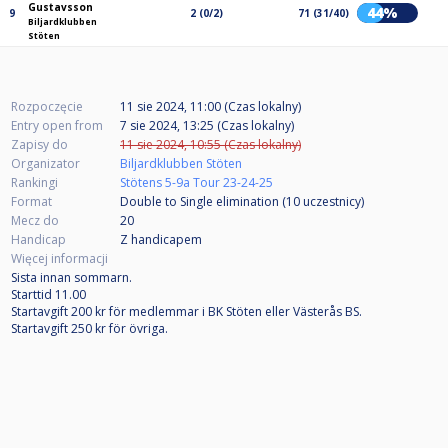
Gustavsson
44%
9
2 (0/2)
71 (31/40)
Biljardklubben
Stöten
Rozpoczęcie
11 sie 2024, 11:00 (Czas lokalny)
Entry open from
7 sie 2024, 13:25 (Czas lokalny)
Zapisy do
11 sie 2024, 10:55 (Czas lokalny)
Organizator
Biljardklubben Stöten
Rankingi
Stötens 5-9a Tour 23-24-25
Format
Double to Single elimination (10
uczestnicy
)
Mecz do
20
Handicap
Z handicapem
Więcej informacji
Sista innan sommarn.
Starttid 11.00
Startavgift 200 kr för medlemmar i BK Stöten eller Västerås BS.
Startavgift 250 kr för övriga.