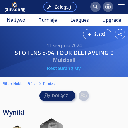
Zaloguj
Na żywo
Turnieje
Leagues
Upgrade
ŚLEDŹ
11 sierpnia 2024
STÖTENS 5-9A TOUR DELTÄVLING 9
Multiball
Restaurang My
Biljardklubben Stöten
Turnieje
Wyniki