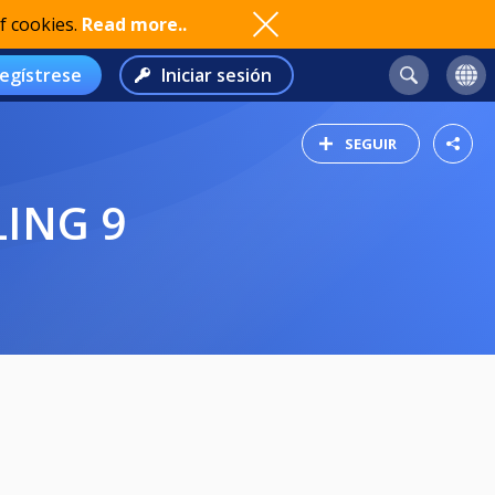
f cookies.
Read more..
egístrese
Iniciar sesión
SEGUIR
LING 9