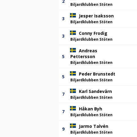
2
Biljardklubben Stöten
Jesper Isaksson
3
Biljardklubben Stöten
Conny Frodig
3
Biljardklubben Stöten
Andreas
5
Pettersson
Biljardklubben Stöten
Peder Brunstedt
5
Biljardklubben Stöten
Karl Sandevärn
7
Biljardklubben Stöten
Håkan Byh
7
Biljardklubben Stöten
Jarmo Talvén
9
Biljardklubben Stöten