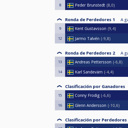
8
Peder Brunstedt
8,0
Ronda de Perdedores 1
A g
9
Kent Gustavsson
9,4
12
Jarmo Talvén
-9,8
Ronda de Perdedores 2
A g
13
Andreas Pettersson
-6,8
14
Karl Sandevärn
-4,4
Clasificación por Ganadores
15
Conny Frodig
-6,6
16
Glenn Andersson
-10,6
Clasificación por Perdedores