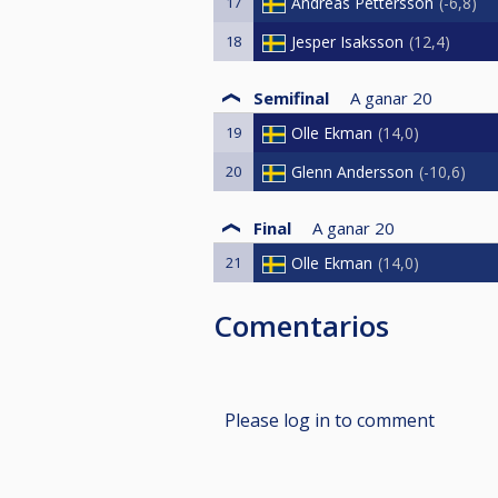
17
Andreas Pettersson
-6,8
18
Jesper Isaksson
12,4
Semifinal
A ganar
20
19
Olle Ekman
14,0
20
Glenn Andersson
-10,6
Final
A ganar
20
21
Olle Ekman
14,0
Comentarios
Please log in to comment