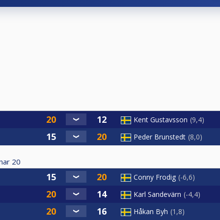
Kent Gustavsson
9,4
Peder Brunstedt
8,0
nar
20
Conny Frodig
-6,6
Karl Sandevärn
-4,4
Håkan Byh
1,8