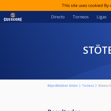
This site uses cookies! By
Directo
Torneos
Ligas
STÖT
Biljardklubben Stöten
Torneos
Stötens 5