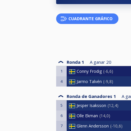
CUADRANTE GRÁFICO
Ronda 1
A ganar
20
1
Conny Frodig
-6,6
4
Jarmo Talvén
-9,8
Ronda de Ganadores 1
A ga
5
Jesper Isaksson
12,4
6
Olle Ekman
14,0
7
Glenn Andersson
-10,6