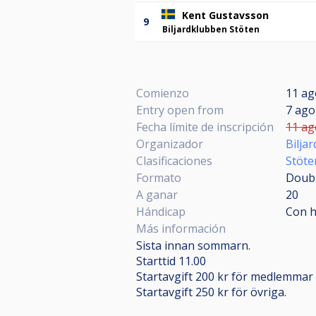
Kent Gustavsson
9
Biljardklubben Stöten
Comienzo
11 ag
Entry open from
7 ago
Fecha límite de inscripción
11 ag
Organizador
Bilja
Clasificaciones
Stöte
Formato
Doubl
A ganar
20
Hándicap
Con h
Más información
Sista innan sommarn.
Starttid 11.00
Startavgift 200 kr för medlemmar i
Startavgift 250 kr för övriga.