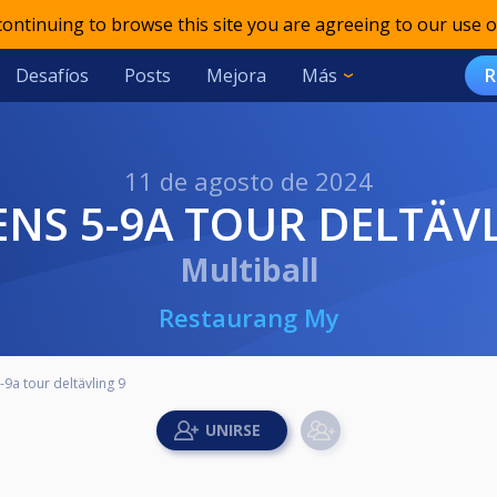
 continuing to browse this site you are agreeing to our use o
Desafíos
Posts
Mejora
Más
R
11 de agosto de 2024
ENS 5-9A TOUR DELTÄV
Multiball
Restaurang My
-9a tour deltävling 9