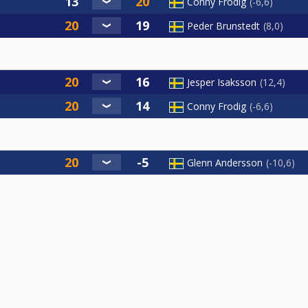
Conny Frodig
-6,6
Peder Brunstedt
8,0
Jesper Isaksson
12,4
Conny Frodig
-6,6
Glenn Andersson
-10,6