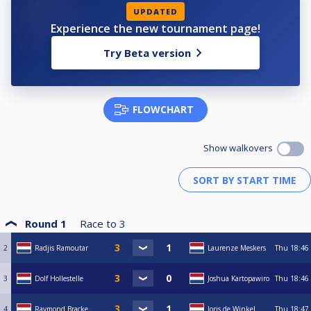
PRIJZENGELD
UPDATED
60% masterpot
Experience the new tournament page!
40% dagprijs
Try Beta version
FLOWCHART
Show walkovers
Round 1
Race to
3
2
Radjis Ramoutar
Laurenze Meskers
Thu
18:46
3
Dolf Hollestelle
Joshua Kartopawiro
Thu
18:46
4
Raymond Bracke.
Joris de Winkel
Thu
18:47