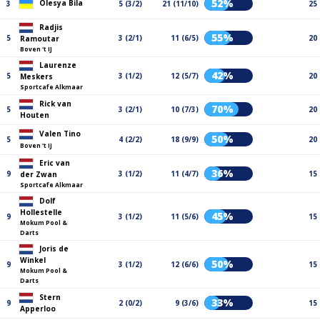
52%
Olesya Bila
3
5 (3/2)
21 (11/10)
25
Radjis
55%
5
3 (2/1)
11 (6/5)
20
Ramoutar
Boven 't IJ
Laurenze
42%
5
3 (1/2)
12 (5/7)
20
Meskers
Sportcafe Alkmaar
Rick van
70%
5
3 (2/1)
10 (7/3)
20
Houten
Valen Tino
50%
5
4 (2/2)
18 (9/9)
20
Boven 't IJ
Eric van
36%
9
3 (1/2)
11 (4/7)
15
der Zwan
Sportcafe Alkmaar
Dolf
Hollestelle
45%
9
3 (1/2)
11 (5/6)
15
Mokum Pool &
Darts
Joris de
Winkel
50%
9
3 (1/2)
12 (6/6)
15
Mokum Pool &
Darts
Stern
33%
9
2 (0/2)
9 (3/6)
15
Apperloo