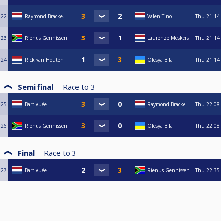
22
Raymond Bracke.
Valen Tino
Thu
21:14
23
Rienus Gennissen
Laurenze Meskers
Thu
21:14
24
Rick van Houten
Olesya Bila
Thu
21:14
Semi final
Race to
3
25
Bart Auée
Raymond Bracke.
Thu
22:08
26
Rienus Gennissen
Olesya Bila
Thu
22:08
Final
Race to
3
27
Bart Auée
Rienus Gennissen
Thu
22:35