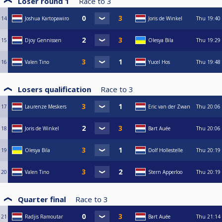
Loser round 1
Race to
3
14
Joshua Kartopawiro
Joris de Winkel
Thu
19:40
15
Djoy Gennissen
Olesya Bila
Thu
19:29
16
Valen Tino
Yucel Hos
Thu
19:48
Losers qualification
Race to
3
17
Laurenze Meskers
Eric van der Zwan
Thu
20:06
18
Joris de Winkel
Bart Auée
Thu
20:06
19
Olesya Bila
Dolf Hollestelle
Thu
20:19
20
Valen Tino
Stern Apperloo
Thu
20:19
Quarter final
Race to
3
21
Radjis Ramoutar
Bart Auée
Thu
21:14