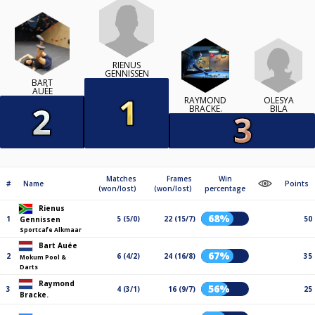
RIENUS
GENNISSEN
BART
AUÉE
RAYMOND
OLESYA
BRACKE.
BILA
Matches
Frames
Win
#
Name
Points
(won/lost)
(won/lost)
percentage
Rienus
68%
1
5 (5/0)
22 (15/7)
50
Gennissen
Sportcafe Alkmaar
Bart Auée
67%
2
6 (4/2)
24 (16/8)
35
Mokum Pool &
Darts
Raymond
56%
3
4 (3/1)
16 (9/7)
25
Bracke.