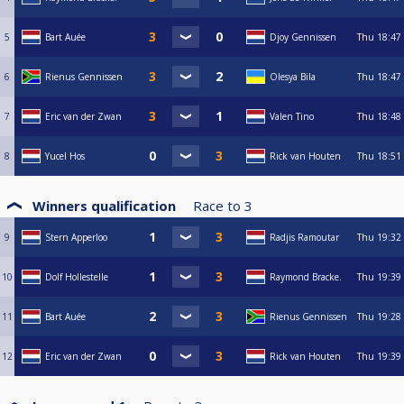
5
Bart Auée
Djoy Gennissen
Thu
18:47
6
Rienus Gennissen
Olesya Bila
Thu
18:47
7
Eric van der Zwan
Valen Tino
Thu
18:48
8
Yucel Hos
Rick van Houten
Thu
18:51
Winners qualification
Race to
3
9
Stern Apperloo
Radjis Ramoutar
Thu
19:32
10
Dolf Hollestelle
Raymond Bracke.
Thu
19:39
11
Bart Auée
Rienus Gennissen
Thu
19:28
12
Eric van der Zwan
Rick van Houten
Thu
19:39