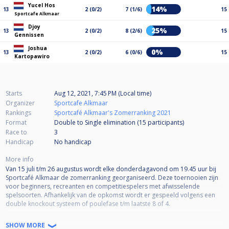
Yucel Hos
14%
13
2 (0/2)
7 (1/6)
15
Sportcafe Alkmaar
Djoy
25%
13
2 (0/2)
8 (2/6)
15
Gennissen
Joshua
0%
13
2 (0/2)
6 (0/6)
15
Kartopawiro
Starts
Aug 12, 2021, 7:45 PM (Local time)
Organizer
Sportcafe Alkmaar
Rankings
Sportcafé Alkmaar's Zomerranking 2021
Format
Double to Single elimination (15
participants
)
Race to
3
Handicap
No handicap
More info
Van 15 juli t/m 26 augustus wordt elke donderdagavond om 19.45 uur bij
Sportcafé Alkmaar de zomerranking georganiseerd. Deze toernooien zijn
voor beginners, recreanten en competitiespelers met afwisselende
spelsoorten. Afhankelijk van de opkomst wordt er gespeeld volgens een
double knockout systeem of poulefase t/m laatste 8 of 4.
SPELDATA
SHOW MORE