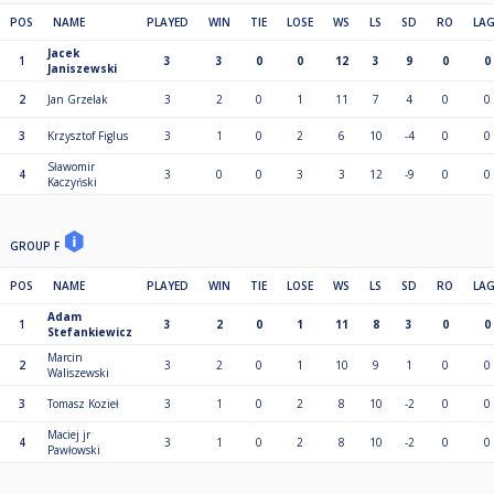
POS
NAME
PLAYED
WIN
TIE
LOSE
WS
LS
SD
RO
LA
Jacek
1
3
3
0
0
12
3
9
0
0
Janiszewski
2
Jan Grzelak
3
2
0
1
11
7
4
0
0
3
Krzysztof Figlus
3
1
0
2
6
10
-4
0
0
Sławomir
4
3
0
0
3
3
12
-9
0
0
Kaczyński
GROUP F
POS
NAME
PLAYED
WIN
TIE
LOSE
WS
LS
SD
RO
LA
Adam
1
3
2
0
1
11
8
3
0
0
Stefankiewicz
Marcin
2
3
2
0
1
10
9
1
0
0
Waliszewski
3
Tomasz Kozieł
3
1
0
2
8
10
-2
0
0
Maciej jr
4
3
1
0
2
8
10
-2
0
0
Pawłowski