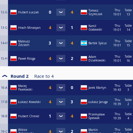
Thu
Table
Tomasz
12-G
Hubert Łuczak
Szymczak
19:01
13
Thu
Table
Kamil
13-G
Hrach Minasyan
Gosławski
19:01
14
Thu
Table
Mateusz
14-H
Bartek Sykus
Zdziech
19:01
15
Thu
Table
Adam
15-H
Paweł Rózga
Działkowski
19:01
16
Round 2
Race to
4
Thu
Table
Maciej
16-A
Jarek Martyn
Pawłowski
19:43
3
Thu
Table
17-B
Łukasz Kowalski
Łukasz Jaruga
19:39
2
Thu
Table
Przemysław
18-B
Hubert Chmiel
Śpiewak
19:39
4
Thu
Table
Wiktor
Martin
19-C