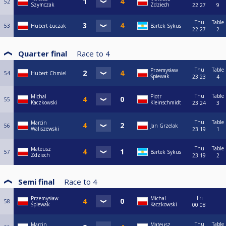
52
Szymczak
Zdziech
22:27
9
Thu
Table
53
Hubert Łuczak
Bartek Sykus
22:27
2
Quarter final
Race to
4
Thu
Table
Przemysław
54
Hubert Chmiel
Śpiewak
23:23
4
Thu
Table
Michal
Piotr
55
Kaczkowski
Kleinschmidt
23:24
3
Thu
Table
Marcin
56
Jan Grzelak
Waliszewski
23:19
1
Thu
Table
Mateusz
57
Bartek Sykus
Zdziech
23:19
2
Semi final
Race to
4
Fri
Przemysław
Michal
58
Śpiewak
Kaczkowski
00:08
Thu
Table
Marcin
Mateusz