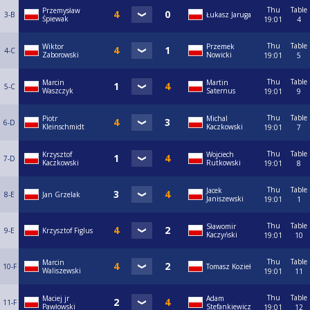
Thu
Table
Przemysław
3-B
Łukasz Jaruga
Śpiewak
19:01
4
Thu
Table
Wiktor
Przemek
4-C
Zaborowski
Nowicki
19:01
5
Thu
Table
Marcin
Martin
5-C
Waszczyk
Saternus
19:01
9
Thu
Table
Piotr
Michal
6-D
Kleinschmidt
Kaczkowski
19:01
7
Thu
Table
Krzysztof
Wojciech
7-D
Kaczkowski
Rutkowski
19:01
8
Thu
Table
Jacek
8-E
Jan Grzelak
Janiszewski
19:01
1
Thu
Table
Sławomir
9-E
Krzysztof Figlus
Kaczyński
19:01
10
Thu
Table
Marcin
10-F
Tomasz Kozieł
Waliszewski
19:01
11
Thu
Table
Maciej jr
Adam
11-F
Pawłowski
Stefankiewicz
19:01
12