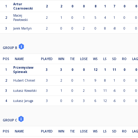
Artur
1
2
2
0
0
8
1
7
0
0
Czarnowski
Maciej
2
2
1
0
1
5
4
1
0
0
Pawłowski
3
Jarek Martyn
2
0
0
2
0
8
-8
0
0
GROUP B
POS
NAME
PLAYED
WIN
TIE
LOSE
WS
LS
SD
RO
LA
Przemysław
1
3
3
0
0
12
1
11
0
0
Śpiewak
2
Hubert Chmiel
3
2
0
1
9
8
1
0
0
3
Łukasz Kowalski
3
1
0
2
5
11
-6
0
0
4
Łukasz Jaruga
3
0
0
3
6
12
-6
0
0
GROUP C
POS
NAME
PLAYED
WIN
TIE
LOSE
WS
LS
SD
RO
LA