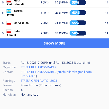
Piotr
53%
5
5 (4/1)
30 (16/14)
14
Kleinschmidt
Bartek
63%
5
5 (4/1)
27 (17/10)
14
Sykus
55%
Jan Grzelak
5
5 (3/2)
31 (17/14)
14
Hubert
50%
5
5 (3/2)
30 (15/15)
14
Chmiel
SHOW MORE
Starts
Apr 6, 2023, 7:00 PM
until
Apr 13, 2023 (Local time)
Organizer
STREFA BILLIARDS&DARTS
Contact
STREFA BILLIARDS&DARTS
(
strefa.bilard@gmail.com
,
881606061
)
Rankings
STREFA OPEN "LATO" 2023
Format
Round robin (31
participants
)
Race to
4
Handicap
No handicap