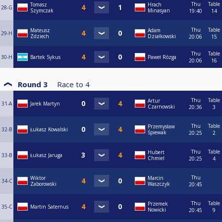
Thu
Table
Tomasz
Hrach
28-G
Szymczak
Minasyan
19:40
14
Thu
Table
Mateusz
Adam
29-H
Zdziech
Działkowski
20:06
15
Thu
Table
30-H
Bartek Sykus
Paweł Rózga
20:06
16
Round 3
Race to
4
Thu
Table
Artur
31-A
Jarek Martyn
Czarnowski
20:36
3
Thu
Table
Przemysław
32-B
Łukasz Kowalski
Śpiewak
20:25
2
Thu
Table
Hubert
33-B
Łukasz Jaruga
Chmiel
20:25
4
Thu
Wiktor
Marcin
34-C
Zaborowski
Waszczyk
20:45
Thu
Table
Przemek
35-C
Martin Saternus
Nowicki
20:45
9