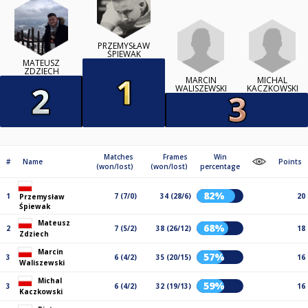
PRZEMYSŁAW
ŚPIEWAK
MATEUSZ
ZDZIECH
MARCIN
MICHAL
WALISZEWSKI
KACZKOWSKI
Matches
Frames
Win
#
Name
Points
(won/lost)
(won/lost)
percentage
82%
1
7 (7/0)
34 (28/6)
20
Przemysław
Śpiewak
Mateusz
68%
2
7 (5/2)
38 (26/12)
18
Zdziech
Marcin
57%
3
6 (4/2)
35 (20/15)
16
Waliszewski
Michal
59%
3
6 (4/2)
32 (19/13)
16
Kaczkowski