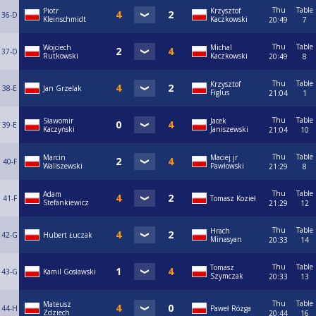
Thu
Table
Piotr
Krzysztof
36-D
Kleinschmidt
Kaczkowski
20:49
7
Thu
Table
Wojciech
Michal
37-D
Rutkowski
Kaczkowski
20:49
8
Thu
Table
Krzysztof
38-E
Jan Grzelak
Figlus
21:04
1
Thu
Table
Sławomir
Jacek
39-E
Kaczyński
Janiszewski
21:04
10
Thu
Table
Marcin
Maciej jr
40-F
Waliszewski
Pawłowski
21:29
8
Thu
Table
Adam
41-F
Tomasz Kozieł
Stefankiewicz
21:29
12
Thu
Table
Hrach
42-G
Hubert Łuczak
Minasyan
20:33
14
Thu
Table
Tomasz
43-G
Kamil Gosławski
Szymczak
20:33
13
Thu
Table
Mateusz
44-H
Paweł Rózga
Zdziech
20:44
16