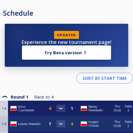
Schedule
UPDATED
Experience the new tournament page!
Try Beta version
Round 1
Race to
4
Thu
Table
Artur
Maciej
1-A
Czarnowski
Pawłowski
19:00
3
Thu
Table
Hubert
2-B
Łukasz Kowalski
Chmiel
19:00
2