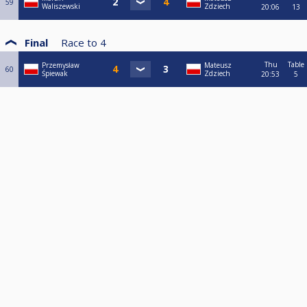
59
Waliszewski
Zdziech
20:06
13
Final
Race to
4
Thu
Table
Przemysław
Mateusz
60
Śpiewak
Zdziech
20:53
5