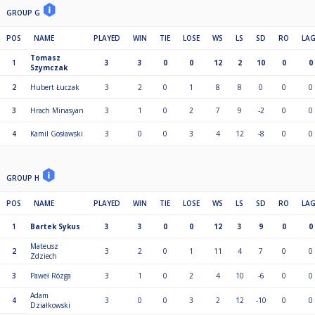
GROUP G
POS
NAME
PLAYED
WIN
TIE
LOSE
WS
LS
SD
RO
LA
Tomasz
1
3
3
0
0
12
2
10
0
0
Szymczak
2
Hubert Łuczak
3
2
0
1
8
8
0
0
0
3
Hrach Minasyan
3
1
0
2
7
9
-2
0
0
4
Kamil Gosławski
3
0
0
3
4
12
-8
0
0
GROUP H
POS
NAME
PLAYED
WIN
TIE
LOSE
WS
LS
SD
RO
LA
1
Bartek Sykus
3
3
0
0
12
3
9
0
0
Mateusz
2
3
2
0
1
11
4
7
0
0
Zdziech
3
Paweł Rózga
3
1
0
2
4
10
-6
0
0
Adam
4
3
0
0
3
2
12
-10
0
0
Działkowski