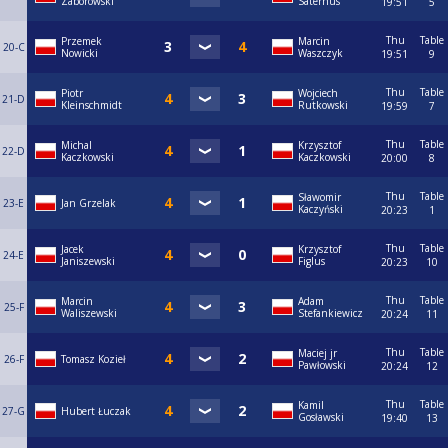
Zaborowski
Saternus
19:51
5
Thu
Table
Przemek
Marcin
20-C
Nowicki
Waszczyk
19:51
9
Thu
Table
Piotr
Wojciech
21-D
Kleinschmidt
Rutkowski
19:59
7
Thu
Table
Michal
Krzysztof
22-D
Kaczkowski
Kaczkowski
20:00
8
Thu
Table
Sławomir
23-E
Jan Grzelak
Kaczyński
20:23
1
Thu
Table
Jacek
Krzysztof
24-E
Janiszewski
Figlus
20:23
10
Thu
Table
Marcin
Adam
25-F
Waliszewski
Stefankiewicz
20:24
11
Thu
Table
Maciej jr
26-F
Tomasz Kozieł
Pawłowski
20:24
12
Thu
Table
Kamil
27-G
Hubert Łuczak
Gosławski
19:40
13