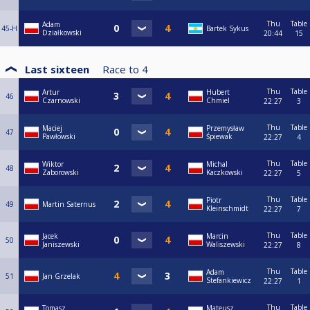
Thu
Table
Adam
45-H
Bartek Sykus
Działkowski
20:44
15
Last sixteen
Race to
4
Thu
Table
Artur
Hubert
46
Czarnowski
Chmiel
22:27
3
Thu
Table
Maciej
Przemysław
47
Pawłowski
Śpiewak
22:27
4
Thu
Table
Wiktor
Michal
48
Zaborowski
Kaczkowski
22:27
5
Thu
Table
Piotr
49
Martin Saternus
Kleinschmidt
22:27
7
Thu
Table
Jacek
Marcin
50
Janiszewski
Waliszewski
22:27
8
Thu
Table
Adam
51
Jan Grzelak
Stefankiewicz
22:27
1
Thu
Table
Tomasz
Mateusz