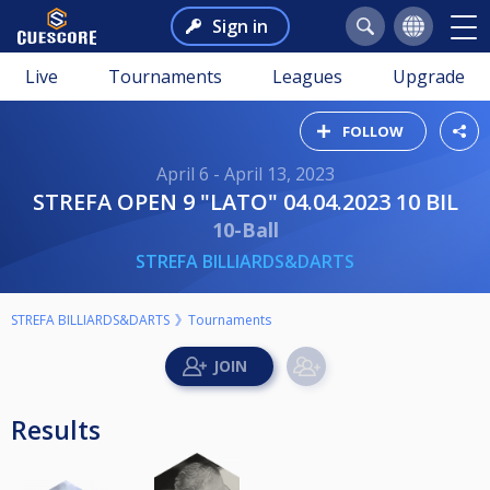
Sign in
Live
Tournaments
Leagues
Upgrade
FOLLOW
April 6 - April 13, 2023
STREFA OPEN 9 "LATO" 04.04.2023 10 BIL
10-Ball
STREFA BILLIARDS&DARTS
STREFA BILLIARDS&DARTS
Tournaments
Results