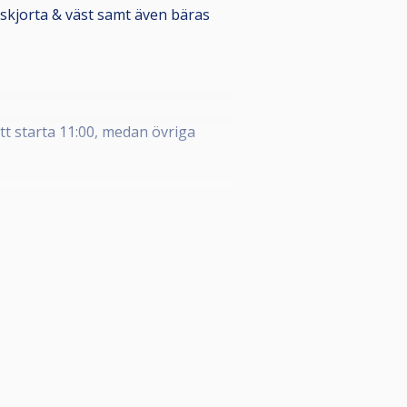
skjorta & väst samt även bäras
tt starta 11:00, medan övriga
rgan kontrollerar att du betalt din
 under kontakt.
(3) minuter / spelare. Ni som inte
tar 10:00, dvs att uppvärmning,
an. Därav lägger ni upp bollarna