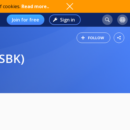
f cookies.
Read more..
Join for free
Sign in
FOLLOW
SSBK)