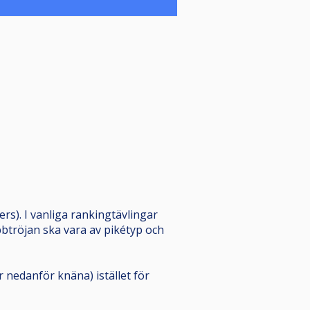
rs). I vanliga rankingtävlingar
ubbtröjan ska vara av pikétyp och
år nedanför knäna) istället för