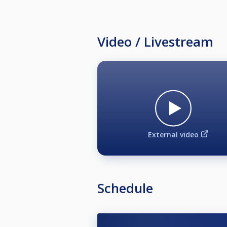
Jag uppmanar er att när matchen ä
Matchslippen SKALL SIGNERAS av b
Video / Livestream
Jag påminner om att det är DITT a
är inte en godtagbar ursäkt.
Vi spelar med Foul & Miss, en reg
som huvuddomare pronto! Jag kan
På bord 1, 3, 4, 5 använder vi Sn
External video
Kvartsfinaler spelas på bord 1, 3,
en "Plate", en trösttävling utan 
Anmäl ditt intresse till TL.
---
Tävlingsbestämmelser:
https://w
Schedule