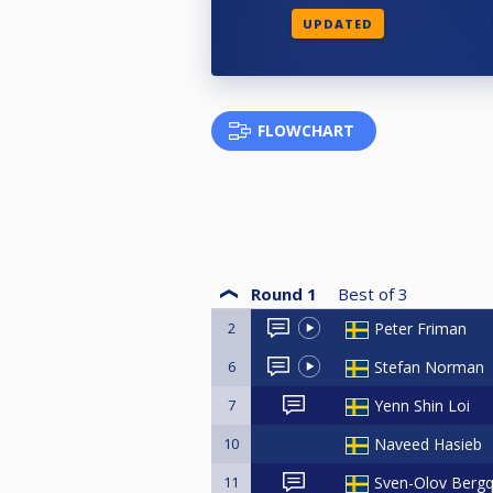
UPDATED
FLOWCHART
Round 1
Best of
3
2
Peter Friman
6
Stefan Norman
7
Yenn Shin Loi
10
Naveed Hasieb
11
Sven-Olov Bergq