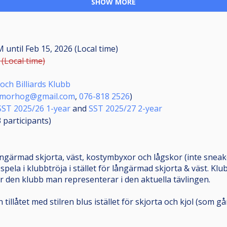
SHOW MORE
AM
until
Feb 15, 2026 (Local time)
 (Local time)
ch Billiards Klubb
rmorhog@gmail.com
,
076-818 2526
)
SST 2025/26 1-year
and
SST 2025/27 2-year
3
participants
)
ångärmad skjorta, väst, kostymbyxor och lågskor (inte sneake
 spela i klubbtröja i stället för långärmad skjorta & väst. Kl
r den klubb man representerar i den aktuella tävlingen.
tillåtet med stilren blus istället för skjorta och kjol (som g