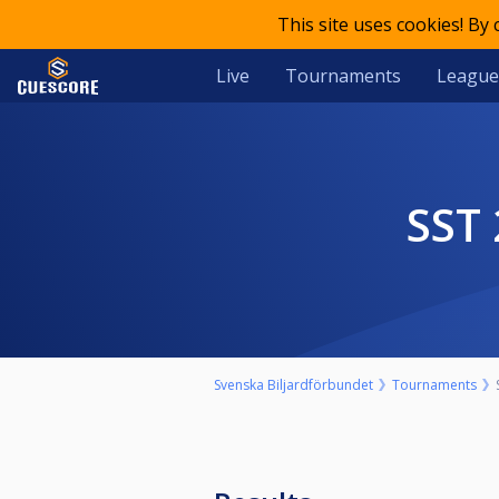
This site uses cookies! By
Live
Tournaments
League
SST
Svenska Biljardförbundet
Tournaments