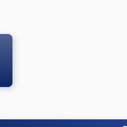
r färdigspelad att snabbt utrymma bordet/spelområdet och r
åda spelare och fyllas i korrekt, även med framescore sam
nsvar att DU följer gällande Tävlingsbestämmelser, de finns 
el som är svår att begränsa/förenkla med någon form av defi
 INTE bedöma något jag inte såg.
ookerOn för både stream och poäng.
 4, 5. Semi + final på söndagen, domare i final. För dom som f
rankingpoäng eller prispengar, som spelas på söndagen vid mi
ww.biljardforbundet.se/snooker/tavling/tavlingsbestammels