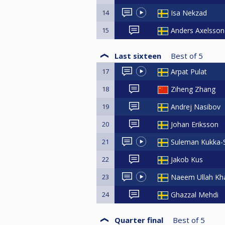
14
Isa Nekzad
15
Anders Axelsson
Last sixteen
Best of
5
17
Arpat Pulat
18
Ziheng Zhang
19
Andrej Nasibov
20
Johan Eriksson
21
Suleman Kukka-
22
Jakob Kus
23
Naeem Ullah Kh
24
Ghazzal Mehdi
Quarter final
Best of
5