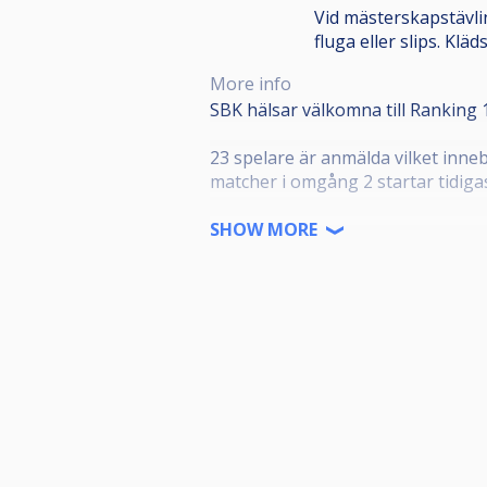
Vid mästerskapstävli
fluga eller slips. Kläd
More info
SBK hälsar välkomna till Ranking 
23 spelare är anmälda vilket inne
matcher i omgång 2 startar tidigas
Tävlingsledare och huvuddomare
SHOW MORE
Avgiften skall erläggas på (!) täv
avgift samt har korrekt klädsel. A
Snookerhallen öppnar ca 9:30, uppv
har start 10:00 får även ni tre (3) 
Starttider är publicerade, bord ti
toabesök, etc. skall vara avklarat
och göra er redo för start redan 9