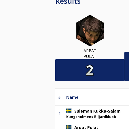
Results
ARPAT
PULAT
#
Name
Suleman Kukka-Salam
1
Kungsholmens Biljardklubb
Arpat Pulat