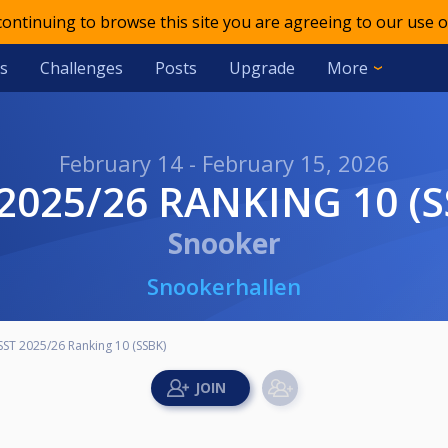
 continuing to browse this site you are agreeing to our use o
s
Challenges
Posts
Upgrade
More
February 14 - February 15, 2026
 2025/26 RANKING 10 (
Snooker
Snookerhallen
SST 2025/26 Ranking 10 (SSBK)