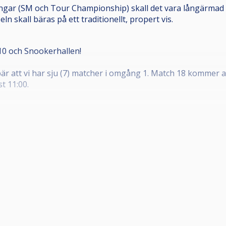
ngar (SM och Tour Championship) skall det vara långärmad 
seln skall bäras på ett traditionellt, propert vis.
10 och Snookerhallen!
bär att vi har sju (7) matcher i omgång 1. Match 18 kommer a
t 11:00.
 under helgen är Morgan Högren.
lingsdagen, senast när du anländer till Snookerhallen(!) då Mo
vgiften på 300:- swishas till Morgan, vars nummer du finner
ärmning tillåts innan din första match, dock om max (!) tre 
minuter när det väl blir dags.
llkännagivs senast 9:30 på lördag. Notera att matcherna star
 så att öppningsstöten genomförs när 59 blir till 00 på klock
:55.