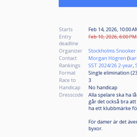
Starts
Feb 14, 2026, 10:00 
Entry
Feb 10, 2026, 6:00 PM
deadline
Organizer
Stockholms Snooker o
Contact
Morgan Högren
(
ka
Rankings
SST 2024/26 2-year
,
Format
Single elimination (2
Race to
3
Handicap
No handicap
Dresscode
Alla spelare ska ha l
går det också bra att
ha ett klubbmärke fö
För damer är det även 
byxor.